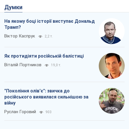
Думки
На якому боці історії виступає Дональд
Трамп?
Віктор Каспрук
2,2 т.
Як протидіяти російській балістиці
Віталій Портников
19,0 т.
"Покоління олів'є": звичка до
російського виявилася сильнішою за
війну
Руслан Горовий
903