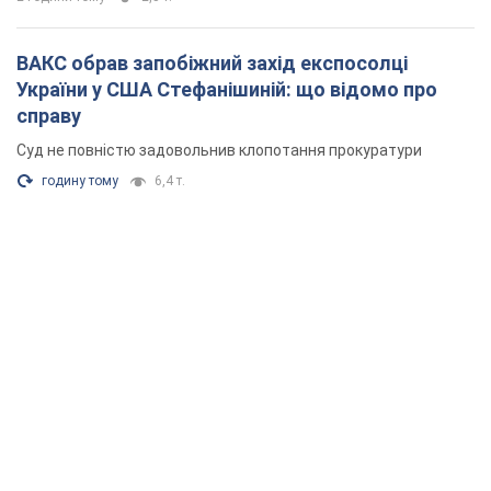
ВАКС обрав запобіжний захід експосолці
України у США Стефанішиній: що відомо про
справу
Суд не повністю задовольнив клопотання прокуратури
годину тому
6,4 т.