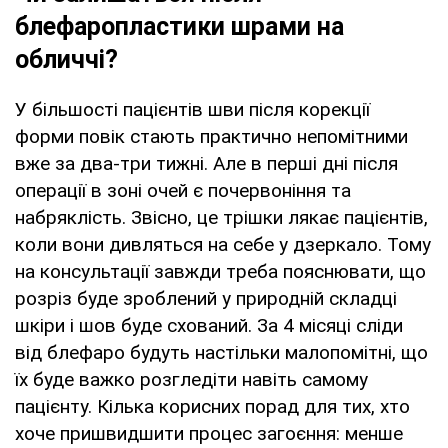
блефаропластики шрами на
обличчі?
У більшості пацієнтів шви після корекції
форми повік стають практично непомітними
вже за два-три тижні. Але в перші дні після
операції в зоні очей є почервоніння та
набряклість. Звісно, це трішки лякає пацієнтів,
коли вони дивляться на себе у дзеркало. Тому
на консультації завжди треба пояснювати, що
розріз буде зроблений у природній складці
шкіри і шов буде схований. За 4 місяці сліди
від блефаро будуть настільки малопомітні, що
їх буде важко розгледіти навіть самому
пацієнту. Кілька корисних порад для тих, хто
хоче пришвидшити процес загоєння: менше