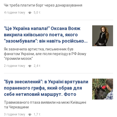
Чи треба платити борг через донарахування
4 години тому
5,0 т.
"Це Україна напала!" Оксана Вояж
викрила київського поета, якого
"зазомбували": він навіть російської
не знав, а тепер хоче геноциду
Як зазначила артистка, письменник був
українців
фанатом України, але після переїзду в РФ йому
"промили мозок"
2 години тому
2,4 т.
"Був знесилений": в Україні врятували
пораненого грифа, який обрав для
себе нетиповий маршрут. Фото
Травмованого птаха виявили на межі Київщині
та Черкащини
3 години тому
1,7 т.