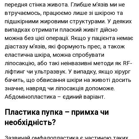
передня стінка живота. Глибше м’язів ми не
втручаємось, працюємо лише зі шкірою та
підшкірними жировими структурами. У деяких
випадках отримати плаский живіт дійсно
можна без цієї операції. Якщо у пацієнта немає
діастазу м’язів, які формують прес, а також
еластична шкіра, можна спробувати
ліпосакцію, або такі неінвазивні методи як RF-
ліфтинг чи ультразвук. У випадку, якщо хірург
бачить, що обвисання шкіри на животі досить
значне, навряд чи ліпосакція допоможе.
Абдомінопластика – єдиний варіант.
Пластика пупка – примха чи
необхідність?
Зазвичай омфалопластика є частиною таких