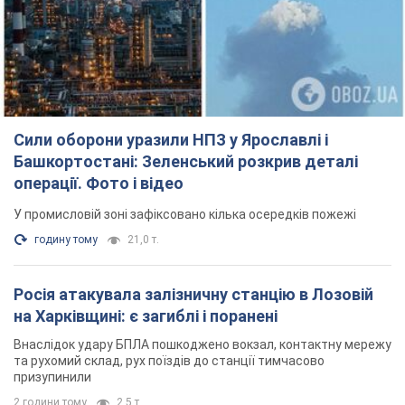
Сили оборони уразили НПЗ у Ярославлі і
Башкортостані: Зеленський розкрив деталі
операції. Фото і відео
У промисловій зоні зафіксовано кілька осередків пожежі
годину тому
21,0 т.
Росія атакувала залізничну станцію в Лозовій
на Харківщині: є загиблі і поранені
Внаслідок удару БПЛА пошкоджено вокзал, контактну мережу
та рухомий склад, рух поїздів до станції тимчасово
призупинили
2 години тому
2,5 т.