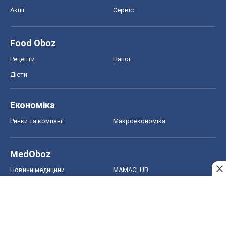
Акції
Сервіс
Food Oboz
Рецепти
Напої
Дієти
Економіка
Ринки та компанії
Макроекономіка
MedOboz
Новини медицини
MAMACLUB
Шоу
Афіша
Плітки