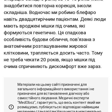
знадобитися повторна корекція, інколи
складніша. Водночас ми робимо блефаро
навіть двадцятирічним пацієнтам. Деякі люди
мають вроджені мішки під очима, які
формуються генетично. Ця спадкова
особливість будови обличчя, пов'язана з
анатомічним розташуванням жирової
клітковини, трапляється досить часто. Тому
не треба чекати 20 років, якщо мішки під
очима спричиняють дискомфорт вже зараз.
Матеріали на цьому сайті призначені для
загального інформаційного використання і не
призначені для встановлення діагнозу або
самостійного лікування. Медичні експерти
"MedOboz", гарантують, що весь контент який ми
розміщуємо, публікується і відповідає найвищим
медичним стандартам.Наша мета в максимально