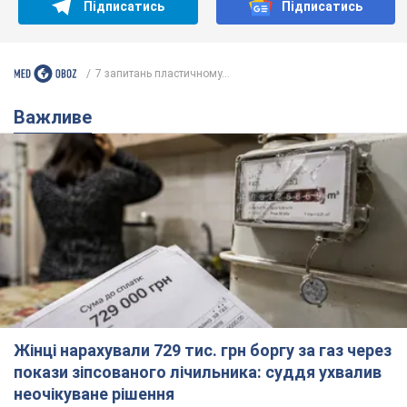
Підписатись
Підписатись
7 запитань пластичному...
Важливе
Жінці нарахували 729 тис. грн боргу за газ через
покази зіпсованого лічильника: суддя ухвалив
неочікуване рішення