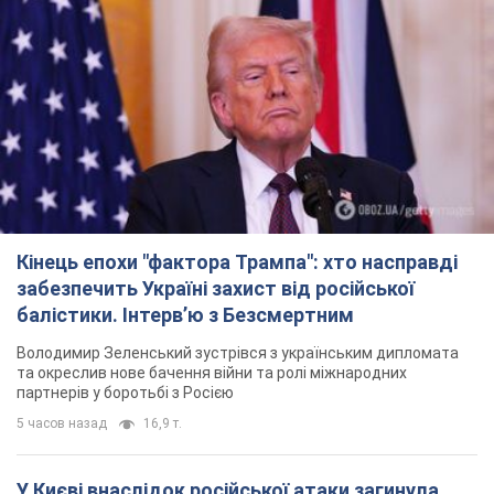
Кінець епохи "фактора Трампа": хто насправді
забезпечить Україні захист від російської
балістики. Інтерв’ю з Безсмертним
Володимир Зеленський зустрівся з українським дипломата
та окреслив нове бачення війни та ролі міжнародних
партнерів у боротьбі з Росією
5 часов назад
16,9 т.
У Києві внаслідок російської атаки загинула