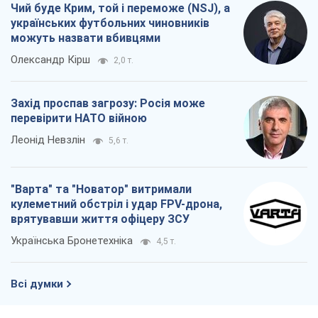
Чий буде Крим, той і переможе (NSJ), а
українських футбольних чиновників
можуть назвати вбивцями
Олександр Кірш
2,0 т.
Захід проспав загрозу: Росія може
перевірити НАТО війною
Леонід Невзлін
5,6 т.
"Варта" та "Новатор" витримали
кулеметний обстріл і удар FPV-дрона,
врятувавши життя офіцеру ЗСУ
Українська Бронетехніка
4,5 т.
Всі думки