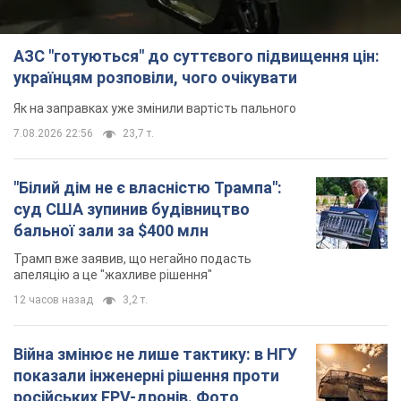
АЗС "готуються" до суттєвого підвищення цін:
українцям розповіли, чого очікувати
Як на заправках уже змінили вартість пального
7.08.2026 22:56
23,7 т.
"Білий дім не є власністю Трампа":
суд США зупинив будівництво
бальної зали за $400 млн
Трамп вже заявив, що негайно подасть
апеляцію а це "жахливе рішення"
12 часов назад
3,2 т.
Війна змінює не лише тактику: в НГУ
показали інженерні рішення проти
російських FPV-дронів. Фото