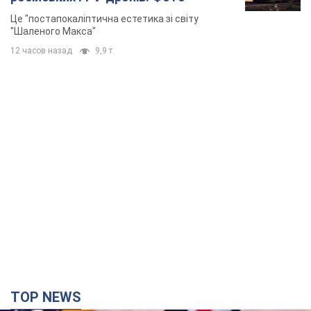
Це "постапокаліптична естетика зі світу
"Шаленого Макса"
12 часов назад
9,9 т.
TOP NEWS