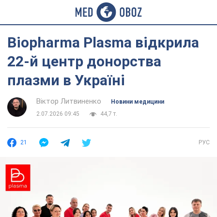
Biopharma Plasma відкрила
22-й центр донорства
плазми в Україні
Віктор Литвиненко
Новини медицини
2.07.2026 09:45
44,7 т.
21
РУС