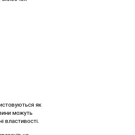
ористовуються як
овини можуть
і властивості.