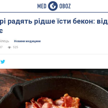
рі радять рідше їсти бекон: ві
є
ілець
Новини медицини
37
525