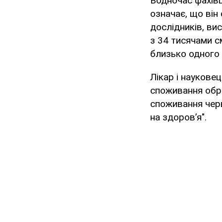
Водночас фахівц
означає, що він 
дослідників, ви
з 34 тисячами с
близько одного 
Лікар і наукове
споживання обро
споживання чер
на здоров’я".