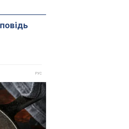
дповідь
РУС