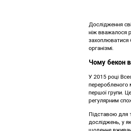
Дослідження сві
ніж вважалося 
захоплюватися б
організмі.
Чому бекон 
У 2015 році Все
переробленого м
першої групи. Це
регулярним спо
Підставою для т
досліджень, у я
щоденне вживан