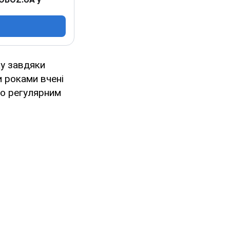
ку завдяки
 роками вчені
го регулярним