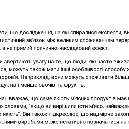
ти, що дослідження, на які спиралися експерти, в
тистичний зв’язок між великим споживанням пере
, а не прямий причинно-наслідковий ефект.
ти звертають увагу на те, що люди, які часто вжи
са, можуть також мати інші особливості способу ж
оров’я. Наприклад, вони можуть споживати більш
дуктів і менше овочів та фруктів.
ан вважає, що саме якість м’ясних продуктів має
го словами, "якщо ви вирішили їсти м’ясо, найваж
 якість". Він також підкреслює, що надмірне захо
сними виробами може негативно позначатися на з