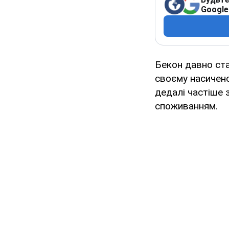
Google
Бекон давно ста
своєму насичено
дедалі частіше 
споживанням.