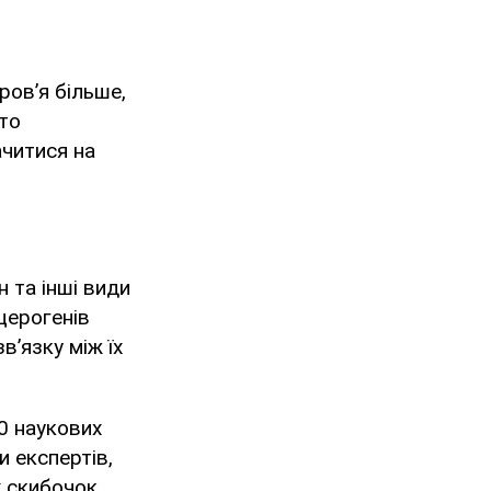
ров’я більше,
рто
ачитися на
н та інші види
церогенів
в’язку між їх
0 наукових
и експертів,
х скибочок