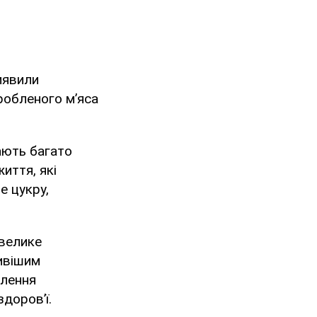
иявили
робленого м’яса
вають багато
иття, які
е цукру,
 велике
ливішим
плення
доров’ї.