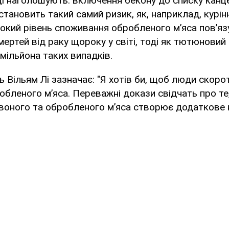
і наголошують: включення бекону до списку канце
становить такий самий ризик, як, наприклад, курін
сокий рівень споживання обробленого м’яса пов’я
мертей від раку щороку у світі, тоді як тютюнови
мільйона таких випадків.
ць Вільям Лі зазначає: "Я хотів би, щоб люди скоро
бленого м’яса. Переважні докази свідчать про те
воного та обробленого м’яса створює додаткове