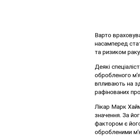
Варто враховува
насамперед ста
та ризиком раку
Деякі спеціаліс
обробленого м’я
впливають на зд
рафінованих про
Лікар Марк Хайм
значення. За йо
фактором є його
обробленими м’я