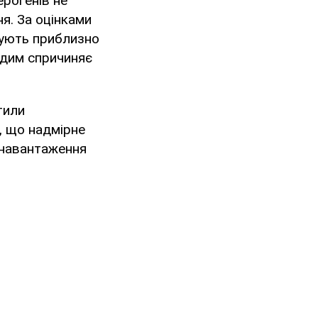
рогенів не
ня. За оцінками
зують приблизно
й дим спричиняє
тили
, що надмірне
 навантаження