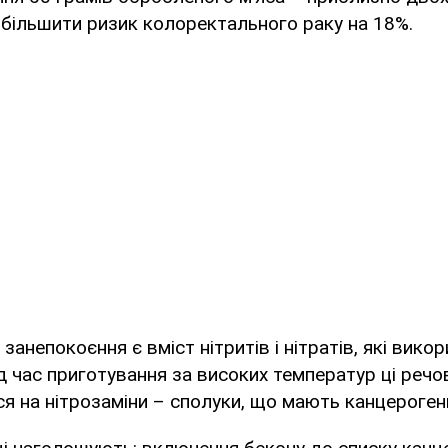
більшити ризик колоректального раку на 18%.
занепокоєння є вміст нітритів і нітратів, які вик
д час приготування за високих температур ці реч
 на нітрозаміни – сполуки, що мають канцерогенн