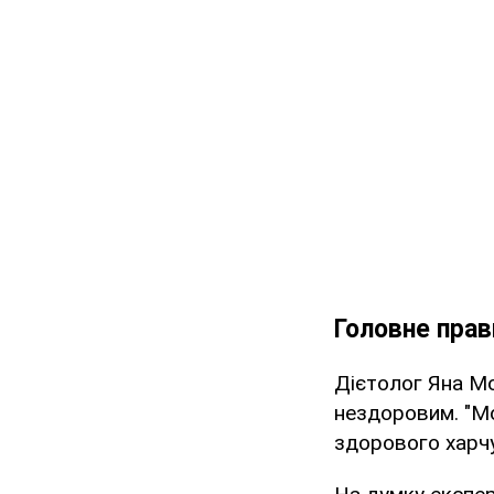
Головне прав
Дієтолог Яна Мо
нездоровим. "Мо
здорового харчу