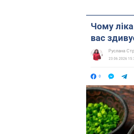
Чому ліка
вас здиву
Руслана Стр
23.06.2026 15:
0