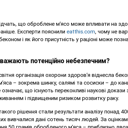
дчать, що оброблене м’ясо може впливати на здо
раніше. Експерти пояснили
eatthis.com
, чому не ва
економ і як його присутність у раціоні може позн
вважають потенційно небезпечним?
світня організація охорони здоров’я віднесла беко
’яса – зокрема шинку, салямі та сосиски – до кан
 означає, що існують переконливі наукові докази з
живанням і підвищеним ризиком розвитку раку.
акого рішення стали результати аналізу понад 40
ких вивчалися дані сотень тисяч людей. За оцінкам
ня 50 грамів обробленого м’яса – приблизно дво