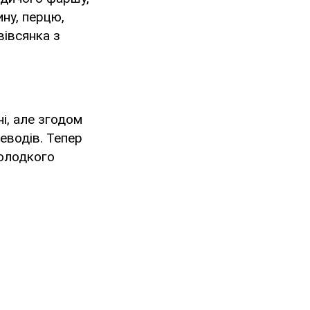
ину, перцю,
вівсянка з
і, але згодом
леводів. Тепер
солодкого