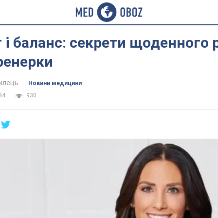
т і баланс: секрети щоденного 
ренерки
ілець
Новини медицини
34
930