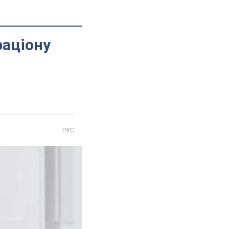
раціону
РУС