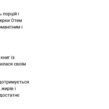
 порцій і
нерки Отем
манітним і
книг із
вилася своїм
 дотримується
 жирів і
 достатнє