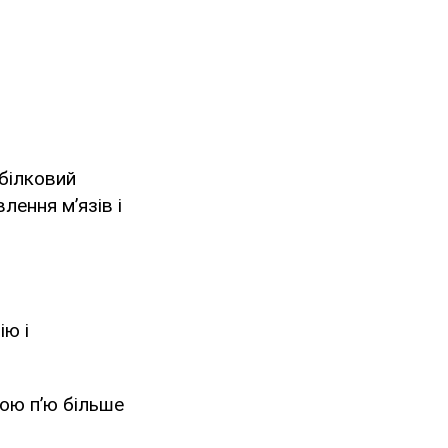
 білковий
ення м’язів і
ію і
кою п’ю більше