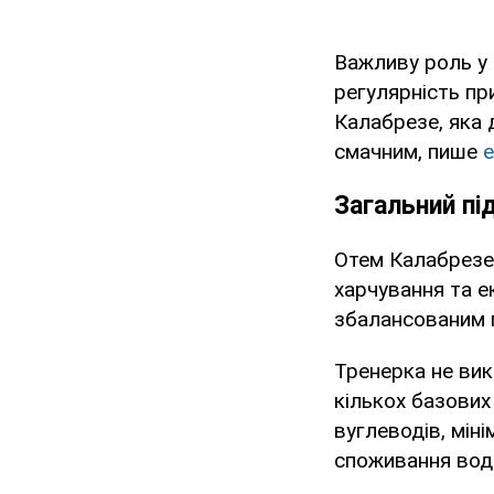
Важливу роль у 
регулярність пр
Калабрезе, яка 
смачним, пише
e
Загальний пі
Отем Калабрезе 
харчування та е
збалансованим п
Тренерка не вик
кількох базових 
вуглеводів, мін
споживання вод