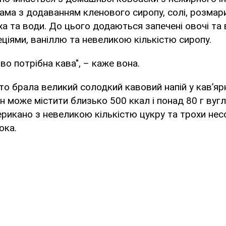
сама з додаванням кленового сиропу, солі, розмар
ха та води. До цього додаються запечені овочі та 
ціями, ваніллю та невеликою кількістю сиропу.
ово потрібна кава", – каже вона.
то брала великий солодкий кавовий напій у кав’ярн
ін може містити близько 500 ккал і понад 80 г вуг
рикано з невеликою кількістю цукру та трохи не
ока.