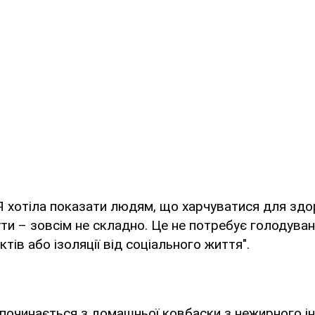
Я хотіла показати людям, що харчуватися для здор
ти – зовсім не складно. Це не потребує голодуван
ктів або ізоляції від соціального життя".
починається з домашньої ковбаски з нежирного і