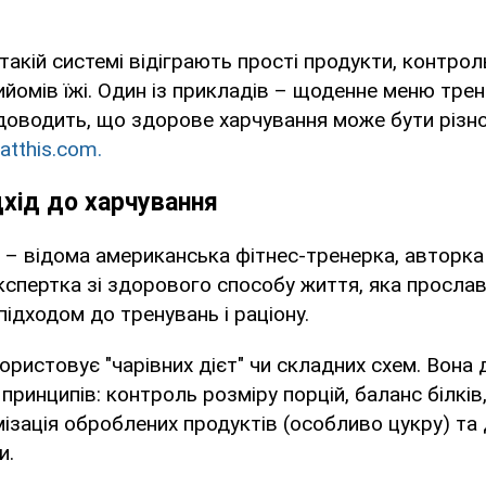
такій системі відіграють прості продукти, контроль
ийомів їжі. Один із прикладів – щоденне меню тре
доводить, що здорове харчування може бути різно
atthis.com.
дхід до харчування
– відома американська фітнес-тренерка, авторка 
кспертка зі здорового способу життя, яка просла
ідходом до тренувань і раціону.
ористовує "чарівних дієт" чи складних схем. Вона
принципів: контроль розміру порцій, баланс білків,
імізація оброблених продуктів (особливо цукру) та
и.