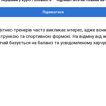
Підписатися
фітнес-тренерів часто викликає інтерес, адже вон
 стрункою та спортивною формою. На відміну від ж
вичай базується на балансі та усвідомленому харчув