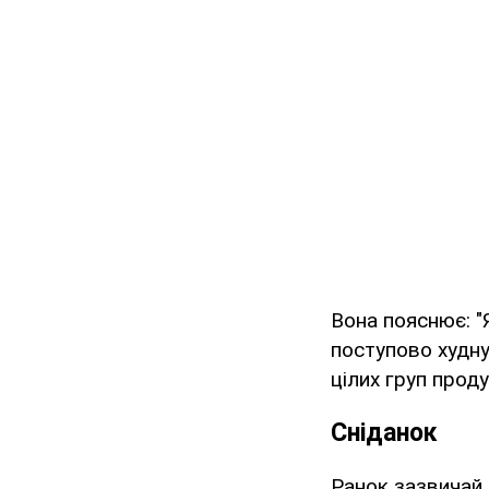
Вона пояснює: "
поступово худну
цілих груп проду
Сніданок
Ранок зазвичай 