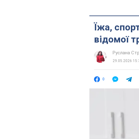
Їжа, спор
відомої т
Руслана Стр
29.05.2026 15:
0