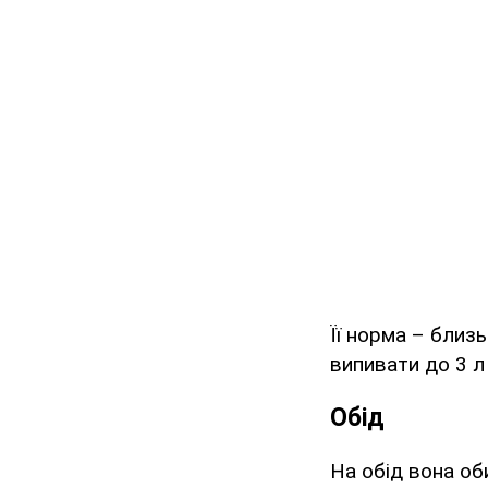
Її норма – близь
випивати до 3 л
Обід
На обід вона об