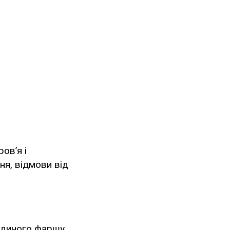
ов’я і
ня, відмови від
ндичого фаршу,