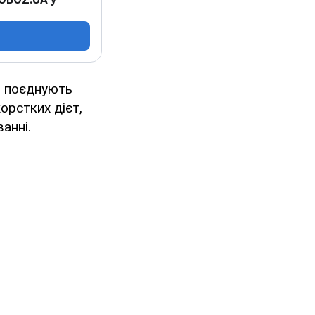
и поєднують
орстких дієт,
анні.