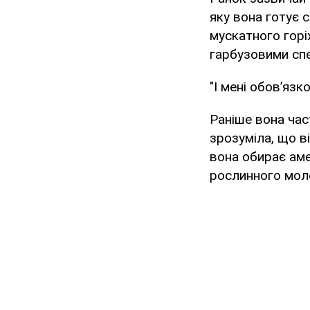
яку вона готує 
мускатного горі
гарбузовими спе
"І мені обов’язк
Раніше вона час
зрозуміла, що в
вона обирає аме
рослинного мол