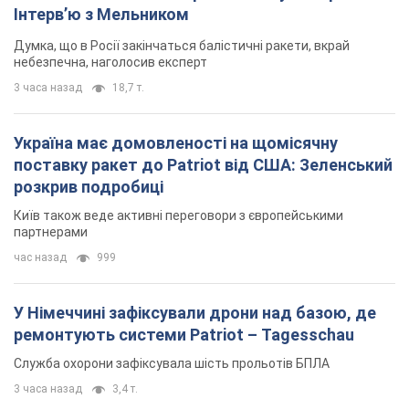
Інтерв’ю з Мельником
Думка, що в Росії закінчаться балістичні ракети, вкрай
небезпечна, наголосив експерт
3 часа назад
18,7 т.
Україна має домовленості на щомісячну
поставку ракет до Patriot від США: Зеленський
розкрив подробиці
Київ також веде активні переговори з європейськими
партнерами
час назад
999
У Німеччині зафіксували дрони над базою, де
ремонтують системи Patriot – Tagesschau
Служба охорони зафіксувала шість прольотів БПЛА
3 часа назад
3,4 т.