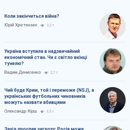
Коли закінчиться війна?
Юрій Хрістензен
3,2 т.
Україна вступила в надзвичайний
економічний стан. Чи є світло вкінці
тунелю?
Вадим Денисенко
2,7 т.
Чий буде Крим, той і переможе (NSJ), а
українських футбольних чиновників
можуть назвати вбивцями
Олександр Кірш
3,5 т.
Захід проспав загрозу: Росія може