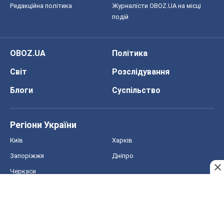
Редакційна політика
Журналісти OBOZ.UA на місці
подій
OBOZ.UA
Політика
Світ
Розслідування
Блоги
Суспільство
Регіони України
Київ
Харків
Запоріжжя
Дніпро
Черкаси
Спорт
Футбол
Баскетбол