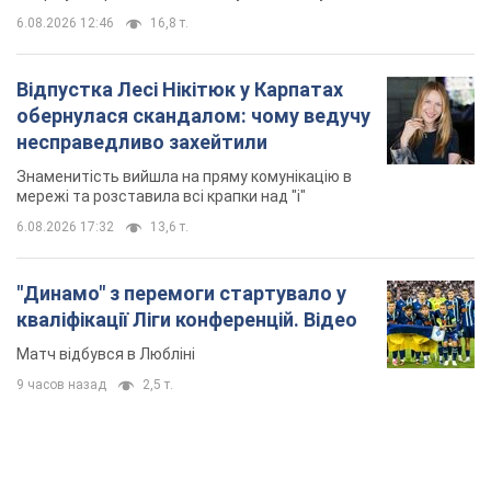
6.08.2026 12:46
16,8 т.
Відпустка Лесі Нікітюк у Карпатах
обернулася скандалом: чому ведучу
несправедливо захейтили
Знаменитість вийшла на пряму комунікацію в
мережі та розставила всі крапки над "і"
6.08.2026 17:32
13,6 т.
"Динамо" з перемоги стартувало у
кваліфікації Ліги конференцій. Відео
Матч відбувся в Любліні
9 часов назад
2,5 т.