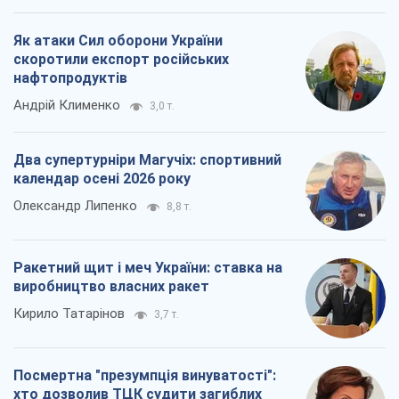
Як атаки Сил оборони України
скоротили експорт російських
нафтопродуктів
Андрій Клименко
3,0 т.
Два супертурніри Магучіх: спортивний
календар осені 2026 року
Олександр Липенко
8,8 т.
Ракетний щит і меч України: ставка на
виробництво власних ракет
Кирило Татарінов
3,7 т.
Посмертна "презумпція винуватості":
хто дозволив ТЦК судити загиблих