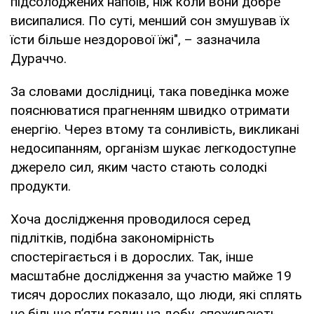
підсолоджених напоїв, ніж коли вони добре
висипалися. По суті, менший сон змушував їх
їсти більше нездорової їжі", – зазначила
Дураччо.
За словами дослідниці, така поведінка може
пояснюватися прагненням швидко отримати
енергію. Через втому та сонливість, викликані
недосипанням, організм шукає легкодоступне
джерело сил, яким часто стають солодкі
продукти.
Хоча дослідження проводилося серед
підлітків, подібна закономірність
спостерігається і в дорослих. Так, інше
масштабне дослідження за участю майже 19
тисяч дорослих показало, що люди, які сплять
не більше п’яти годин на добу, споживають