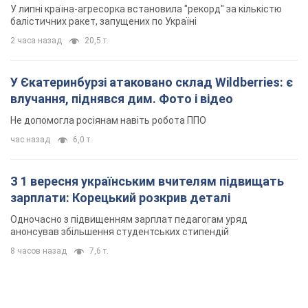
У липні країна-агресорка встановила "рекорд" за кількістю
балістичних ракет, запущених по Україні
2 часа назад
20,5 т.
У Єкатеринбурзі атаковано склад Wildberries: є
влучання, піднявся дим. Фото і відео
Не допомогла росіянам навіть робота ППО
час назад
6,0 т.
З 1 вересня українським вчителям підвищать
зарплати: Корецький розкрив деталі
Одночасно з підвищенням зарплат педагогам уряд
анонсував збільшення студентських стипендій
8 часов назад
7,6 т.