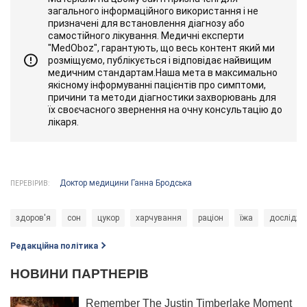
загального інформаційного використання і не
призначені для встановлення діагнозу або
самостійного лікування. Медичні експерти
"MedOboz", гарантують, що весь контент який ми
розміщуємо, публікується і відповідає найвищим
медичним стандартам.Наша мета в максимально
якісному інформуванні пацієнтів про симптоми,
причини та методи діагностики захворювань для
їх своєчасного звернення на очну консультацію до
лікаря.
Доктор медицини Ганна Бродська
ПЕРЕВІРИВ:
здоров'я
сон
цукор
харчування
раціон
їжа
дослідже
Редакційна політика