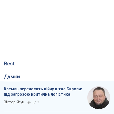
Rest
Думки
Кремль переносить війну в тил Європи:
під загрозою критична логістика
Віктор Ягун
8,1 т.
На якому боці історії виступає Дональд
Трамп?
Віктор Каспрук
6,8 т.
В Києві вирубали понад 300 великих
дерев заради теплотраси і всупереч
Генплану