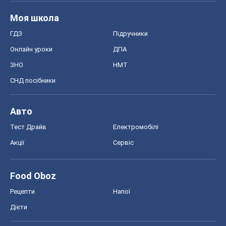
Авто
Тест Драйв
Електромобілі
Акції
Сервіс
Food Oboz
Рецепти
Напої
Дієти
Економіка
Ринки та компанії
Макроекономіка
MedOboz
Новини медицини
MAMACLUB