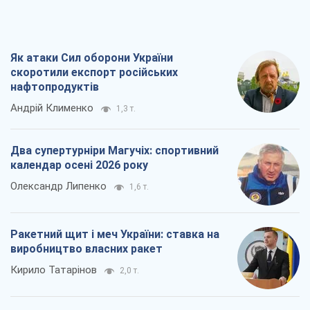
Два супертурніри Магучіх: спортивний
календар осені 2026 року
Олександр Липенко
1,6 т.
Ракетний щит і меч України: ставка на
виробництво власних ракет
Кирило Татарінов
2,0 т.
Посмертна "презумпція винуватості":
хто дозволив ТЦК судити загиблих
захисників
Марина Ставнійчук
4,8 т.
Всі думки