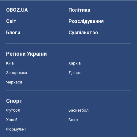
Київ
Харків
Запоріжжя
Дніпро
Черкаси
Спорт
Футбол
Баскетбол
Хокей
Бокс
Формула-1
Моя школа
ГДЗ
Підручники
Онлайн уроки
ДПА
ЗНО
НМТ
СНД посібники