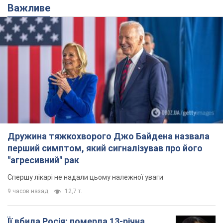
Дружина тяжкохворого Джо Байдена назвала
перший симптом, який сигналізував про його
"агресивний" рак
Спершу лікарі не надали цьому належної уваги
9 часов назад
12,7 т.
Її вбила Росія: померла 13-річна
дівчинка, поранена внаслідок
російської атаки на Сумщину. Фото
Того дня під час російського обстрілу загинули
її брат, вітчим та бабуся
9 часов назад
9,7 т.
Чому в СРСР лікарі носили лише білі