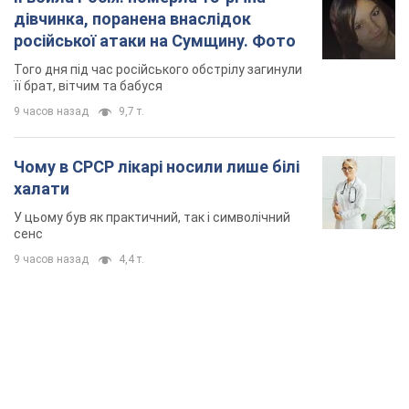
халати
У цьому був як практичний, так і символічний
сенс
9 часов назад
4,4 т.
TOP NEWS