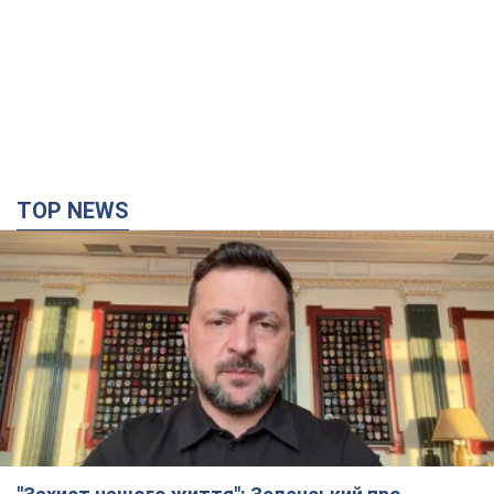
"Захист нашого життя": Зеленський про
антибалістику FREYJA, санкції проти Росії й
підтримку аграріїв. Відео
Європейські партнери долучаються до спільного проєкту
час назад
15,6 т.
"Балістика вбиває людей": Сікорський закликав
обговорити перехоплення ворожих ракет над