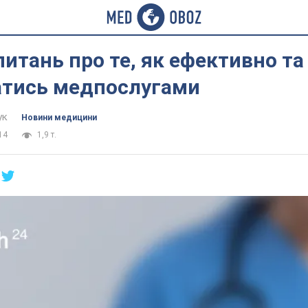
питань про те, як ефективно т
атись медпослугами
ук
Новини медицини
14
1,9 т.