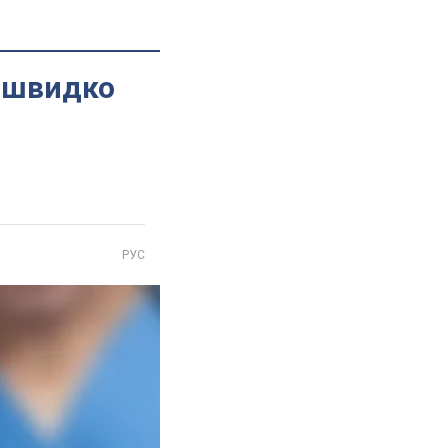
а швидко
РУС