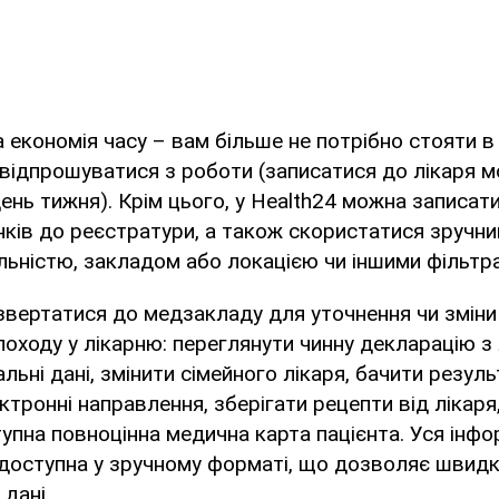
 економія часу – вам більше не потрібно стояти в 
, відпрошуватися з роботи (записатися до лікаря 
день тижня). Крім цього, у Health24 можна записат
нків до реєстратури, а також скористатися зручн
альністю, закладом або локацією чи іншими фільтр
звертатися до медзакладу для уточнення чи зміни
походу у лікарню: переглянути чинну декларацію з 
ьні дані, змінити сімейного лікаря, бачити резуль
ктронні направлення, зберігати рецепти від лікаря
упна повноцінна медична карта пацієнта. Уся інфо
 доступна у зручному форматі, що дозволяє швид
 дані.