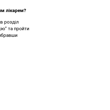
им лікарем?
 в розділ
ію" та пройти
вибравши