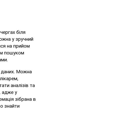
чергах біля
можна у зручний
ися на прийом
им пошуком
ами.
 даних. Можна
лікарем,
тати аналізів та
, адже у
рмація зібрана в
ко знайти