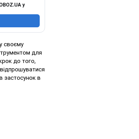
 OBOZ.UA у
у своєму
нструментом для
крок до того,
а відпрошуватися
 в застосунок в