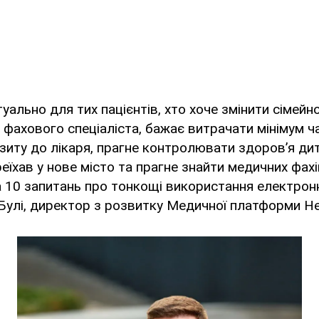
уально для тих пацієнтів, хто хоче змінити сімейно
 фахового спеціаліста, бажає витрачати мінімум ч
ізиту до лікаря, прагне контролювати здоров’я ди
реїхав у нове місто та прагне знайти медичних фахі
 10 запитань про тонкощі використання електрон
 Булі, директор з розвитку Медичної платформи He