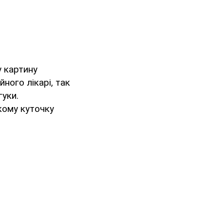
у картину
ного лікарі, так
гуки.
кому куточку