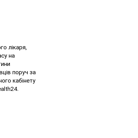
го лікаря,
асу на
тини
вців поруч за
ного кабінету
alth24.