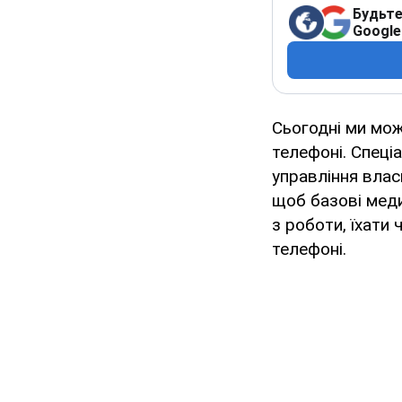
Будьте
Google
Сьогодні ми мо
телефоні. Спеці
управління влас
щоб базові меди
з роботи, їхати 
телефоні.