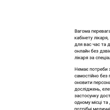
Вагома перевага
кабінету лікаря
для вас час та 
онлайн без дзві
лікаря за спеці
Немає потреби 
самостійно без 
оновити персонал
досліджень, еле
застосунку дост
одному місці та
потрібні медичні