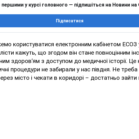
 першими у курсі головного — підпишіться на Новини на
Підписатися
жемо користуватися електронним кабінетом ЕСОЗ 
алісти кажуть, що згодом він стане повноцінним і
ним здоров’ям з доступом до медичної історії. Це 
чні процедури не забирали у нас півдня. Не треб
через місто і чекати в коридорі – достатньо зайти