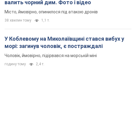
валить чорний дим. Фото і відео
Місто, ймовірно, опинилося під атакою дронів
38 хвилин тому
1,1 т.
У Коблевому на Миколаївщині стався вибух у
морі: загинув чоловік, є постраждалі
Чоловік, ймовірно, підірвався на морській міні
годину тому
2,4 т.