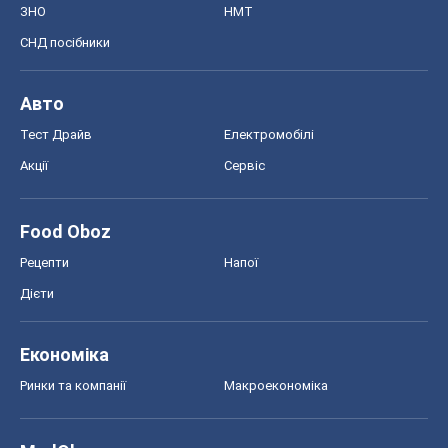
Food Oboz
Рецепти
Напої
Дієти
Економіка
Ринки та компанії
Макроекономіка
MedOboz
Новини медицини
MAMACLUB
Шоу
Афіша
Плітки
Краса
Мода
Жіночий журнал