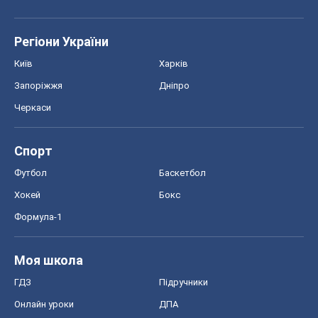
Спорт
Футбол
Баскетбол
Хокей
Бокс
Формула-1
Моя школа
ГДЗ
Підручники
Онлайн уроки
ДПА
ЗНО
НМТ
СНД посібники
Авто
Тест Драйв
Електромобілі
Акції
Сервіс