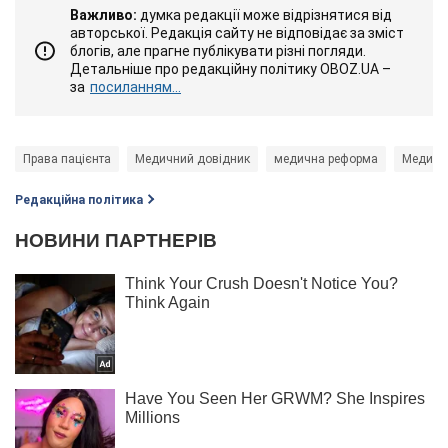
Важливо:
думка редакції може відрізнятися від
авторської. Редакція сайту не відповідає за зміст
блогів, але прагне публікувати різні погляди.
Детальніше про редакційну політику OBOZ.UA –
за
посиланням...
Права пацієнта
Медичний довідник
медична реформа
Медичні
Редакційна політика