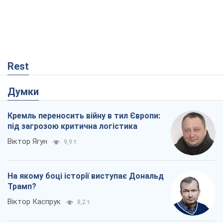
Кремль переносить війну в тил Європи:
під загрозою критична логістика
Віктор Ягун
9,9 т.
На якому боці історії виступає Дональд
Трамп?
Віктор Каспрук
8,2 т.
Про заплановану вирубку більше 600
дерев і теплотрасу: що відбувається на
Теремках у Києві
Владислав Самойленко
156