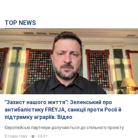
"Захист нашого життя": Зеленський про
антибалістику FREYJA, санкції проти Росії й
підтримку аграріїв. Відео
Європейські партнери долучаються до спільного проєкту
8 годин тому
64,4 т.
З 1 вересня українським вчителям підвищать
зарплати: Корецький розкрив деталі
Одночасно з підвищенням зарплат педагогам уряд
анонсував збільшення студентських стипендій
4 години тому
3,0 т.