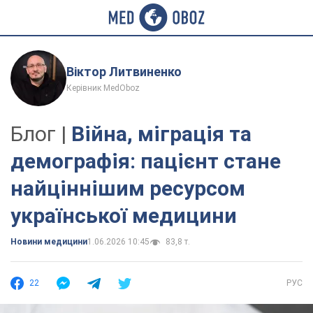
Віктор Литвиненко
Керівник MedOboz
Блог |
Війна, міграція та
демографія: пацієнт стане
найціннішим ресурсом
української медицини
Новини медицини
1.06.2026 10:45
83,8 т.
22
РУС