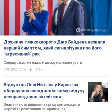
"агресивний" рак
Спершу лікарі не надали цьому належної уваги
6.08.2026 12:46
15,9 т.
Відпустка Лесі Нікітюк у Карпатах
обернулася скандалом: чому ведучу
несправедливо захейтили
Знаменитість вийшла на пряму комунікацію в
мережі та розставила всі крапки над "і"
11 годин тому
12,7 т.
"Динамо" з перемоги стартувало у
кваліфікації Ліги конференцій. Відео
Матч відбувся в Любліні
7 годин тому
2,0 т.