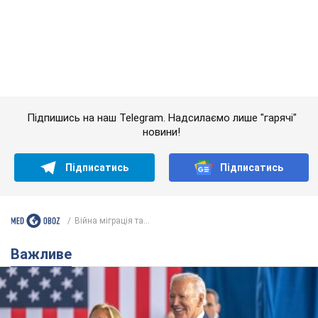
Підписатись
Підписатись
Війна міграція та...
Важливе
Дружина тяжкохворого Джо Байдена назвала
перший симптом, який сигналізував про його