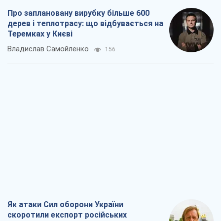
Як атаки Сил оборони України
скоротили експорт російських
нафтопродуктів
Андрій Клименко
2,2 т.
Два супертурніри Магучіх: спортивний
календар осені 2026 року
Олександр Липенко
6,3 т.