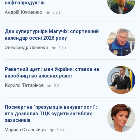
Ракетний щит і меч України: ставка на
виробництво власних ракет
Кирило Татарінов
2,9 т.
Посмертна "презумпція винуватості":
хто дозволив ТЦК судити загиблих
захисників
Марина Ставнійчук
6,6 т.
Всі думки
Про компанію
Команда