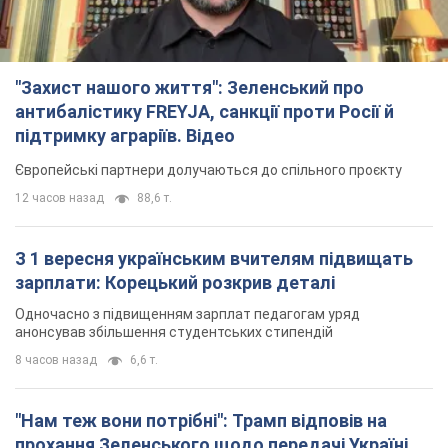
"Захист нашого життя": Зеленський про
антибалістику FREYJA, санкції проти Росії й
підтримку аграріїв. Відео
Європейські партнери долучаються до спільного проєкту
12 часов назад
88,6 т.
З 1 вересня українським вчителям підвищать
зарплати: Корецький розкрив деталі
Одночасно з підвищенням зарплат педагогам уряд
анонсував збільшення студентських стипендій
8 часов назад
6,6 т.
"Нам теж вони потрібні": Трамп відповів на
прохання Зеленського щодо передачі Україні