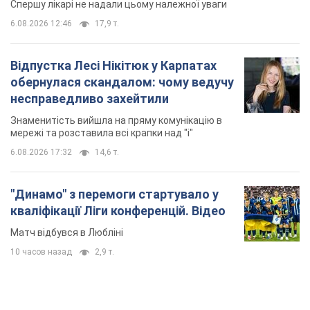
Спершу лікарі не надали цьому належної уваги
6.08.2026 12:46
17,9 т.
Відпустка Лесі Нікітюк у Карпатах
обернулася скандалом: чому ведучу
несправедливо захейтили
Знаменитість вийшла на пряму комунікацію в
мережі та розставила всі крапки над "і"
6.08.2026 17:32
14,6 т.
"Динамо" з перемоги стартувало у
кваліфікації Ліги конференцій. Відео
Матч відбувся в Любліні
10 часов назад
2,9 т.