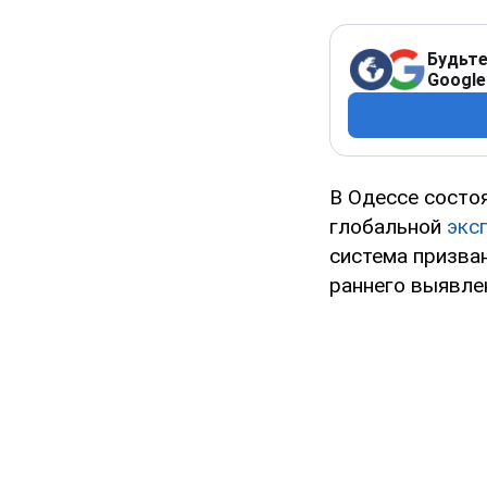
Будьте
Google
В Одессе состо
глобальной
экс
система призва
раннего выявле