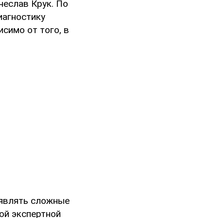
еслав Крук. По
иагностику
симо от того, в
ыявлять сложные
ой экспертной