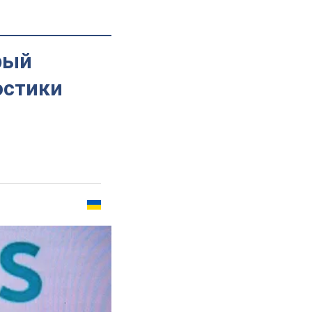
рый
остики