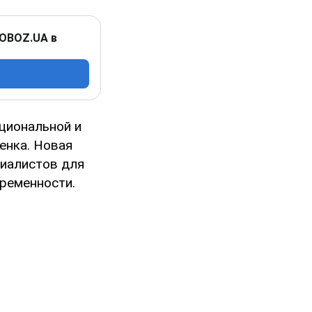
 OBOZ.UA в
циональной и
енка. Новая
циалистов для
ременности.