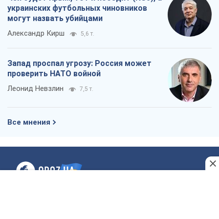
Все мнения
О компании
Команда
Правовая информация
Политика
конфиденциальности
Реклама на сайте
Документы
Редакционная политика
Журналисты OBOZ.UA на месте
событий
OBOZ.UA
Политика
Мир
Расследования