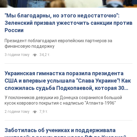
Украинская гимнастка поразила президента
США и впервые услышала "Слава Украине"! Как
сложилась судьба Подкопаевой, которая 30
лет назад завоевала "золото" Олимпиады
У поклонников девушки из Донецка сохранился большой
кусок коврового покрытия с надписью "Атланта-1996"
2 години тому
7,9 т.
Заботилась об учениках и поддерживала
учителей: в результате удара РФ по Киевской
области погибли директор киевского лицея, её
муж и внук
Вечная память жертвам российского террора
7 годин тому
18,5 т.