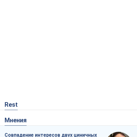
Rest
Мнения
Совпадение интересов двух циничных
игроков или тайный план Трампа и
Путина?
Виктор Швец
9,1 т.
Минск готовится к функционированию
в условиях масштабного военного
кризиса