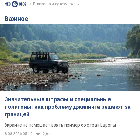
Значительные штрафы и специальные
полигоны: как проблему джипинга решают за
границей
Украине не помешает взять пример со стран Европы
8.08.2026 05:10
2,0 т.
В Прикарпатье после аномальной
жары прошел сильный ливень:
дороги превратились в реки. Видео
Непогода обрушилась на Ивано-Франковскую
область и курортный Буковель
11 годин тому
24,1 т.