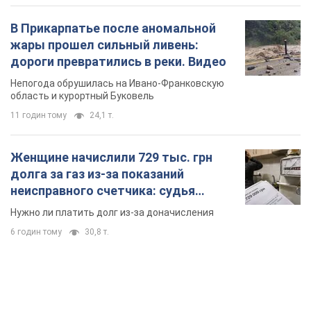
Женщине начислили 729 тыс. грн
долга за газ из-за показаний
неисправного счетчика: судья
вынес неожиданное решение
Нужно ли платить долг из-за доначисления
6 годин тому
30,8 т.