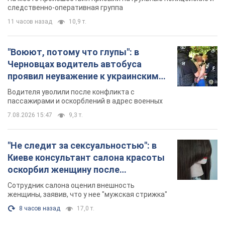
следственно-оперативная группа
11 часов назад
10,9 т.
"Воюют, потому что глупы": в
Черновцах водитель автобуса
проявил неуважение к украинским
военным и поплатился за это.
Водителя уволили после конфликта с
Видео
пассажирами и оскорблений в адрес военных
7.08.2026 15:47
9,3 т.
"Не следит за сексуальностью": в
Киеве консультант салона красоты
оскорбил женщину после
химиотерапии, разгорелся скандал.
Сотрудник салона оценил внешность
Фото
женщины, заявив, что у нее "мужская стрижка"
8 часов назад
17,0 т.