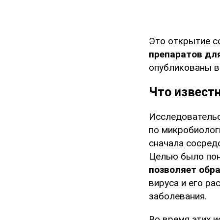
Это открытие с
препаратов дл
опубликованы 
Что извест
Исследовательс
по микробиолог
сначала сосредо
Целью было пон
позволяет обр
вируса и его р
заболевания.
Во время этих 