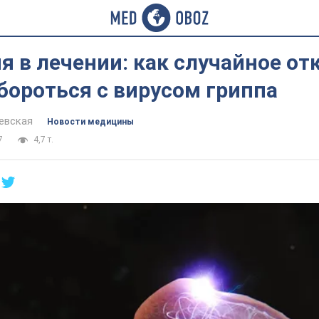
 в лечении: как случайное от
бороться с вирусом гриппа
евская
Новости медицины
7
4,7 т.