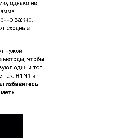
ию, однако не
тамма
бенно важно,
уют сходные
ют чужой
е методы, чтобы
зуют один и тот
е так. H1N1 и
ы избавитесь
иметь