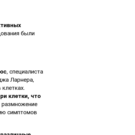
ктивных
дования были
юс
, специалиста
джа Ларнера,
 клетках.
ри клетки, что
о размножение
тию симптомов
различные