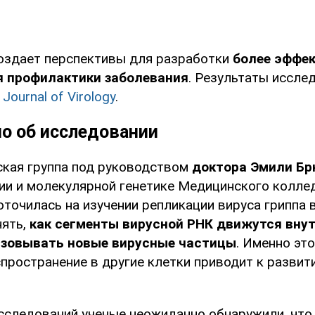
оздает перспективы для разработки
более эффе
я профилактики заболевания
. Результаты иссле
в
Journal of Virology
.
но об исследовании
кая группа под руководством
доктора
Эмили Бр
ии и молекулярной генетике Медицинского колле
точилась на изучении репликации вируса гриппа в
ять,
как сегменты вирусной РНК движутся внут
азовывать новые вирусные частицы
. Именно эт
аспространение в другие клетки приводит к разви
исследований ученые неожиданно обнаружили, что