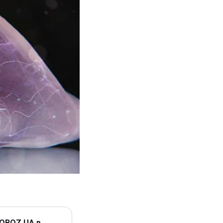
 OBOZ.UA в