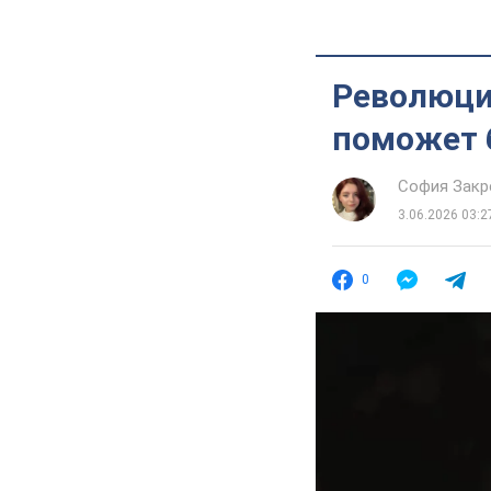
Революция
поможет 
София Закр
3.06.2026 03:2
0