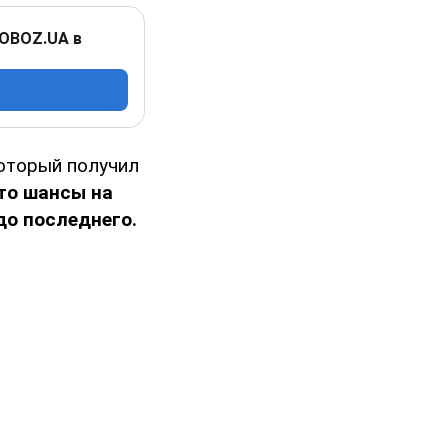
 OBOZ.UA в
который получил
то шансы на
о последнего.