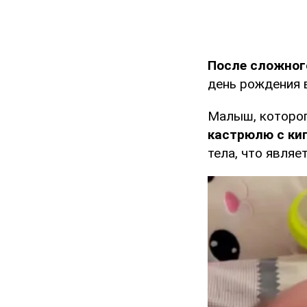
После сложног
день рождения в
Малыш, которог
кастрюлю с ки
тела, что являе