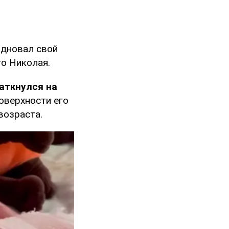
здновал свой
о Николая.
аткнулся на
оверхности его
возраста.