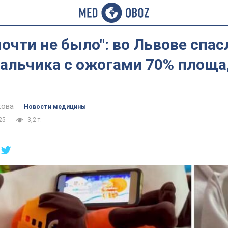
очти не было": во Львове спас
альчика с ожогами 70% площа
кова
Новости медицины
25
3,2 т.