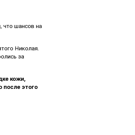
, что шансов на
ятого Николая.
ролись за
дке кожи,
о после этого