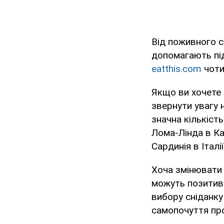
Від поживного с
допомагають під
eatthis.com
чоти
Якщо ви хочете 
звернути увагу 
значна кількіст
Лома-Лінда в Кал
Сардинія в Італії
Хоча змінювати 
можуть позитивн
вибору сніданку
самопочуття про