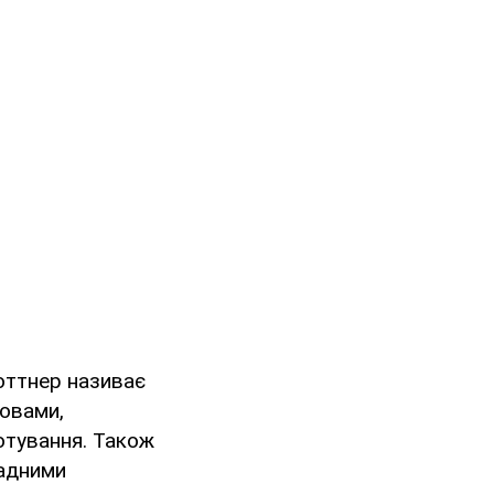
Бюттнер називає
ловами,
отування. Також
ладними