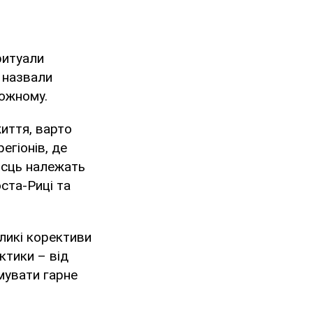
ритуали
 назвали
кожному.
иття, варто
егіонів, де
місць належать
оста-Риці та
ликі корективи
ктики – від
мувати гарне