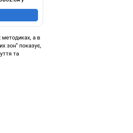
 методиках, а в
х зон" показує,
уття та