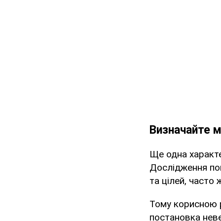
Визначайте м
Ще одна характе
Дослідження пок
та цілей, часто 
Тому корисною 
постановка невел