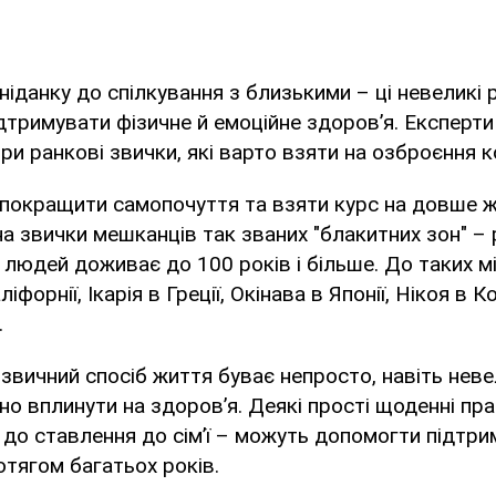
ніданку до спілкування з близькими – ці невеликі 
тримувати фізичне й емоційне здоров’я. Експерти
ри ранкові звички, які варто взяти на озброєння 
покращити самопочуття та взяти курс на довше ж
на звички мешканців так званих "блакитних зон" – р
ь людей доживає до 100 років і більше. До таких 
іфорнії, Ікарія в Греції, Окінава в Японії, Нікоя в К
.
звичний спосіб життя буває непросто, навіть неве
о вплинути на здоров’я. Деякі прості щоденні пра
 до ставлення до сім’ї – можуть допомогти підтри
тягом багатьох років.