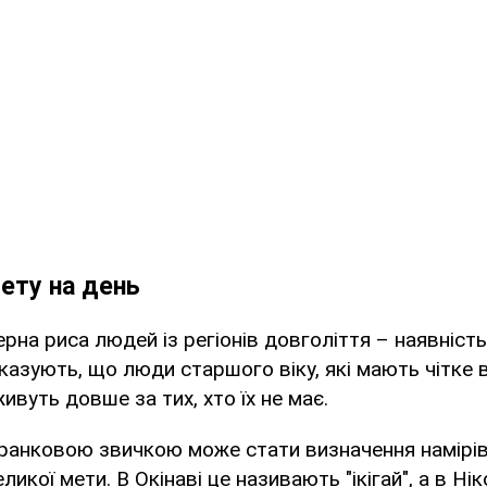
ету на день
рна риса людей із регіонів довголіття – наявність
азують, що люди старшого віку, які мають чітке в
живуть довше за тих, хто їх не має.
ранковою звичкою може стати визначення намірів
икої мети. В Окінаві це називають "ікігай", а в Нік