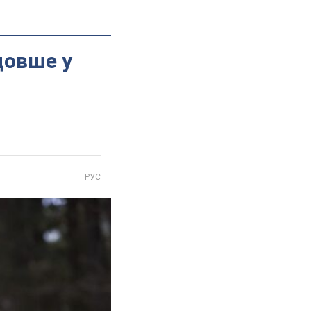
довше у
РУС