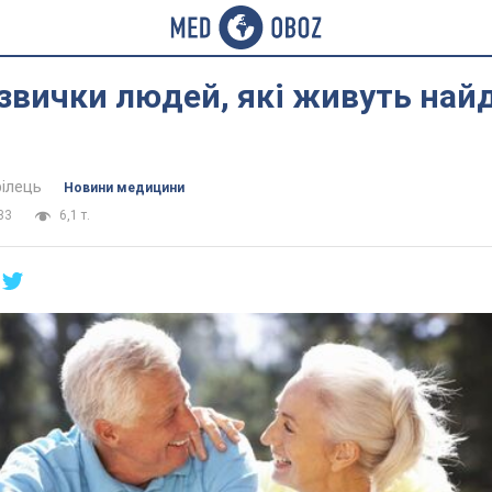
 звички людей, які живуть най
ілець
Новини медицини
33
6,1 т.