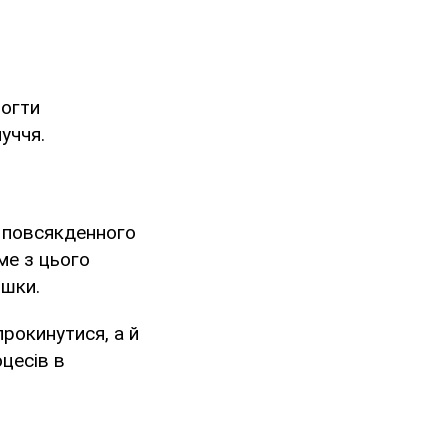
могти
уччя.
 повсякденного
аме з цього
ршки.
рокинутися, а й
цесів в