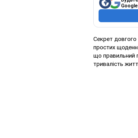
Google
Секрет довгого 
простих щоденни
що правильний 
тривалість житт