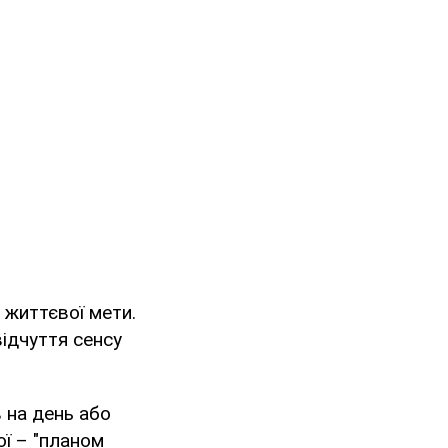
 життєвої мети.
ідчуття сенсу
 на день або
ої – "планом