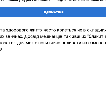
Підписатися
та здорового життя часто криється не в складних
х звичках. Досвід мешканців так званих "блакитни
початок дня може позитивно впливати на самопоч
я.