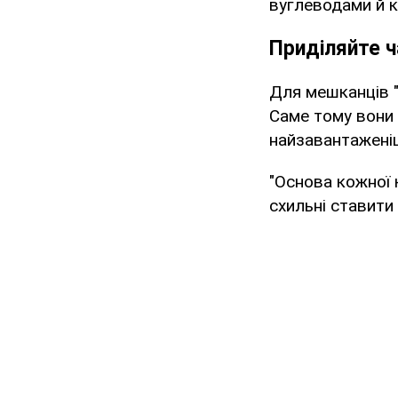
вуглеводами й к
Приділяйте ч
Для мешканців "
Саме тому вони 
найзавантаженіш
"Основа кожної к
схильні ставити 