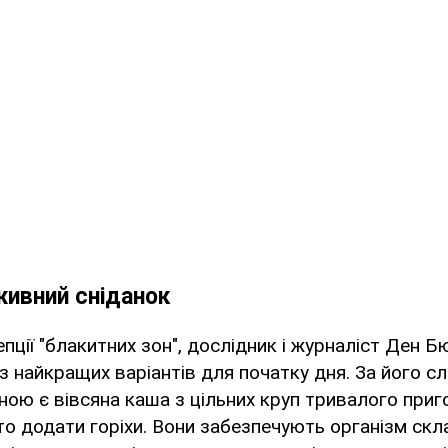
живний сніданок
пції "блакитних зон", дослідник і журналіст Ден 
із найкращих варіантів для початку дня. За його с
ою є вівсяна каша з цільних круп тривалого приг
то додати горіхи. Вони забезпечують організм ск