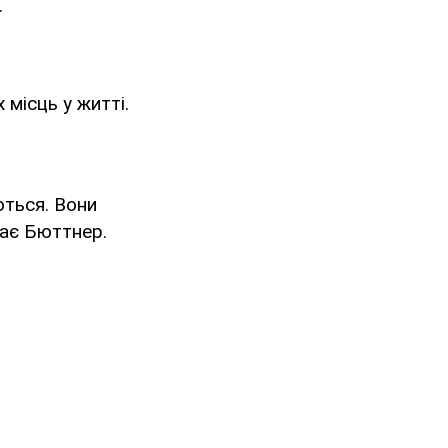
.
 місць у житті.
ються. Вони
чає Бюттнер.