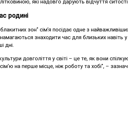
літковиною, які надовго дарують відчуття ситості
ас родині
блакитних зон" сім’я посідає одне з найважливіших
намагаються знаходити час для близьких навіть у
і дні.
ультури довголіття у світі – це те, як вони спілку
сім'ю на перше місце, ніж роботу та хобі", – зазна