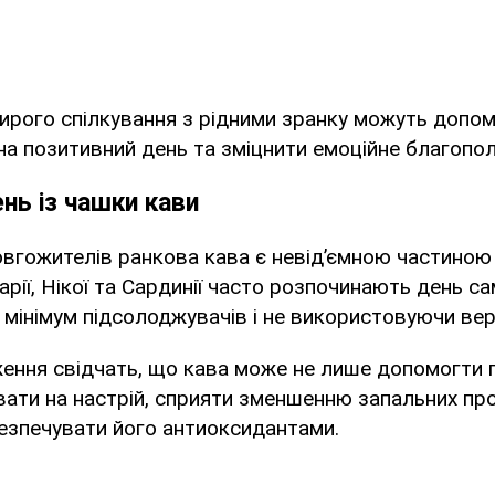
ирого спілкування з рідними зранку можуть допо
а позитивний день та зміцнити емоційне благопол
нь із чашки кави
овгожителів ранкова кава є невід’ємною частиною
арії, Нікої та Сардинії часто розпочинають день с
мінімум підсолоджувачів і не використовуючи ве
ення свідчать, що кава може не лише допомогти п
ати на настрій, сприяти зменшенню запальних про
безпечувати його антиоксидантами.