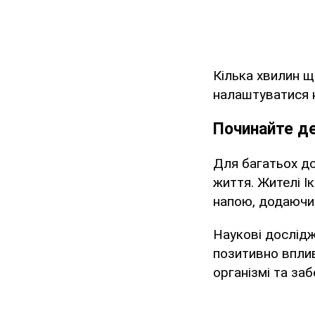
Кілька хвилин щ
налаштуватися н
Починайте де
Для багатьох д
життя. Жителі Ік
напою, додаючи 
Наукові дослідж
позитивно вплив
організмі та за