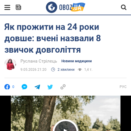
Як прожити на 24 роки
довше: вчені назвали 8
звичок довголіття
Руслана Стрілець
Новини медицини
9.05.2026 21:20
2 хвилини
1,4 т.
0
РУС