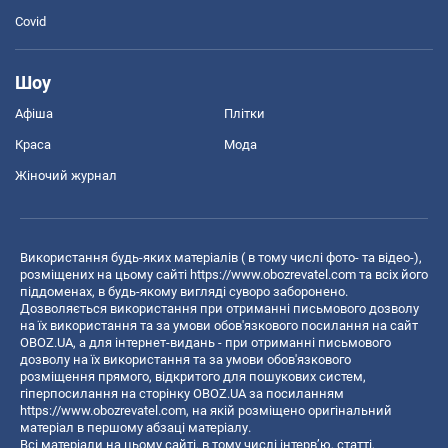
Covid
Шоу
Афіша
Плітки
Краса
Мода
Жіночий журнал
Використання будь-яких матеріалів ( в тому числі фото- та відео-),
розміщених на цьому сайті
https://www.obozrevatel.com
та всіх його
піддоменах, в будь-якому вигляді суворо заборонено.
Дозволяється використання при отриманні письмового дозволу
на їх використання та за умови обов'язкового посилання на сайт
OBOZ.UA, а для інтернет-видань - при отриманні письмового
дозволу на їх використання та за умови обов'язкового
розміщення прямого, відкритого для пошукових систем,
гіперпосилання на сторінку OBOZ.UA за посиланням
https://www.obozrevatel.com
, на якій розміщено оригінальний
матеріал в першому абзаці матеріалу.
Всі матеріали на цьому сайті, в тому числі інтерв’ю, статті,