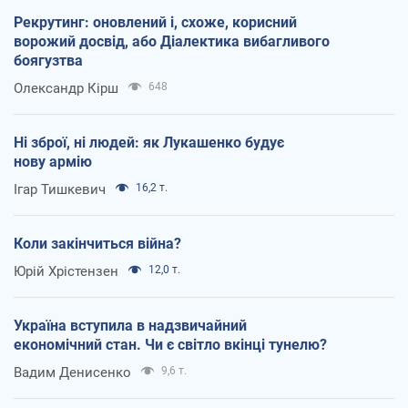
Рекрутинг: оновлений і, схоже, корисний
ворожий досвід, або Діалектика вибагливого
боягузтва
Олександр Кірш
648
Ні зброї, ні людей: як Лукашенко будує
нову армію
Ігар Тишкевич
16,2 т.
Коли закінчиться війна?
Юрій Хрістензен
12,0 т.
Україна вступила в надзвичайний
економічний стан. Чи є світло вкінці тунелю?
Вадим Денисенко
9,6 т.