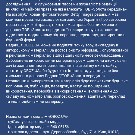
дослідження – є службовими творами журналістів редакції,
виключні майнові права на які належать ТОВ «Золота середина».
На всі опубліковані фотоматеріали Getty Images редакція має
майнові права, які захищаються законом України «Про авторські
права та суміжні права», ніхто не має права без письмового
дозволу ТОВ «Золота середина» їх використовувати, вони не
підлягають подальшому відтворенню, перекладу, поширенню в
будь-якій формі.
Редакція OBOZ.UA може не поділяти точку зору, викладену в
авторському матеріалі. За достовірність інформації, опублікованої
в рекламних матеріалах, відповідальність несе рекламодавець.
Заборонено використання матеріалів розміщених на цьому сайті,
хоч із зазначенням гіперпосилання на сторінку цього сайту,
логотипу OBOZ.UA або будь-якого іншого згадування, але без
письмового дозволу Редакції/ТОВ «Золота середина»
Незаконним використанням матеріалів буде вважатися: будь-яке
копiювання, публiкацiя, передрук, наступне поширення,
використання, переробка з використанням, включенням до
складу інших матеріалів, розповсюдження, адаптація, переклад
та інші подібні зміни матеріалу.
Назва онлайн медіа — «OBOZ.UA»
- суб'єкт у сфері онлайн медіа;
- ідентифікатор медіа — R40-06156;
- поштова адреса — вул. Деревообробна, буд. 7, м. Київ, 01013;