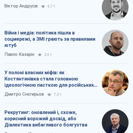
Віктор Андрусів
6,7 т.
Війна і медіа: політика пішла в
соцмережі, а ЗМІ грають за правилами
ютуб
Павло Казарін
3,6 т.
У полоні власних міфів: як
Костянтинівка стала головною
ідеологічною пасткою для російських
окупантів
Дмитро Снєгирьов
7,3 т.
Рекрутинг: оновлений і, схоже,
корисний ворожий досвід, або
Діалектика вибагливого боягузтва