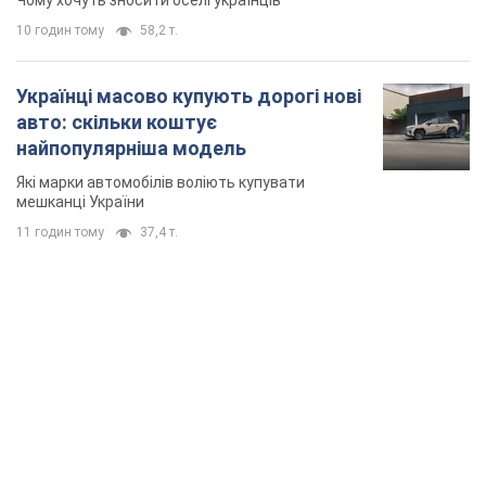
Чому хочуть зносити оселі українців
10 годин тому
58,2 т.
Українці масово купують дорогі нові
авто: скільки коштує
найпопулярніша модель
Які марки автомобілів воліють купувати
мешканці України
11 годин тому
37,4 т.