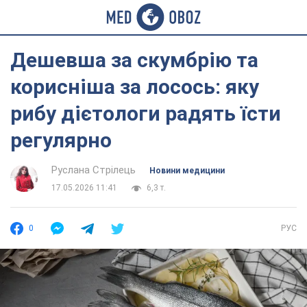
Дешевша за скумбрію та
корисніша за лосось: яку
рибу дієтологи радять їсти
регулярно
Руслана Стрілець
Новини медицини
17.05.2026 11:41
6,3 т.
0
РУС