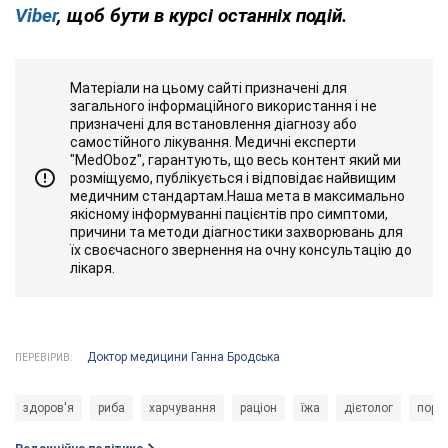
Viber
, щоб бути в курсі останніх подій.
Матеріали на цьому сайті призначені для
загального інформаційного використання і не
призначені для встановлення діагнозу або
самостійного лікування. Медичні експерти
"MedOboz", гарантують, що весь контент який ми
розміщуємо, публікується і відповідає найвищим
медичним стандартам.Наша мета в максимально
якісному інформуванні пацієнтів про симптоми,
причини та методи діагностики захворювань для
їх своєчасного звернення на очну консультацію до
лікаря.
Доктор медицини Ганна Бродська
ПЕРЕВІРИВ:
здоров'я
риба
харчування
раціон
їжа
дієтолог
пора