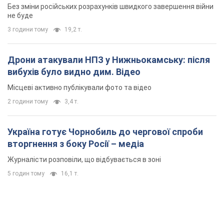
Без зміни російських розрахунків швидкого завершення війни
не буде
3 години тому
19,2 т.
Дрони атакували НПЗ у Нижньокамську: після
вибухів було видно дим. Відео
Місцеві активно публікували фото та відео
2 години тому
3,4 т.
Україна готує Чорнобиль до чергової спроби
вторгнення з боку Росії – медіа
Журналісти розповіли, що відбувається в зоні
5 годин тому
16,1 т.