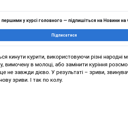
 першими у курсі головного — підпишіться на Новини на
Підписатися
я кинути курити, використовуючи різні народні м
у, вимочену в молоці, або замінити куріння розсм
 це не завжди дієво. У результаті – зриви, звинува
нову зриви. І так по колу.