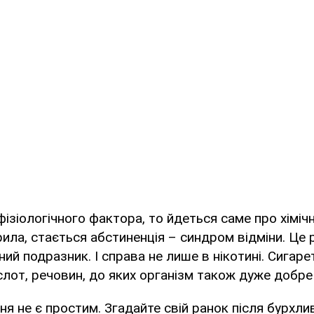
ізіологічного фактора, то йдеться саме про хімічн
ила, стається абстиненція – синдром відміни. Це 
ний подразник. І справа не лише в нікотині. Сигаре
слот, речовин, до яких організм також дуже добре
я не є простим. Згадайте свій ранок після бурхлив