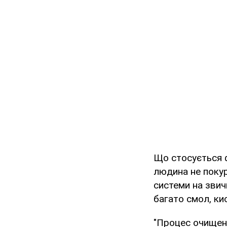
Що стосується ф
людина не покур
системи на звич
багато смол, ки
"Процес очищенн