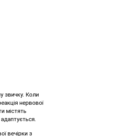
у звичку. Коли
реакція нервової
ти містять
 адаптується.
ої вечірки з