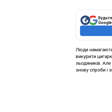
Будьте
Google
Люди намагаютьс
викурити цигарк
льодяників. Але
знову спроби і з