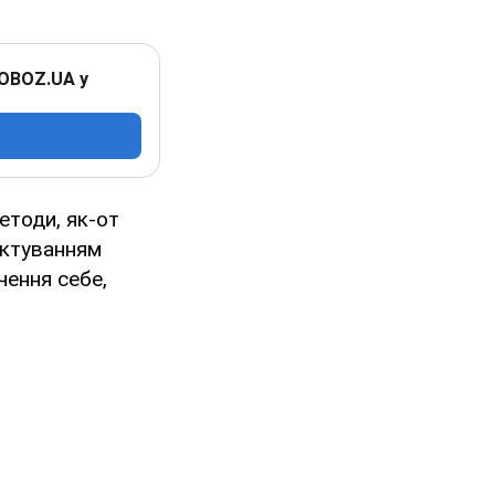
 OBOZ.UA у
етоди, як-от
октуванням
чення себе,