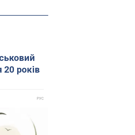
йськовий
 20 років
РУС