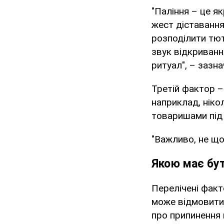
"Паління – це я
жест діставання
розподілити тют
звук відкриванн
ритуал", – зазна
Третій фактор –
наприклад, нікол
товаришами під 
"Важливо, не що 
Якою має бут
Перелічені факт
може відмовитис
про припинення 