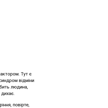
фактором. Тут є
 синдром відміни
обить людина,
 дихає.
іння, повірте,