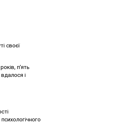
ті своєї
років, п’ять
 вдалося і
ості
, психологічного