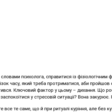
 словами психолога, справитися із фізіологічним 
ізок часу, який треба протриматися, аби пройшов
тився. Ключовий фактор у цьому – дихання. Що р
заспокоїтися у стресовій ситуації? Вона закурює. І
 все те саме, що й при ритуалі куріння, але без кур