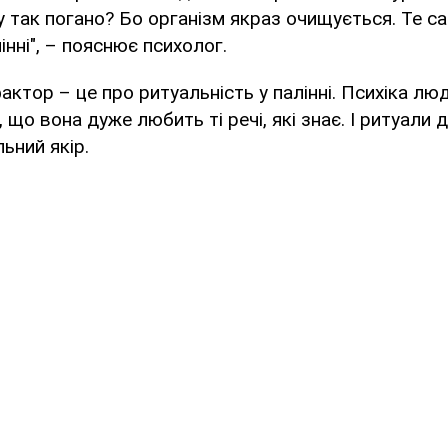
 так погано? Бо організм якраз очищується. Те с
інні", – пояснює психолог.
актор – це про ритуальність у палінні. Психіка лю
що вона дуже любить ті речі, які знає. І ритуали д
ьний якір.