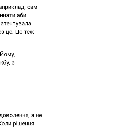
Наприклад, сам
минати аби
патентувала
ез це. Це теж
 Йому,
жбу, з
доволення, а не
 Коли рішення