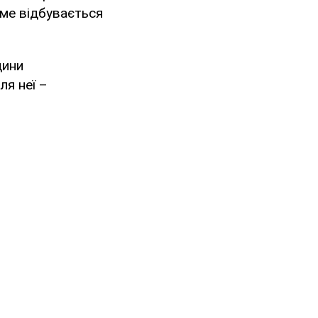
аме відбувається
дини
ля неї –