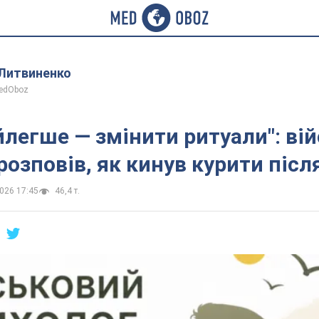
 Литвиненко
MedOboz
йлегше — змінити ритуали": ві
розповів, як кинув курити після
2026 17:45
46,4 т.