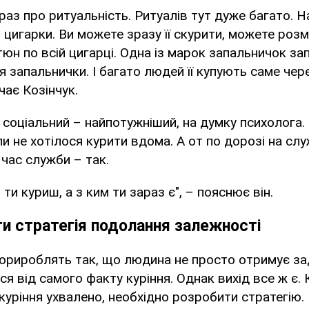
краз про ритуальність. Ритуалів тут дуже багато. 
 цигарки. Ви можете зразу її скурити, можете роз
юн по всій цигарці. Одна із марок запальничок за
я запальнички. І багато людей її купують саме чер
чає Козінчук.
 соціальний – найпотужніший, на думку психолога.
и не хотілося курити вдома. А от по дорозі на слу
час служби – так.
ти куриш, а з ким ти зараз є", – пояснює він.
и стратегія подолання залежності
орироблять так, що людина не просто отримує за
я від самого факту куріння. Однак вихід все ж є.
куріння ухвалено, необхідно розробити стратегію.