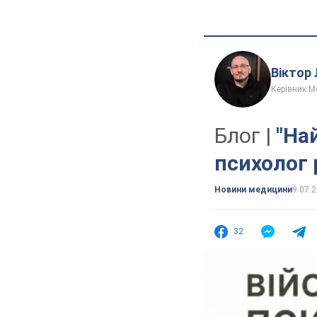
Віктор
Керівник 
Блог |
"На
психолог 
Новини медицини
9.07.
32