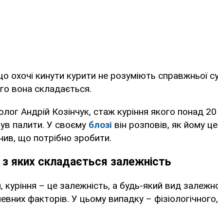
що охочі кинути курити не розуміють справжньої су
ого вона складається.
лог Андрій Козінчук, стаж куріння якого понад 20 
нув палити. У своєму
блозі
він розповів, як йому це
ив, що потрібно зробити.
 з яки
х
складається залежність
, куріння – це залежність, а будь-який вид залежн
певних факторів. У цьому випадку – фізіологічного