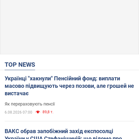
TOP NEWS
Українці "хакнули" Пенсійний фонд: виплати
масово підвищують через позови, але грошей не
вистачає
Як перераховують пенсії
89,8 т.
6.08.2026 07:00
ВАКС обрав запобіжний захід експосолці
України у США Стефанішиній: що відомо про