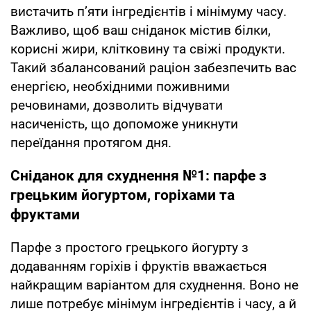
вистачить п’яти інгредієнтів і мінімуму часу.
Важливо, щоб ваш сніданок містив білки,
корисні жири, клітковину та свіжі продукти.
Такий збалансований раціон забезпечить вас
енергією, необхідними поживними
речовинами, дозволить відчувати
насиченість, що допоможе уникнути
переїдання протягом дня.
Сніданок для схуднення №1: парфе з
грецьким йогуртом, горіхами та
фруктами
Парфе з простого грецького йогурту з
додаванням горіхів і фруктів вважається
найкращим варіантом для схуднення. Воно не
лише потребує мінімум інгредієнтів і часу, а й