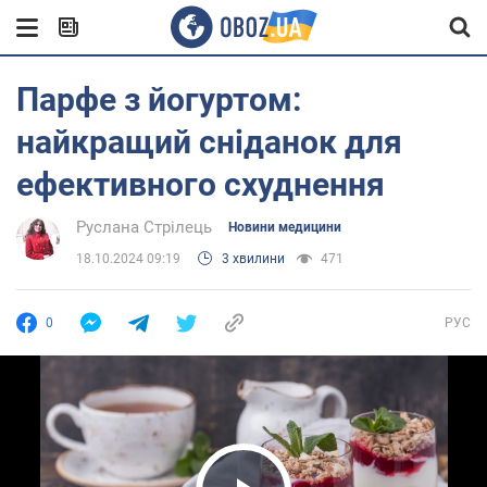
Парфе з йогуртом:
найкращий сніданок для
ефективного схуднення
Руслана Стрілець
Новини медицини
18.10.2024 09:19
3 хвилини
471
0
РУС