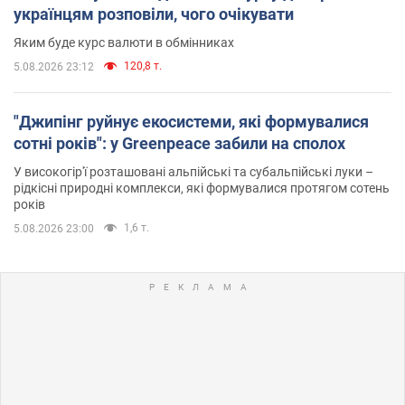
українцям розповіли, чого очікувати
Яким буде курс валюти в обмінниках
120,8 т.
5.08.2026 23:12
"Джипінг руйнує екосистеми, які формувалися
сотні років": у Greenpeace забили на сполох
У високогір'ї розташовані альпійські та субальпійські луки –
рідкісні природні комплекси, які формувалися протягом сотень
років
1,6 т.
5.08.2026 23:00