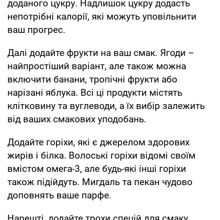
доданого цукру. Надлишок цукру додасть
непотрібні калорії, які можуть уповільнити
ваш прогрес.
Далі додайте фрукти на ваш смак. Ягоди –
найпростіший варіант, але також можна
включити банани, тропічні фрукти або
нарізані яблука. Всі ці продукти містять
клітковину та вуглеводи, а їх вибір залежить
від ваших смакових уподобань.
Додайте горіхи, які є джерелом здорових
жирів і білка. Волоські горіхи відомі своїм
вмістом омега-3, але будь-які інші горіхи
також підійдуть. Мигдаль та пекан чудово
доповнять ваше парфе.
Нарешті, додайте трохи спецій для смаку.