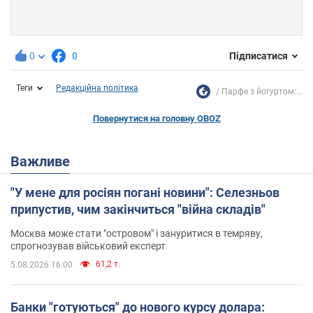
0
0
Підписатися
Теги
Редакційна політика
Парфе з йогуртом:...
Повернутися на головну OBOZ
Важливе
"У мене для росіян погані новини": Селезньов
припустив, чим закінчиться "війна складів"
Москва може стати "островом" і зануритися в темряву,
спрогнозував військовий експерт
61,2 т.
5.08.2026 16:00
Банки "готуються" до нового курсу долара: