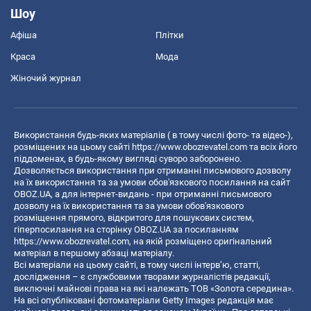
Шоу
Афіша
Плітки
Краса
Мода
Жіночий журнал
Використання будь-яких матеріалів ( в тому числі фото- та відео-),
розміщених на цьому сайті
https://www.obozrevatel.com
та всіх його
піддоменах, в будь-якому вигляді суворо заборонено.
Дозволяється використання при отриманні письмового дозволу
на їх використання та за умови обов'язкового посилання на сайт
OBOZ.UA, а для інтернет-видань - при отриманні письмового
дозволу на їх використання та за умови обов'язкового
розміщення прямого, відкритого для пошукових систем,
гіперпосилання на сторінку OBOZ.UA за посиланням
https://www.obozrevatel.com
, на якій розміщено оригінальний
матеріал в першому абзаці матеріалу.
Всі матеріали на цьому сайті, в тому числі інтерв’ю, статті,
дослідження – є службовими творами журналістів редакції,
виключні майнові права на які належать ТОВ «Золота середина».
На всі опубліковані фотоматеріали Getty Images редакція має