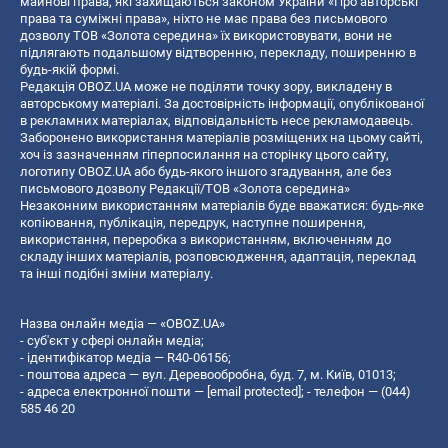
майнові права, які захищаються законом України «Про авторські
права та суміжні права», ніхто не має права без письмового
дозволу ТОВ «Золота середина» їх використовувати, вони не
підлягають подальшому відтворенню, перекладу, поширенню в
будь-якій формі.
Редакція OBOZ.UA може не поділяти точку зору, викладену в
авторському матеріалі. За достовірність інформації, опублікованої
в рекламних матеріалах, відповідальність несе рекламодавець.
Заборонено використання матеріалів розміщених на цьому сайті,
хоч із зазначенням гіперпосилання на сторінку цього сайту,
логотипу OBOZ.UA або будь-якого іншого згадування, але без
письмового дозволу Редакції/ТОВ «Золота середина»
Незаконним використанням матеріалів буде вважатися: будь-яке
копiювання, публiкацiя, передрук, наступне поширення,
використання, переробка з використанням, включенням до
складу інших матеріалів, розповсюдження, адаптація, переклад
та інші подібні зміни матеріалу.
Назва онлайн медіа — «OBOZ.UA»
- суб'єкт у сфері онлайн медіа;
- ідентифікатор медіа — R40-06156;
- поштова адреса — вул. Деревообробна, буд. 7, м. Київ, 01013;
- адреса електронної пошти —
[email protected]
; - телефон — (044)
585 46 20