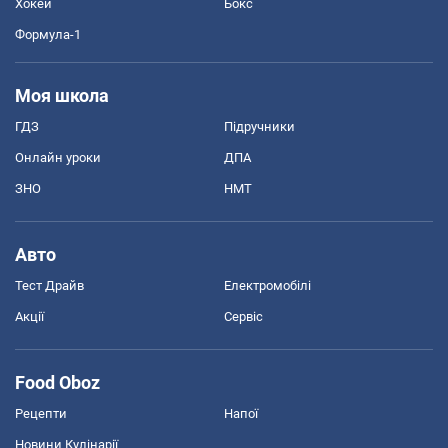
Хокей
Бокс
Формула-1
Моя школа
ГДЗ
Підручники
Онлайн уроки
ДПА
ЗНО
НМТ
Авто
Тест Драйв
Електромобілі
Акції
Сервіс
Food Oboz
Рецепти
Напої
Новини Кулінарії