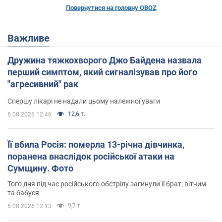
Повернутися на головну OBOZ
Важливе
Дружина тяжкохворого Джо Байдена назвала
перший симптом, який сигналізував про його
"агресивний" рак
Спершу лікарі не надали цьому належної уваги
12,6 т.
6.08.2026 12:46
Її вбила Росія: померла 13-річна дівчинка,
поранена внаслідок російської атаки на
Сумщину. Фото
Того дня під час російського обстрілу загинули її брат, вітчим
та бабуся
9,7 т.
6.08.2026 12:13