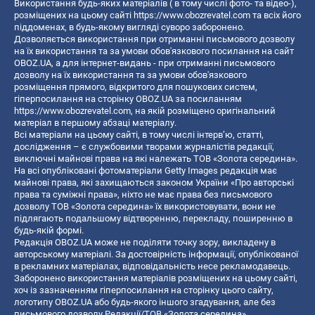
Використання будь-яких матеріалів ( в тому числі фото- та відео-),
розміщених на цьому сайті
https://www.obozrevatel.com
та всіх його
піддоменах, в будь-якому вигляді суворо заборонено.
Дозволяється використання при отриманні письмового дозволу
на їх використання та за умови обов'язкового посилання на сайт
OBOZ.UA, а для інтернет-видань - при отриманні письмового
дозволу на їх використання та за умови обов'язкового
розміщення прямого, відкритого для пошукових систем,
гіперпосилання на сторінку OBOZ.UA за посиланням
https://www.obozrevatel.com
, на якій розміщено оригінальний
матеріал в першому абзаці матеріалу.
Всі матеріали на цьому сайті, в тому числі інтерв’ю, статті,
дослідження – є службовими творами журналістів редакції,
виключні майнові права на які належать ТОВ «Золота середина».
На всі опубліковані фотоматеріали Getty Images редакція має
майнові права, які захищаються законом України «Про авторські
права та суміжні права», ніхто не має права без письмового
дозволу ТОВ «Золота середина» їх використовувати, вони не
підлягають подальшому відтворенню, перекладу, поширенню в
будь-якій формі.
Редакція OBOZ.UA може не поділяти точку зору, викладену в
авторському матеріалі. За достовірність інформації, опублікованої
в рекламних матеріалах, відповідальність несе рекламодавець.
Заборонено використання матеріалів розміщених на цьому сайті,
хоч із зазначенням гіперпосилання на сторінку цього сайту,
логотипу OBOZ.UA або будь-якого іншого згадування, але без
письмового дозволу Редакції/ТОВ «Золота середина»