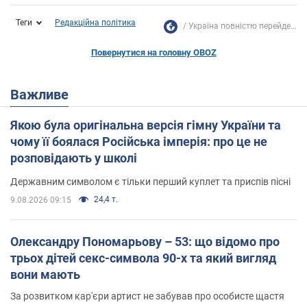
Теги
Редакційна політика
Україна повністю перейде...
Повернутися на головну OBOZ
Важливе
Якою була оригінальна версія гімну України та
чому її боялася Російська імперія: про це не
розповідають у школі
Державним символом є тільки перший куплет та приспів пісні
24,4 т.
9.08.2026 09:15
Олександру Пономарьову – 53: що відомо про
трьох дітей секс-символа 90-х та який вигляд
вони мають
За розвитком кар'єри артист не забував про особисте щастя