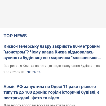
TOP NEWS
Києво-Печерську лавру закриють 80-метровим
"монстром"? Чому влада Києва відмовилась
зупиняти будівництво хмарочоса "московського
вірянина"
Яка реакція Кличка на петицію щодо скасування будівництва
25,7 т.
9.08.2026 12:00
Армія РФ запустила по Одесі 11 ракет різного
типу та до 100 дронів: горіли історичні будівлі, є
постраждалі. Фото та відео
Для терору ворог застосував ракети та дрони