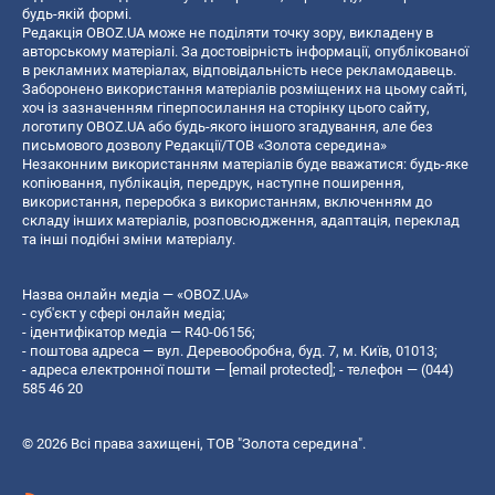
будь-якій формі.
Редакція OBOZ.UA може не поділяти точку зору, викладену в
авторському матеріалі. За достовірність інформації, опублікованої
в рекламних матеріалах, відповідальність несе рекламодавець.
Заборонено використання матеріалів розміщених на цьому сайті,
хоч із зазначенням гіперпосилання на сторінку цього сайту,
логотипу OBOZ.UA або будь-якого іншого згадування, але без
письмового дозволу Редакції/ТОВ «Золота середина»
Незаконним використанням матеріалів буде вважатися: будь-яке
копiювання, публiкацiя, передрук, наступне поширення,
використання, переробка з використанням, включенням до
складу інших матеріалів, розповсюдження, адаптація, переклад
та інші подібні зміни матеріалу.
Назва онлайн медіа — «OBOZ.UA»
- суб'єкт у сфері онлайн медіа;
- ідентифікатор медіа — R40-06156;
- поштова адреса — вул. Деревообробна, буд. 7, м. Київ, 01013;
- адреса електронної пошти —
[email protected]
; - телефон — (044)
585 46 20
© 2026 Всі права захищені, ТОВ "Золота середина".