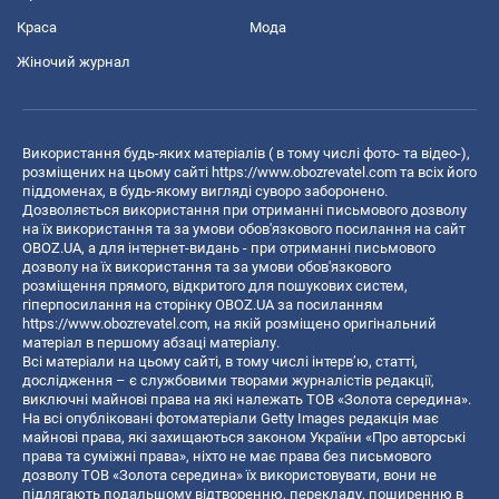
Краса
Мода
Жіночий журнал
Використання будь-яких матеріалів ( в тому числі фото- та відео-),
розміщених на цьому сайті
https://www.obozrevatel.com
та всіх його
піддоменах, в будь-якому вигляді суворо заборонено.
Дозволяється використання при отриманні письмового дозволу
на їх використання та за умови обов'язкового посилання на сайт
OBOZ.UA, а для інтернет-видань - при отриманні письмового
дозволу на їх використання та за умови обов'язкового
розміщення прямого, відкритого для пошукових систем,
гіперпосилання на сторінку OBOZ.UA за посиланням
https://www.obozrevatel.com
, на якій розміщено оригінальний
матеріал в першому абзаці матеріалу.
Всі матеріали на цьому сайті, в тому числі інтерв’ю, статті,
дослідження – є службовими творами журналістів редакції,
виключні майнові права на які належать ТОВ «Золота середина».
На всі опубліковані фотоматеріали Getty Images редакція має
майнові права, які захищаються законом України «Про авторські
права та суміжні права», ніхто не має права без письмового
дозволу ТОВ «Золота середина» їх використовувати, вони не
підлягають подальшому відтворенню, перекладу, поширенню в