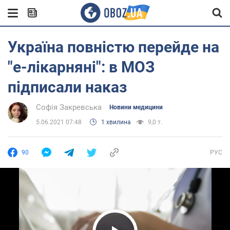
Україна повністю перейде на
"е-лікарняні": в МОЗ
підписали наказ
Софія Закревська
Новини медицини
5.06.2021 07:48
1 хвилина
9,0 т.
90
РУС