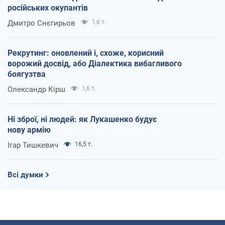
російських окупантів
Дмитро Снєгирьов
1,6 т.
Рекрутинг: оновлений і, схоже, корисний
ворожий досвід, або Діалектика вибагливого
боягузтва
Олександр Кірш
1,6 т.
Ні зброї, ні людей: як Лукашенко будує
нову армію
Ігар Тишкевич
16,5 т.
Всі думки