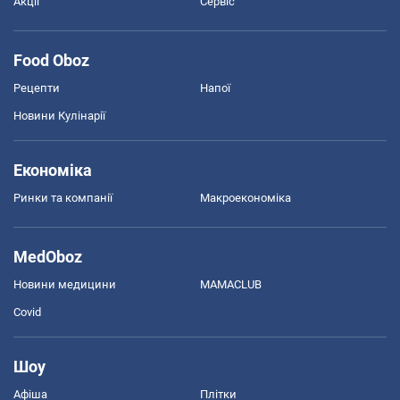
Акції
Сервіс
Food Oboz
Рецепти
Напої
Новини Кулінарії
Економіка
Ринки та компанії
Макроекономіка
MedOboz
Новини медицини
MAMACLUB
Covid
Шоу
Афіша
Плітки