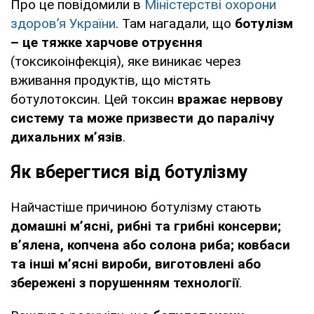
Про це повідомили в
Міністерстві охорони
здоровʼя України
. Там нагадали, що
ботулізм
– це тяжке харчове отруєння
(токсикоінфекція), яке виникає через
вживання продуктів, що містять
ботулотоксин. Цей токсин
вражає нервову
систему та може призвести до паралічу
дихальних м’язів
.
Як вберегтися від ботулізму
Найчастіше причиною ботулізму стають
домашні м’ясні, рибні та грибні консерви;
в’ялена, копчена або солона риба; ковбаси
та інші м’ясні вироби, виготовлені або
збережені з порушенням технології
.