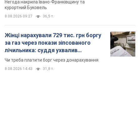
Негода накрила Івано-Франківщину та
курортний Буковель
8.08.2026 09:27
36,5 т.
Жінці нарахували 729 тис. грн боргу
за газ через покази зіпсованого
лічильника: суддя ухвалив
неочікуване рішення
Чи треба платити борг через донарахування
8.08.2026 14:43
31,8 т.