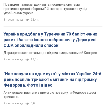
Президент заявив, що навіть посилена система
протиповітряної оборони РФ не гарантує захисту від
українських ударів
8 часов назад
62,4 т.
Україна придбала у Туреччини 70 балістичних
ракет і багато іншого озброєння: у Держдепі
США оприлюднили список
Держдеп вже поставив до відома американський Конгрес
9 часов назад
12,5 т.
"Нас почули на одне вухо": у містах України 24-й
день поспіль тривають мітинги на підтримку
Федорова. Фото і відео
Антиурядові виступи з вимогою повернути Федорова досі
тривають
9 часов назад
5,0 т.