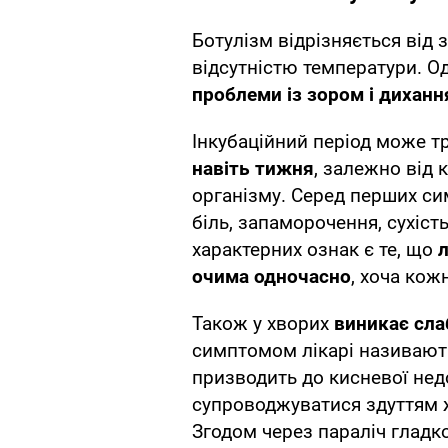
Ботулізм відрізняється від
відсутністю температури. Од
проблеми із зором і диханн
Інкубаційний період може т
навіть тижня
, залежно від 
організму. Серед перших си
біль, запаморочення, сухіст
характерних ознак є те, що
очима одночасно
, хоча ко
Також у хворих
виникає слаб
симптомом лікарі називаю
призводить до кисневої нед
супроводжуватися здуттям 
Згодом через параліч гладко