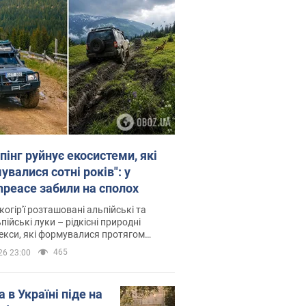
пінг руйнує екосистеми, які
валися сотні років": у
npeace забили на сполох
когір'ї розташовані альпійські та
пійські луки – рідкісні природні
си, які формувалися протягом
 років
465
26 23:00
 в Україні піде на