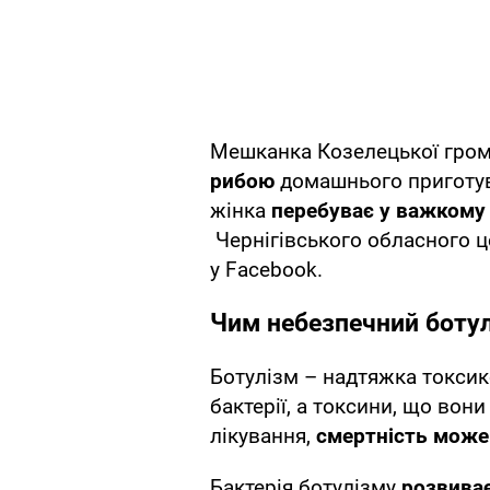
Мешканка Козелецької гро
рибою
домашнього приготув
жінка
перебуває у важкому 
Чернігівського обласного 
у Facebook.
Чим небезпечний боту
Ботулізм – надтяжка токсик
бактерії, а токсини, що во
лікування,
смертність може
Бактерія ботулізму
розвиває