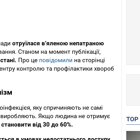
мади
отруїлася в’яленою непатраною
ання. Станом на момент публікації,
стані.
Про це
повідомили
на сторінці
центру контролю та профілактики хвороб
лізм
оінфекцієя, яку спричиняють не самі
ни виробляють. Якщо людина не отримує
TO
 становити від 30 до 60%.
ться в умовах недостатнього доступу