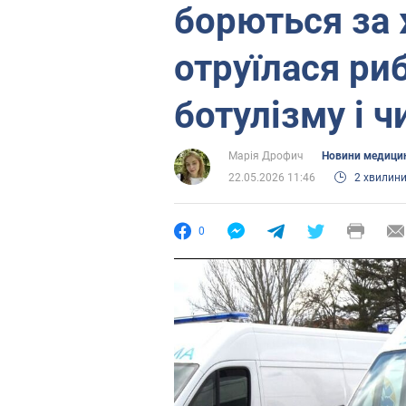
борються за 
отруїлася ри
ботулізму і 
Марія Дрофич
Новини медици
22.05.2026 11:46
2 хвилин
0