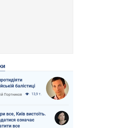
ки
протидіяти
ійській балістиці
13,9 т.
лій Портников
ри все, Київ вистоїть.
здатися означає
атити все