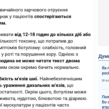
 звичайного харчового отруєння
нак у пацієнтів
спостерігаються
ям.
ривати
від 12-18 годин до кількох діб або
кількості токсину, що потрапив до
мптомів ботулізму: слабкість, головний
ь у роті та порушення зору. Однією з
Дум
людина не може читати текст двома
жним оком окремо бачить нормально.
Як 
рос
кість м’язів шиї.
Найнебезпечнішим
Віта
ть
ураження дихальних м’язів
, що
остатності. Окрім цього, ботулізм може
Поп
живота, нудотою, блювотою та діареєю.
Бо 
ї мускулатури у пацієнтів часто
втр