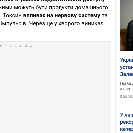
ними можуть бути продукти домашнього
. Токсин
впливає на нервову систему
та
імпульсів. Через це у хворого виникає
Укра
устан
Зеле
Глава 
атаков
5.08.20
У ли
рекор
кате