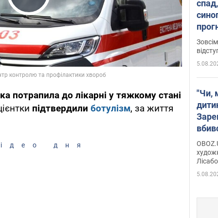
спад,
Play Video
сино
прог
змін
Зовсім
відсту
5.08.20
"Чи, 
ка потрапила до лікарні у тяжкому стані
дити
ацієнтки
підтвердили
ботулізм
, за життя
Заре
вбив
диси
OBOZ.U
ідео дня
Горсь
художн
Лісабо
Дмит
в По
5.08.20