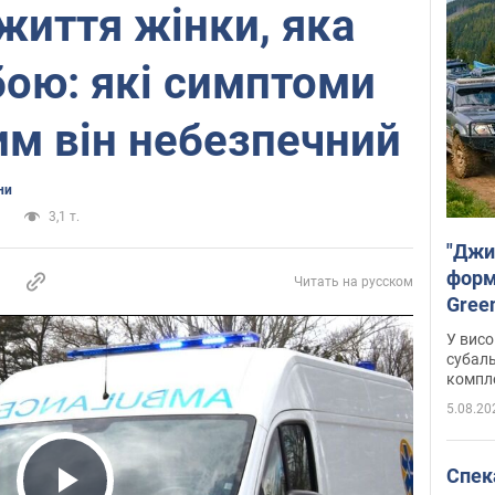
життя жінки, яка
бою: які симптоми
чим він небезпечний
ни
и
3,1 т.
"Джи
форму
Читать на русском
Gree
У висо
субаль
комплек
сотень
5.08.20
Спека