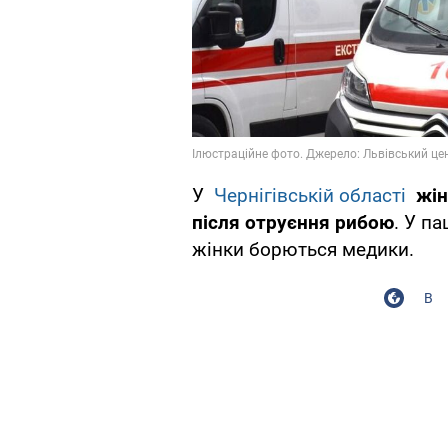
У
Чернігівській області
жін
після отруєння рибою
. У п
жінки борються медики.
В