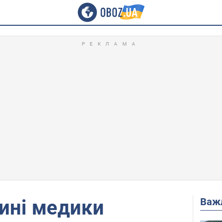
Важ
ині медики