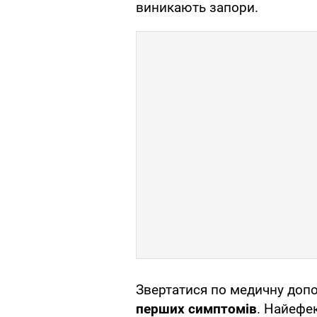
виникають запори.
Звертатися по медичну доп
перших симптомів
. Найефе