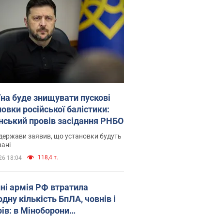
їна буде знищувати пускові
овки російської балістики:
нський провів засідання РНБО
держави заявив, що установки будуть
ані
118,4 т.
26 18:04
пні армія РФ втратила
дну кількість БпЛА, човнів і
рів: в Міноборони