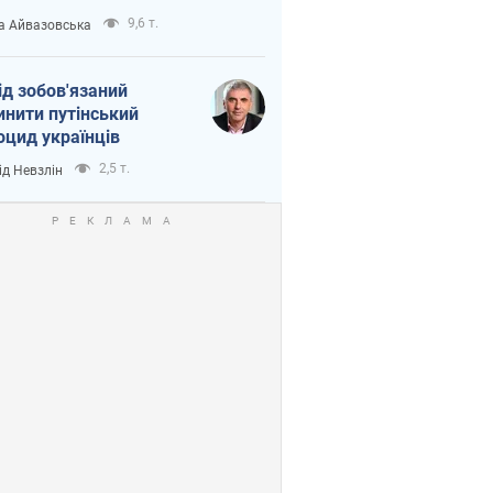
9,6 т.
а Айвазовська
ід зобов'язаний
инити путінський
оцид українців
2,5 т.
ід Невзлін