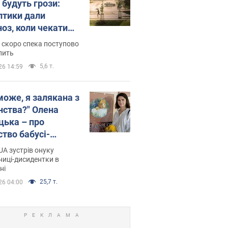
 будуть грози:
птики дали
ноз, коли чекати
и погоди
 скоро спека поступово
пить
5,6 т.
26 14:59
може, я залякана з
нства?" Олена
цька – про
ство бабусі-
дентки Алли
A зустрів онуку
кої, критику
иці-дисидентки в
ні
ра Стуса та втечу
ртугалію з 5 дітьми
25,7 т.
26 04:00