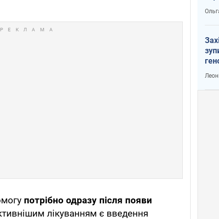
Ольг
Зах
зуп
ген
Леон
омогу
потрібно одразу після появи
ктивнішим лікуванням є введення