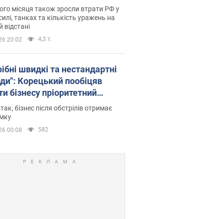
люднили статистику
го місяця також зросли втрати РФ у
силі, танках та кількість уражень на
й відстані
4,3 т.
26 20:02
рібні швидкі та нестандартні
оди": Корецький пообіцяв
ти бізнесу пріоритетний
уп до наявних складських
 так, бізнес після обстрілів отримає
іщень
имку
582
26 00:08