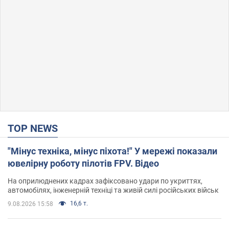
TOP NEWS
"Мінус техніка, мінус піхота!" У мережі показали
ювелірну роботу пілотів FPV. Відео
На оприлюднених кадрах зафіксовано удари по укриттях,
автомобілях, інженерній техніці та живій силі російських військ
16,6 т.
9.08.2026 15:58