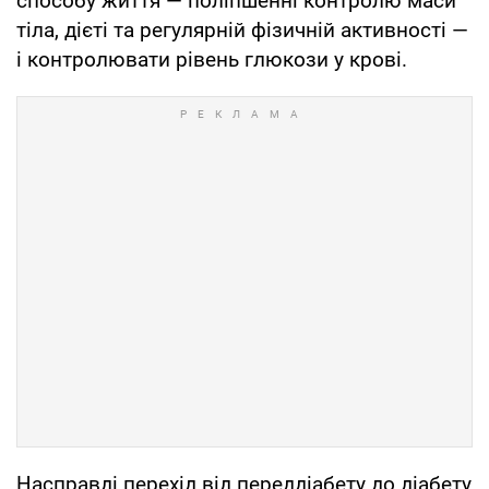
способу життя — поліпшенні контролю маси
тіла, дієті та регулярній фізичній активності —
і контролювати рівень глюкози у крові.
Насправді перехід від переддіабету до діабету