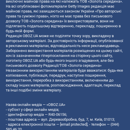
виключні майнові права на які належать ТОВ «Золота середина».
На всі опубліковані фотоматеріали Getty Images редакція має
майнові права, які захищаються законом України «Про авторські
права та суміжні права», ніхто не має права без письмового
дозволу ТОВ «Золота середина» їх використовувати, вони не
підлягають подальшому відтворенню, перекладу, поширенню в
будь-якій формі.
Редакція OBOZ.UA може не поділяти точку зору, викладену в
авторському матеріалі. За достовірність інформації, опублікованої
в рекламних матеріалах, відповідальність несе рекламодавець.
Заборонено використання матеріалів розміщених на цьому сайті,
хоч із зазначенням гіперпосилання на сторінку цього сайту,
логотипу OBOZ.UA або будь-якого іншого згадування, але без
письмового дозволу Редакції/ТОВ «Золота середина»
Незаконним використанням матеріалів буде вважатися: будь-яке
копiювання, публiкацiя, передрук, наступне поширення,
використання, переробка з використанням, включенням до
складу інших матеріалів, розповсюдження, адаптація, переклад
та інші подібні зміни матеріалу.
Назва онлайн медіа — «OBOZ.UA»
- суб'єкт у сфері онлайн медіа;
- ідентифікатор медіа — R40-06156;
- поштова адреса — вул. Деревообробна, буд. 7, м. Київ, 01013;
- адреса електронної пошти —
[email protected]
; - телефон — (044)
585 46 20