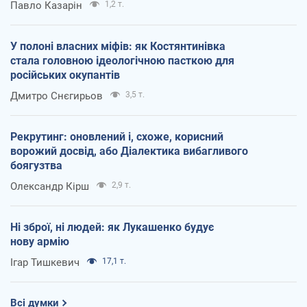
Павло Казарін
1,2 т.
У полоні власних міфів: як Костянтинівка
стала головною ідеологічною пасткою для
російських окупантів
Дмитро Снєгирьов
3,5 т.
Рекрутинг: оновлений і, схоже, корисний
ворожий досвід, або Діалектика вибагливого
боягузтва
Олександр Кірш
2,9 т.
Ні зброї, ні людей: як Лукашенко будує
нову армію
Ігар Тишкевич
17,1 т.
Всі думки