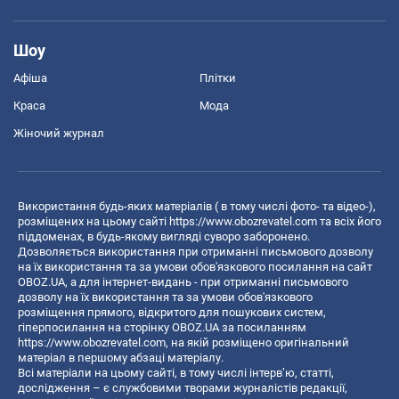
Шоу
Афіша
Плітки
Краса
Мода
Жіночий журнал
Використання будь-яких матеріалів ( в тому числі фото- та відео-),
розміщених на цьому сайті
https://www.obozrevatel.com
та всіх його
піддоменах, в будь-якому вигляді суворо заборонено.
Дозволяється використання при отриманні письмового дозволу
на їх використання та за умови обов'язкового посилання на сайт
OBOZ.UA, а для інтернет-видань - при отриманні письмового
дозволу на їх використання та за умови обов'язкового
розміщення прямого, відкритого для пошукових систем,
гіперпосилання на сторінку OBOZ.UA за посиланням
https://www.obozrevatel.com
, на якій розміщено оригінальний
матеріал в першому абзаці матеріалу.
Всі матеріали на цьому сайті, в тому числі інтерв’ю, статті,
дослідження – є службовими творами журналістів редакції,