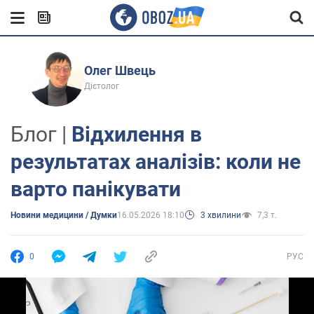
Олег Швець
Дієтолог
Блог |
Відхилення в
результатах аналізів: коли не
варто панікувати
Новини медицини / Думки
16.05.2026 18:10
3 хвилини
7,3 т.
0
РУС