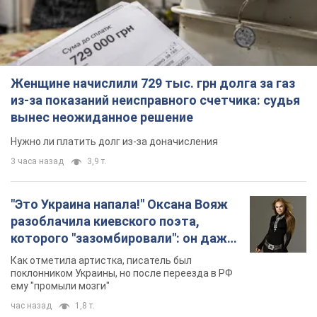
Женщине начислили 729 тыс. грн долга за газ
из-за показаний неисправного счетчика: судья
вынес неожиданное решение
Нужно ли платить долг из-за доначисления
3 часа назад
3,9 т.
"Это Украина напала!" Оксана Вояж
разоблачила киевского поэта,
которого "зазомбировали": он даже
русского не знал, а теперь хочет
Как отметила артистка, писатель был
геноцида украинцев
поклонником Украины, но после переезда в РФ
ему "промыли мозги"
час назад
1,8 т.