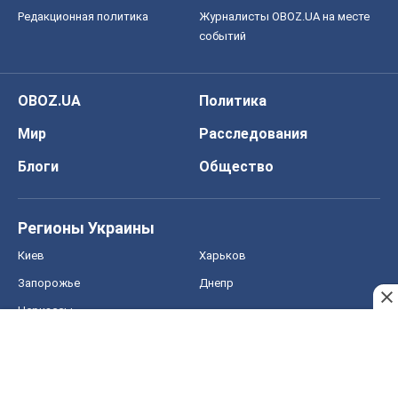
Регионы Украины
Киев
Харьков
Запорожье
Днепр
Черкассы
Спорт
Футбол
Баскетбол
Хоккей
Бокс
Формула-1
Моя школа
ГДЗ
Учебники
Онлайн уроки
ДПА