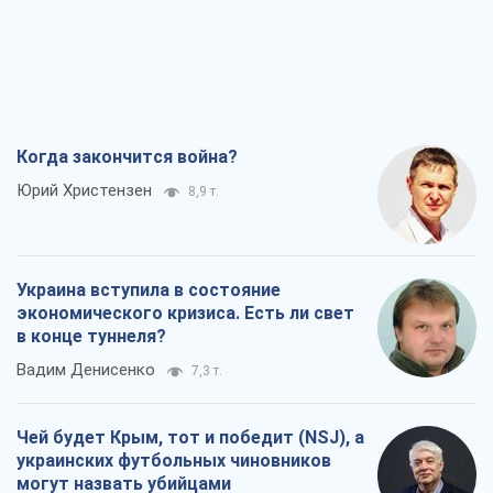
Украина вступила в состояние
экономического кризиса. Есть ли свет
в конце туннеля?
Вадим Денисенко
7,3 т.
Чей будет Крым, тот и победит (NSJ), а
украинских футбольных чиновников
могут назвать убийцами
Александр Кирш
7,0 т.
Запад проспал угрозу: Россия может
проверить НАТО войной
Леонид Невзлин
8,4 т.