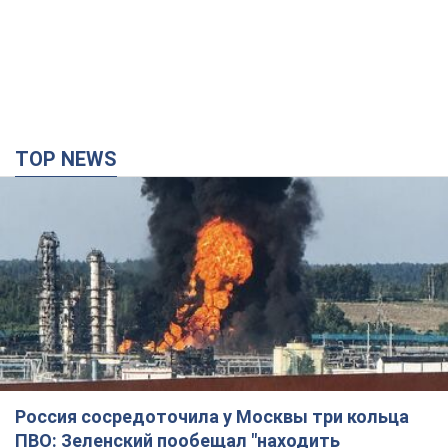
Россия сосредоточила у Москвы три кольца
ПВО: Зеленский пообещал "находить
технологии" противодействия
Президент заявил, что даже усовершенствованная система
противовоздушной обороны РФ не гарантирует защиты от
украинских ударов
7 годин тому
50,2 т.
Украина приобрела у Турции 70 баллистических