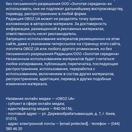
без письменного разрешения ООО «Золотая середина» их
использовать, они не подлежат дальнейшему воспроизводству,
переводу, распространению в любой форме.
Редакция OBOZ.UA может не разделять точку зрения,
изложенную в авторском материале. За достоверность
информации, размещенной в рекламных материалах,
ответственность несет рекламодатель.
Запрещено использование материалов размещенных на этом
сайте, даже с указанием гиперссылки на страницу этого сайта,
логотипа OBOZ.UA или любого другого упоминания, но без
письменного разрешения Редакции/ООО «Золотая середина»
Незаконным использованием материалов будет считаться:
любое копирование, публикация, перепечатка, последующее
распространение, использование, переработка с
использованием, включением в состав других материалов,
распространение, адаптация, перевод и другие подобные
изменения материала.
Название онлайн медиа — «OBOZ.UA»
- субъект в сфере онлайн медиа;
- идентификатор медиа — R40-06156;
- почтовый адрес — ул. Деревообрабатывающая, д. 7, г. Киев,
01013;
- адрес электронной почты —
[email protected]
; - телефон — (044)
585 46 20