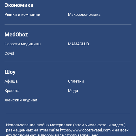
Экономика
Рынки и компании
Mакроэкономика
MedOboz
Новости медицины
MAMACLUB
Covid
Шоу
Афиша
Сплетни
Красота
Мода
Женский Журнал
Использование любых материалов (в том числе фото- и видео-),
размещенных на этом сайте
https://www.obozrevatel.com
и на всех
его поддоменах, в любом виде строго запрещено.