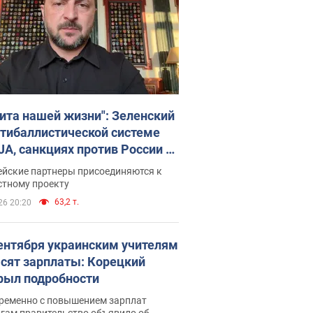
ита нашей жизни": Зеленский
нтибаллистической системе
JA, санкциях против России и
ержке аграриев. Видео
ейские партнеры присоединяются к
стному проекту
63,2 т.
26 20:20
сентября украинским учителям
сят зарплаты: Корецкий
рыл подробности
ременно с повышением зарплат
огам правительство объявило об