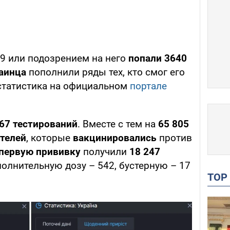
19 или подозрением на него
попали 3640
аинца
пополнили ряды тех, кто смог его
 статистика на официальном
портале
67 тестирований
. Вместе с тем на
65 805
телей
, которые
вакцинировались
против
первую прививку
получили
18 247
ополнительную дозу – 542, бустерную – 17
TO