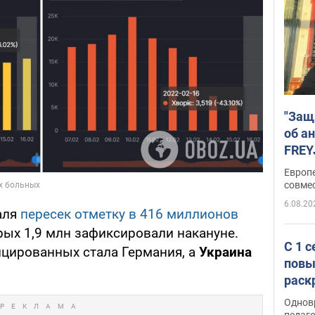
"Защ
об а
FREY
подд
Европ
совме
6.08.20
аля
пересек отметку в 416 миллионов
рых 1,9 млн зафиксировали накануне.
С 1 
цированных стала Германия, а
Украина
повы
раск
Однов
педаг