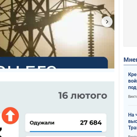
Мн
Кре
вой
под
кри
Викт
лог
На 
выс
Тра
Викт