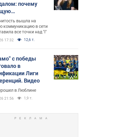
далом: почему
ущую
раведливо
нитость вышла на
йтили
ю коммуникацию в сети
тавила все точки над "i"
12,6 т.
26 17:32
амо" с победы
товало в
ификации Лиги
еренций. Видео
прошел в Люблине
1,9 т.
26 21:56