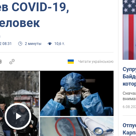
в COVID-19,
человек
с
2 08:31
2 минуты
10,6 т.
Читати українською
Супр
Байд
кото
"агр
Сначал
внима
6.08.20
Play Video
Отпу
Карп