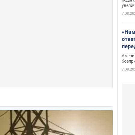
увелич
7.08.20
«Нам
отве
пере
Patri
Амери
боепр
7.08.20