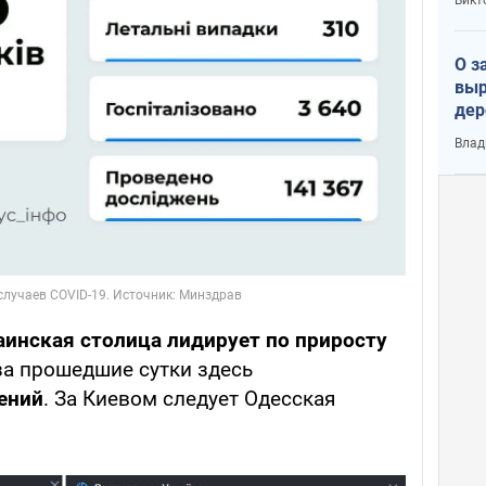
О з
выр
дер
что
Влад
Тер
аинская столица лидирует по приросту
а прошедшие сутки здесь
ений
. За Киевом следует Одесская