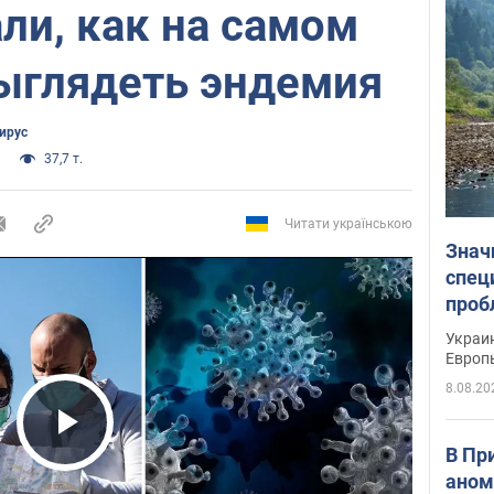
ли, как на самом
выглядеть эндемия
ирус
37,7 т.
Читати українською
Знач
спец
проб
гран
Украин
Европ
8.08.20
Play Video
В Пр
аном