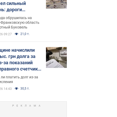
ел сильный
нь: дороги
ратились в реки.
ода обрушилась на
о
-Франковскую область
ортный Буковель
21,0 т.
26 09:27
ине начислили
ыс. грн долга за
из-за показаний
правного счетчика:
я вынес
ли платить долг из-за
иданное решение
исления
30,5 т.
26 14:43