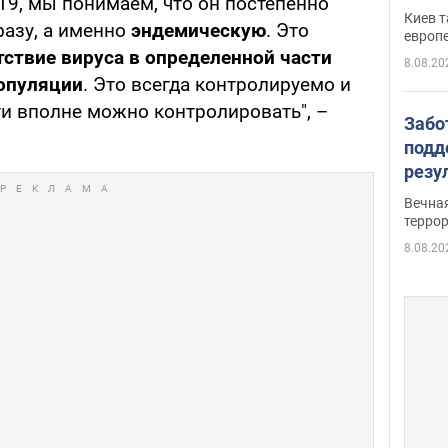
19, мы понимаем, что он постепенно
Зеле
Киев т
фазу, а именно
эндемическую
. Это
европ
тствие вируса в определенной части
8.08.20
популяции
. Это всегда контролируемо и
и вполне можно контролировать", –
Забо
подд
резу
обла
Вечна
киев
терро
8.08.20