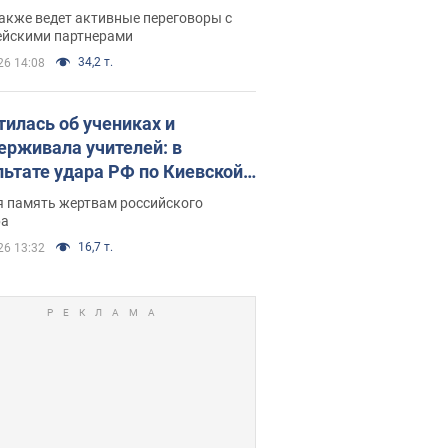
нский раскрыл подробности
акже ведет активные переговоры с
ейскими партнерами
34,2 т.
26 14:08
тилась об учениках и
ерживала учителей: в
льтате удара РФ по Киевской
сти погибли директор
я память жертвам российского
ского лицея, её муж и внук
ра
16,7 т.
26 13:32