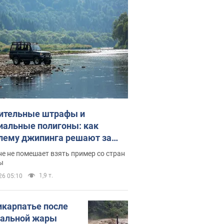
ительные штрафы и
иальные полигоны: как
лему джипинга решают за
ицей
е не помешает взять пример со стран
ы
1,9 т.
26 05:10
икарпатье после
альной жары