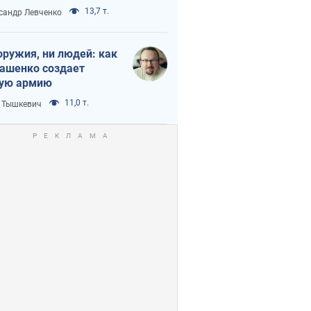
нного кризиса
13,7 т.
сандр Левченко
оружия, ни людей: как
ашенко создает
ую армию
11,0 т.
 Тышкевич