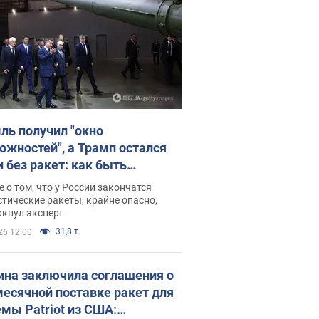
ль получил "окно
ожностей", а Трамп остался
и без ракет: как быть
ине? Интервью с Мельником
 о том, что у России закончатся
тические ракеты, крайне опасно,
ркнул эксперт
31,8 т.
26 12:00
ина заключила соглашения о
есячной поставке ракет для
емы Patriot из США: