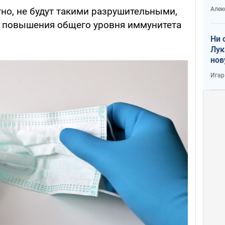
вое
Алек
но, не будут такими разрушительными,
за повышения общего уровня иммунитета
Ни 
Лук
нов
Игар