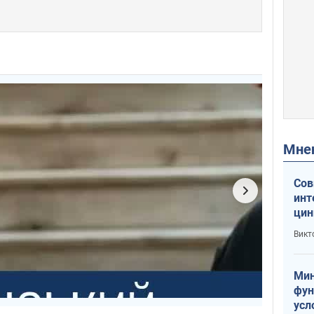
Мн
Сов
инт
цин
или
Викт
Тра
Мин
фун
усл