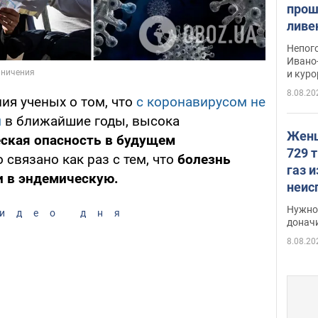
прош
ливе
прев
Непог
Виде
Ивано
и кур
8.08.20
ия ученых о том, что
с коронавирусом не
м
в ближайшие годы, высока
Женщ
ская опасность в будущем
729 т
о связано как раз с тем, что
болезнь
газ 
и в эндемическую.
неис
судь
Нужно 
идео дня
неож
донач
8.08.20