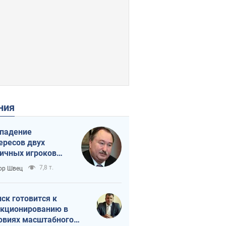
ения
падение
ересов двух
ичных игроков
 тайный план
7,8 т.
ор Швец
мпа и Путина?
ск готовится к
кционированию в
овиях масштабного