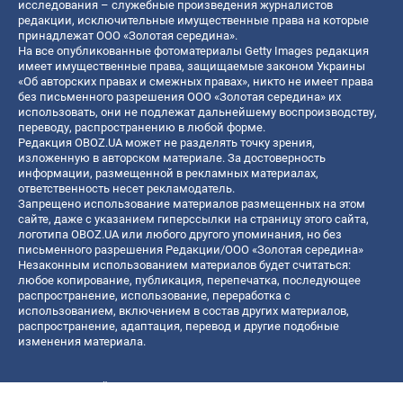
исследования – служебные произведения журналистов
редакции, исключительные имущественные права на которые
принадлежат ООО «Золотая середина».
На все опубликованные фотоматериалы Getty Images редакция
имеет имущественные права, защищаемые законом Украины
«Об авторских правах и смежных правах», никто не имеет права
без письменного разрешения ООО «Золотая середина» их
использовать, они не подлежат дальнейшему воспроизводству,
переводу, распространению в любой форме.
Редакция OBOZ.UA может не разделять точку зрения,
изложенную в авторском материале. За достоверность
информации, размещенной в рекламных материалах,
ответственность несет рекламодатель.
Запрещено использование материалов размещенных на этом
сайте, даже с указанием гиперссылки на страницу этого сайта,
логотипа OBOZ.UA или любого другого упоминания, но без
письменного разрешения Редакции/ООО «Золотая середина»
Незаконным использованием материалов будет считаться:
любое копирование, публикация, перепечатка, последующее
распространение, использование, переработка с
использованием, включением в состав других материалов,
распространение, адаптация, перевод и другие подобные
изменения материала.
Название онлайн медиа — «OBOZ.UA»
- субъект в сфере онлайн медиа;