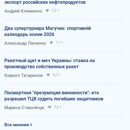
экспорт российских нефтепродуктов
Андрей Клименко
2,5 т.
Два супертурнира Магучих: спортивній
календарь осени-2026
Александр Липенко
7,1 т.
Ракетный щит и меч Украины: ставка на
производство собственных ракет
Кирилл Татаринов
3,2 т.
Посмертная "презумпция виновности": кто
разрешил ТЦК судить погибших защитников
Марина Ставнійчук
7,2 т.
Все мнения