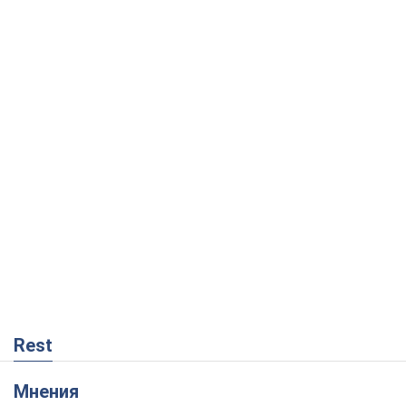
Rest
Мнения
Украинский парадокс, или Почему у
Путина ничего не получилось с
Украиной
Виталий Портников
2,6 т.
Москва выдвигает претензии Пекину:
дружба превращается в зависимость