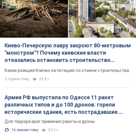
небоскреба "московского верующего"
Какая реакция Кличко на петицию по отмене строительства
3 години тому
25,8 т.
Армия РФ выпустила по Одессе 11 ракет
различных типов и до 100 дронов: горели
исторические здания, есть пострадавшие.
Фото и видео
Для террора враг применил ракеты и дроны
16 хвилин тому
53,9 т.
МИД Болгарии вызвал украинского посла из-за
инцидента с дроном: что произошло
Беседа состоится 10 августа
3 години тому
4,3 т.