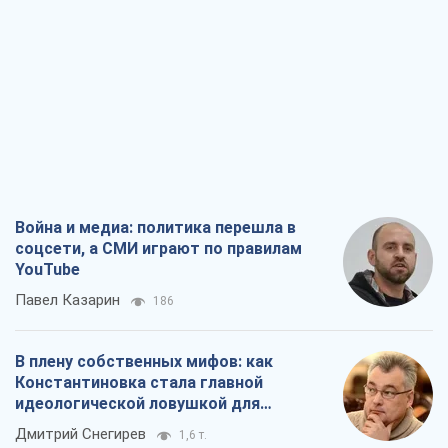
Война и медиа: политика перешла в
соцсети, а СМИ играют по правилам
YouTube
Павел Казарин
186
В плену собственных мифов: как
Константиновка стала главной
идеологической ловушкой для
российских оккупантов
Дмитрий Снегирев
1,6 т.
Рекрутинг: обновленный и, похоже,
полезный вражеский опыт, или
Диалектика требовательной трусости
Александр Кирш
1,6 т.
Ни оружия, ни людей: как Лукашенко