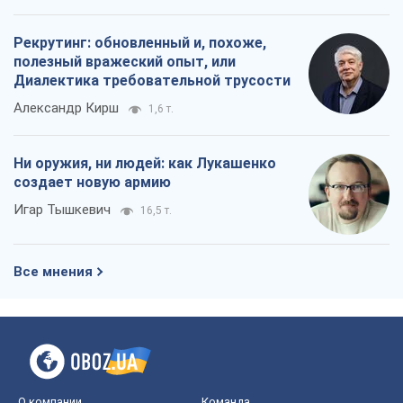
создает новую армию
Игар Тышкевич
16,5 т.
Все мнения
О компании
Команда
Правовая информация
Политика
конфиденциальности
Реклама на сайте
Документы
Редакционная политика
Журналисты OBOZ.UA на месте
событий