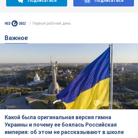
Какой была оригинальная версия гимна
Украины и почему ее боялась Российская
империя: об этом не рассказывают в школе
Государственным символом являются только первый куплет
и припев песни
5 годин тому
24,5 т.
Александру Пономареву – 53: что
известно о трех детях секс-
символа 90-х и как они выглядят