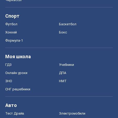
Моя школа
ГДЗ
Учебники
Онлайн уроки
ДПА
ЗНО
НМТ
СНГ решебники
Авто
Тест Драйв
Электромобили
Акции
Сервис
Food Oboz
Рецепты
Напитки
Диеты