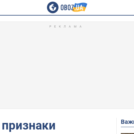
Важ
 признаки