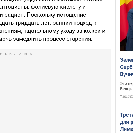
 антоцианы, фолиевую кислоту и
й рацион. Поскольку истощение
дцать-тридцать лет, ранний подход к
нениям, тщательному уходу за кожей и
мочь замедлить процесс старения.
Зеле
Серб
Вучи
Это пе
Белгр
7.08.20
Трет
для 
Лима