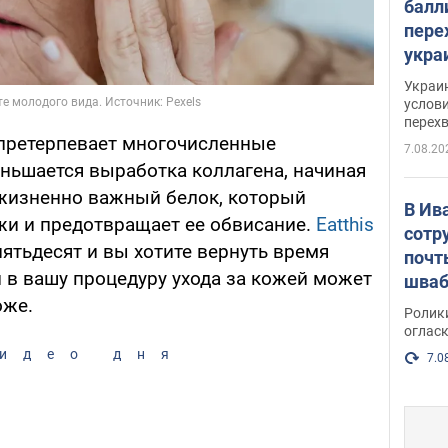
балл
пере
укра
июле
Украи
назв
услови
перех
претерпевает многочисленные
7.08.20
еньшается выработка коллагена, начиная
о жизненно важный белок, который
В Ив
жи и предотвращает ее обвисание.
Eatthis
сотр
пятьдесят и вы хотите вернуть время
почт
 в вашу процедуру ухода за кожей может
шваб
оже.
нака
Ролик
огласк
идео дня
7.0