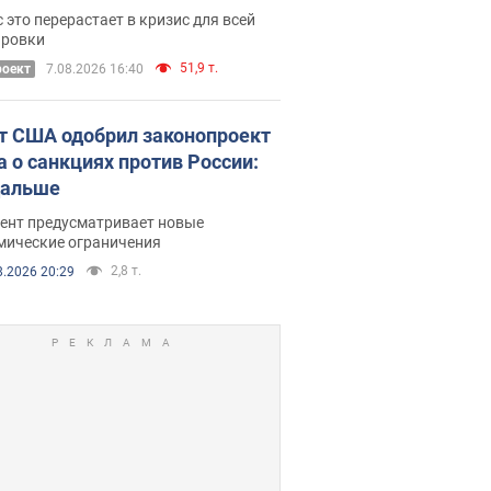
ический дискомфорт: как это
 это перерастает в кризис для всей
ось
ировки
51,9 т.
роект
7.08.2026 16:40
т США одобрил законопроект
а о санкциях против России:
дальше
ент предусматривает новые
мические ограничения
2,8 т.
8.2026 20:29