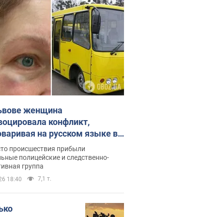
ьвове женщина
воцировала конфликт,
оваривая на русском языке в
рутке: полиция составила
сто происшествия прибыли
нистративный протокол.
ьные полицейские и следственно-
тивная группа
о
7,1 т.
26 18:40
ько