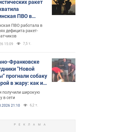
истических ракет
хватила
инская ПВО в
: в Минобороны
нская ПВО работала в
али цифру
ях дефицита ракет-
ватчиков
7,5 т.
26 15:09
ано-Франковске
удники "Новой
ы" прогнали собаку
рой в жару: как их
зали. Видео
и получили широкую
у в сети
6,2 т.
8.2026 21:10