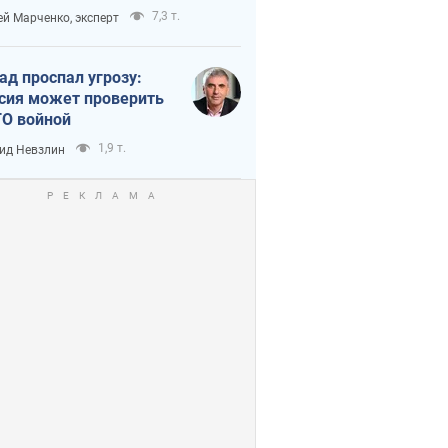
аянию из-за
7,3 т.
ей Марченко, эксперт
етного террора
ад проспал угрозу:
сия может проверить
О войной
1,9 т.
ид Невзлин