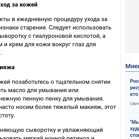
уход за кожей
кты в ежедневную процедуру ухода за
изнаки старения. Следует использовать
ыворотку с гиалуроновой кислотой, а
 и крем для кожи вокруг глаз для
.
Мн
кияжа
Рос
жей позаботьтесь о тщательном снятии
рес
ть масло для умывания или
кто
 нежную пенную пенку для умывания.
дик
Серг
часто носим более тяжелый макияж, этот
тоту.
"Мы
худ
ажняющую сыворотку и увлажняющий
сто
ьзовать мягкий ночной ретинол и