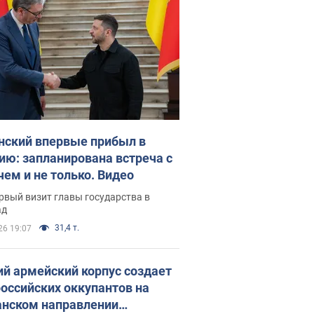
нский впервые прибыл в
ию: запланирована встреча с
чем и не только. Видео
рвый визит главы государства в
ад
31,4 т.
26 19:07
ий армейский корпус создает
российских оккупантов на
нском направлении