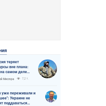
ения
сия теряет
урсы вне плана:
 на самом деле
тует темп войны
7,2 т.
ей Мисюра
 уже переживали и
шее": Украине не
ит поддаваться