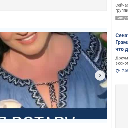
крит
Сейчас
удал
групп
Спецп
Сена
Грэм
что 
Докум
эконо
7.0