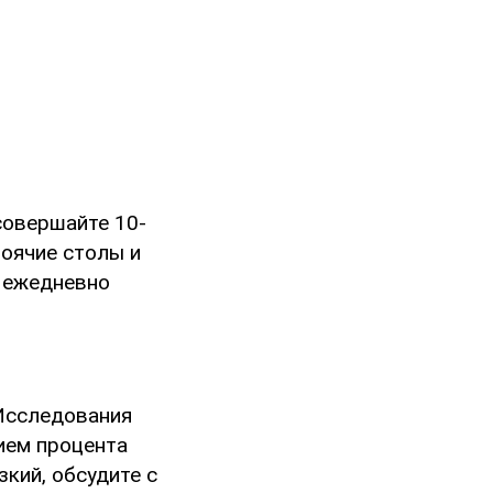
совершайте 10-
тоячие столы и
т ежедневно
 Исследования
ием процента
зкий, обсудите с