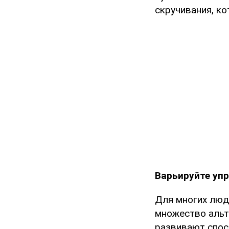
скручивания, к
Варьируйте уп
Для многих люде
множество альт
развивают спос