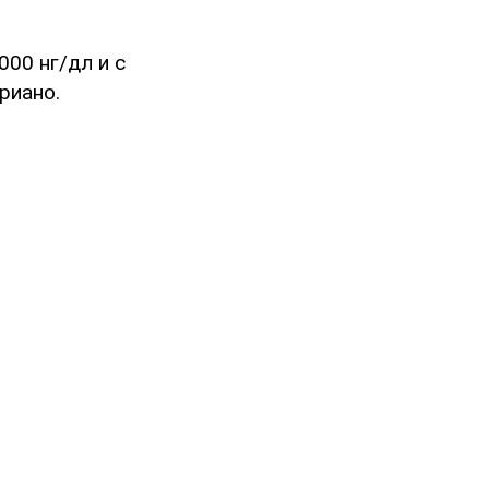
00 нг/дл и с
риано.