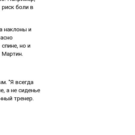
 риск боли в
а наклоны и
расно
спине, но и
 Мартин.
м. "Я всегда
, а не сиденье
чный тренер.