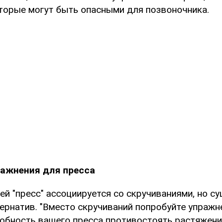
оторые могут быть опасными для позвоночника.
ражнения для пресса
й "пресс" ассоциируется со скручиваниями, но с
ернатив. "Вместо скручиваний попробуйте упражн
обность вашего пресса противостоять растяжени