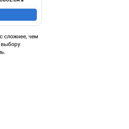
с сложнее, чем
у выбору
ь.