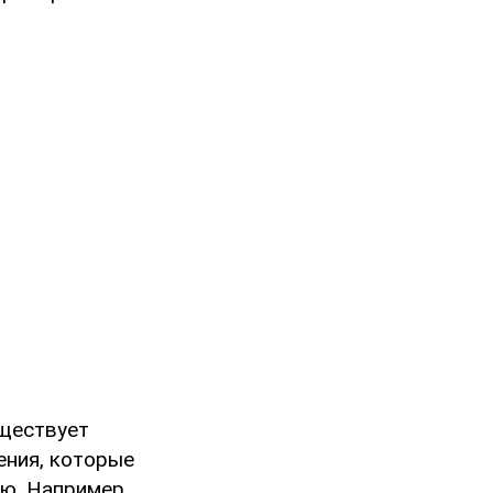
уществует
ения, которые
ю. Например,