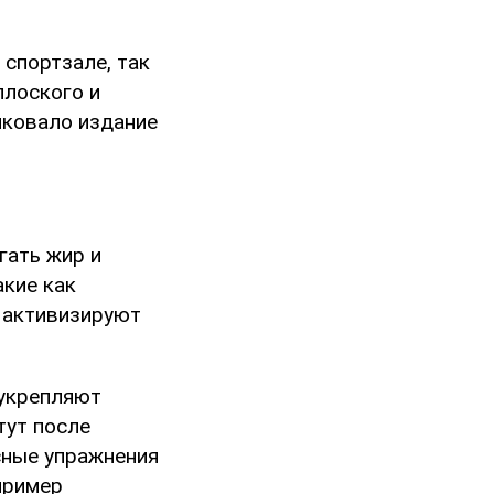
спортзале, так
плоского и
иковало издание
гать жир и
акие как
и активизируют
 укрепляют
тут после
сные упражнения
пример