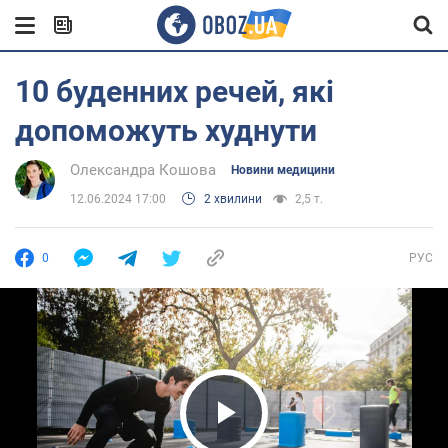
10 буденних речей, які
допоможуть худнути
Олександра Кошова
Новини медицини
12.06.2024 17:00
2 хвилини
2,5 т.
0
РУС