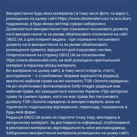
Використання будь-яких матеріалів ( в тому числі фото- та відео-),
розміщених на цьому сайті
https://www.obozrevatel.com
та всіх його
піддоменах, в будь-якому вигляді суворо заборонено.
Дозволяється використання при отриманні письмового дозволу
на їх використання та за умови обов'язкового посилання на сайт
OBOZ.UA, а для інтернет-видань - при отриманні письмового
дозволу на їх використання та за умови обов'язкового
розміщення прямого, відкритого для пошукових систем,
гіперпосилання на сторінку OBOZ.UA за посиланням
https://www.obozrevatel.com
, на якій розміщено оригінальний
матеріал в першому абзаці матеріалу.
Всі матеріали на цьому сайті, в тому числі інтерв’ю, статті,
дослідження – є службовими творами журналістів редакції,
виключні майнові права на які належать ТОВ «Золота середина».
На всі опубліковані фотоматеріали Getty Images редакція має
майнові права, які захищаються законом України «Про авторські
права та суміжні права», ніхто не має права без письмового
дозволу ТОВ «Золота середина» їх використовувати, вони не
підлягають подальшому відтворенню, перекладу, поширенню в
будь-якій формі.
Редакція OBOZ.UA може не поділяти точку зору, викладену в
авторському матеріалі. За достовірність інформації, опублікованої
в рекламних матеріалах, відповідальність несе рекламодавець.
Заборонено використання матеріалів розміщених на цьому сайті,