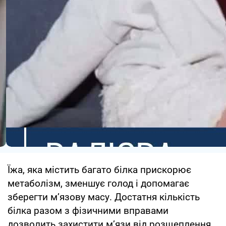
Їжа, яка містить багато білка прискорює
метаболізм, зменшує голод і допомагає
зберегти м’язову масу. Достатня кількість
білка разом з фізичними вправами
дозволить захистити м’язи від розщеплення