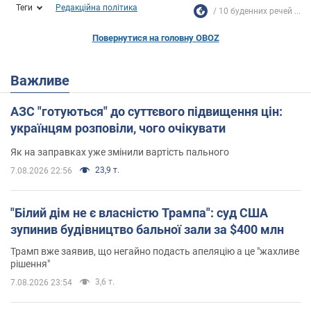
Теги
Редакційна політика
10 буденних речей ...
Повернутися на головну OBOZ
Важливе
АЗС "готуються" до суттєвого підвищення цін:
українцям розповіли, чого очікувати
Як на заправках уже змінили вартість пального
23,9 т.
7.08.2026 22:56
"Білий дім не є власністю Трампа": суд США
зупинив будівництво бальної зали за $400 млн
Трамп вже заявив, що негайно подасть апеляцію а це "жахливе
рішення"
3,6 т.
7.08.2026 23:54