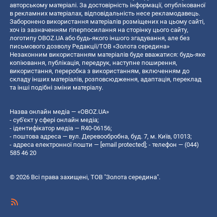
авторському матеріалі. За достовірність інформації, опублікованої
в рекламних матеріалах, відповідальність несе рекламодавець.
Заборонено використання матеріалів розміщених на цьому сайті,
хоч із зазначенням гіперпосилання на сторінку цього сайту,
логотипу OBOZ.UA або будь-якого іншого згадування, але без
письмового дозволу Редакції/ТОВ «Золота середина»
Незаконним використанням матеріалів буде вважатися: будь-яке
копiювання, публiкацiя, передрук, наступне поширення,
використання, переробка з використанням, включенням до
складу інших матеріалів, розповсюдження, адаптація, переклад
та інші подібні зміни матеріалу.
Назва онлайн медіа — «OBOZ.UA»
- суб'єкт у сфері онлайн медіа;
- ідентифікатор медіа — R40-06156;
- поштова адреса — вул. Деревообробна, буд. 7, м. Київ, 01013;
- адреса електронної пошти —
[email protected]
; - телефон — (044)
585 46 20
© 2026 Всі права захищені, ТОВ "Золота середина".