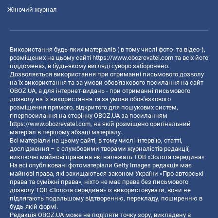
Жіночий журнал
Використання будь-яких матеріалів ( в тому числі фото- та відео-),
розміщених на цьому сайті
https://www.obozrevatel.com
та всіх його
піддоменах, в будь-якому вигляді суворо заборонено.
Дозволяється використання при отриманні письмового дозволу
на їх використання та за умови обов'язкового посилання на сайт
OBOZ.UA, а для інтернет-видань - при отриманні письмового
дозволу на їх використання та за умови обов'язкового
розміщення прямого, відкритого для пошукових систем,
гіперпосилання на сторінку OBOZ.UA за посиланням
https://www.obozrevatel.com
, на якій розміщено оригінальний
матеріал в першому абзаці матеріалу.
Всі матеріали на цьому сайті, в тому числі інтерв’ю, статті,
дослідження – є службовими творами журналістів редакції,
виключні майнові права на які належать ТОВ «Золота середина».
На всі опубліковані фотоматеріали Getty Images редакція має
майнові права, які захищаються законом України «Про авторські
права та суміжні права», ніхто не має права без письмового
дозволу ТОВ «Золота середина» їх використовувати, вони не
підлягають подальшому відтворенню, перекладу, поширенню в
будь-якій формі.
Редакція OBOZ.UA може не поділяти точку зору, викладену в