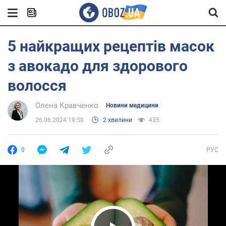
5 найкращих рецептів масок
з авокадо для здорового
волосся
Олена Кравченко
Новини медицини
26.06.2024 19:50
2 хвилини
435
0
РУС