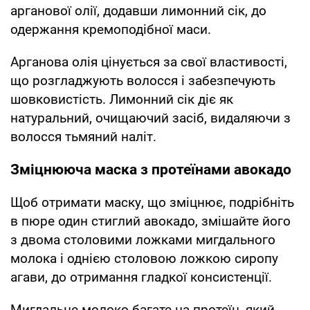
арганової олії, додавши лимонний сік, до
одержання кремоподібної маси.
Арганова олія цінується за свої властивості,
що розгладжують волосся і забезпечують
шовковистість. Лимонний сік діє як
натуральний, очищаючий засіб, видаляючи з
волосся тьмяний наліт.
Зміцнююча маска з протеїнами авокадо
Щоб отримати маску, що зміцнює, подрібніть
в пюре один стиглий авокадо, змішайте його
з двома столовими ложками мигдального
молока і однією столовою ложкою сиропу
агави, до отримання гладкої консистенції.
Мигдальне молоко багате на протеїн, який