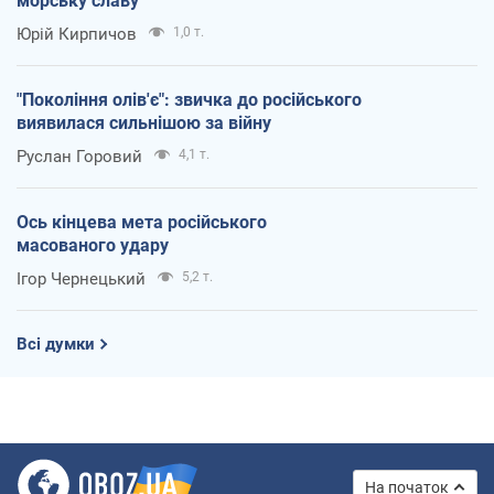
морську славу
Юрій Кирпичов
1,0 т.
"Покоління олів'є": звичка до російського
виявилася сильнішою за війну
Руслан Горовий
4,1 т.
Ось кінцева мета російського
масованого удару
Ігор Чернецький
5,2 т.
Всі думки
На початок