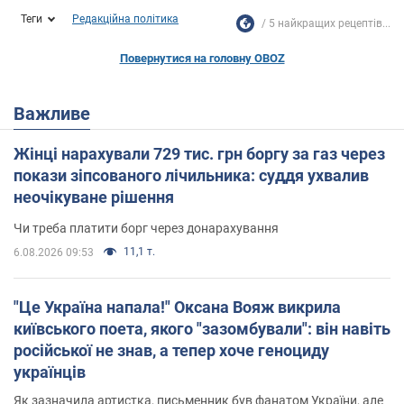
Теги
Редакційна політика
5 найкращих рецептів...
Повернутися на головну OBOZ
Важливе
Жінці нарахували 729 тис. грн боргу за газ через
покази зіпсованого лічильника: суддя ухвалив
неочікуване рішення
Чи треба платити борг через донарахування
11,1 т.
6.08.2026 09:53
"Це Україна напала!" Оксана Вояж викрила
київського поета, якого "зазомбували": він навіть
російської не знав, а тепер хоче геноциду
українців
Як зазначила артистка, письменник був фанатом України, але