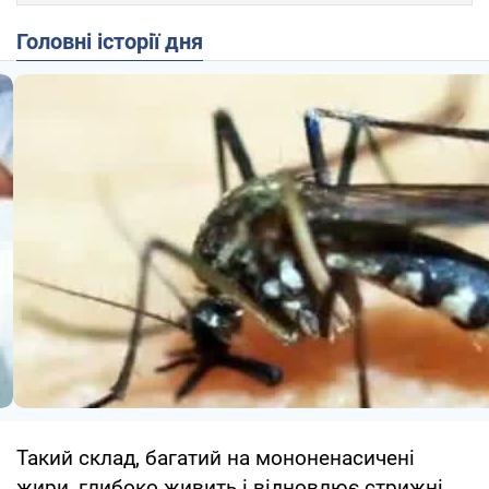
Головні історії дня
Такий склад, багатий на мононенасичені
жири, глибоко живить і відновлює стрижні