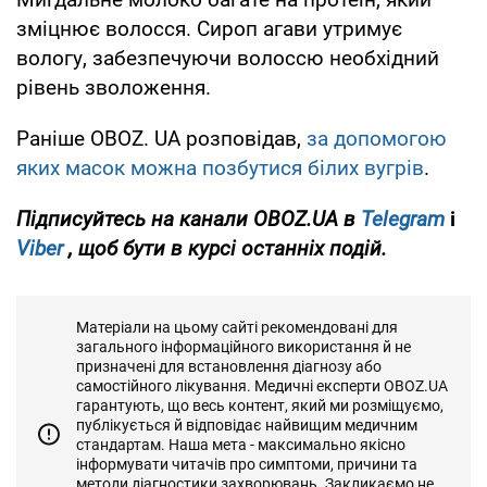
зміцнює волосся. Сироп агави утримує
вологу, забезпечуючи волоссю необхідний
рівень зволоження.
Раніше OBOZ. UA розповідав,
за допомогою
яких масок можна позбутися білих вугрів
.
Підписуйтесь на канали OBOZ.UA в
Telegram
і
Viber
, щоб бути в курсі останніх подій.
Матеріали на цьому сайті рекомендовані для
загального інформаційного використання й не
призначені для встановлення діагнозу або
самостійного лікування. Медичні експерти OBOZ.UA
гарантують, що весь контент, який ми розміщуємо,
публікується й відповідає найвищим медичним
стандартам. Наша мета - максимально якісно
інформувати читачів про симптоми, причини та
методи діагностики захворювань. Закликаємо не