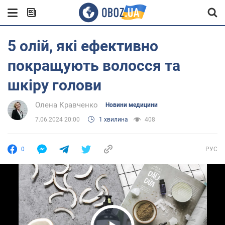
5 олій, які ефективно
покращують волосся та
шкіру голови
Олена Кравченко
Новини медицини
7.06.2024 20:00
1 хвилина
408
0
РУС