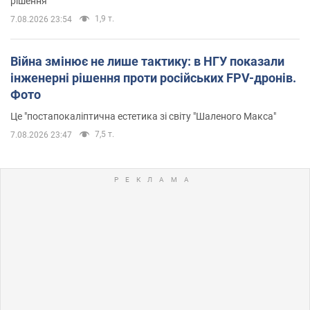
рішення"
1,9 т.
7.08.2026 23:54
Війна змінює не лише тактику: в НГУ показали
інженерні рішення проти російських FPV-дронів.
Фото
Це "постапокаліптична естетика зі світу "Шаленого Макса"
7,5 т.
7.08.2026 23:47