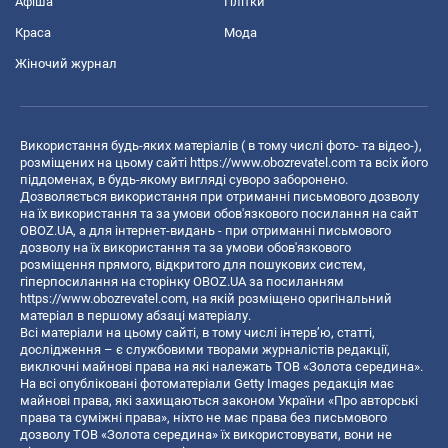
Афіша
Плітки
Краса
Мода
Жіночий журнал
Використання будь-яких матеріалів ( в тому числі фото- та відео-),
розміщених на цьому сайті
https://www.obozrevatel.com
та всіх його
піддоменах, в будь-якому вигляді суворо заборонено.
Дозволяється використання при отриманні письмового дозволу
на їх використання та за умови обов'язкового посилання на сайт
OBOZ.UA, а для інтернет-видань - при отриманні письмового
дозволу на їх використання та за умови обов'язкового
розміщення прямого, відкритого для пошукових систем,
гіперпосилання на сторінку OBOZ.UA за посиланням
https://www.obozrevatel.com
, на якій розміщено оригінальний
матеріал в першому абзаці матеріалу.
Всі матеріали на цьому сайті, в тому числі інтерв’ю, статті,
дослідження – є службовими творами журналістів редакції,
виключні майнові права на які належать ТОВ «Золота середина».
На всі опубліковані фотоматеріали Getty Images редакція має
майнові права, які захищаються законом України «Про авторські
права та суміжні права», ніхто не має права без письмового
дозволу ТОВ «Золота середина» їх використовувати, вони не