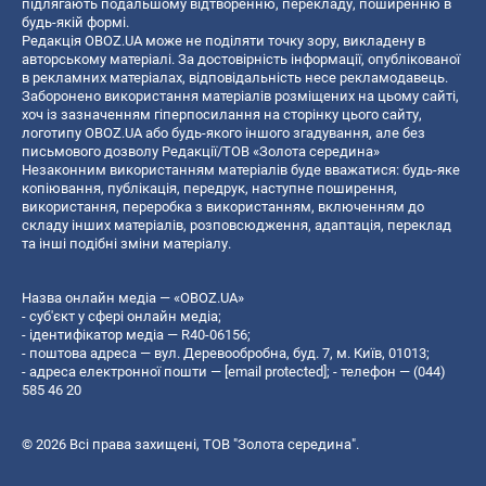
підлягають подальшому відтворенню, перекладу, поширенню в
будь-якій формі.
Редакція OBOZ.UA може не поділяти точку зору, викладену в
авторському матеріалі. За достовірність інформації, опублікованої
в рекламних матеріалах, відповідальність несе рекламодавець.
Заборонено використання матеріалів розміщених на цьому сайті,
хоч із зазначенням гіперпосилання на сторінку цього сайту,
логотипу OBOZ.UA або будь-якого іншого згадування, але без
письмового дозволу Редакції/ТОВ «Золота середина»
Незаконним використанням матеріалів буде вважатися: будь-яке
копiювання, публiкацiя, передрук, наступне поширення,
використання, переробка з використанням, включенням до
складу інших матеріалів, розповсюдження, адаптація, переклад
та інші подібні зміни матеріалу.
Назва онлайн медіа — «OBOZ.UA»
- суб'єкт у сфері онлайн медіа;
- ідентифікатор медіа — R40-06156;
- поштова адреса — вул. Деревообробна, буд. 7, м. Київ, 01013;
- адреса електронної пошти —
[email protected]
; - телефон — (044)
585 46 20
© 2026 Всі права захищені, ТОВ "Золота середина".