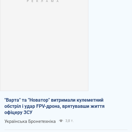
"Варта" та "Новатор" витримали кулеметний
обстріл і удар FPV-дрона, врятувавши життя
офіцеру ЗСУ
Українська Бронетехніка
3,8 т.