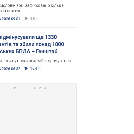
исловій зоні зафіксовано кілька
ків пожежі
3,8 т.
8.2026 09:01
відмінусували ще 1330
антів та збили понад 1800
йських БПЛА – Генштаб
ність путінської армії скорочується
16,4 т.
8.2026 06:32