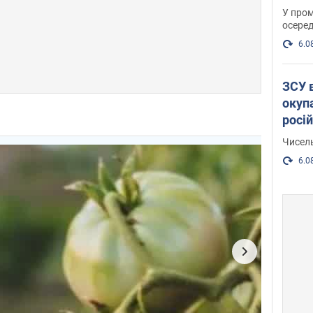
У пром
осеред
6.0
ЗСУ 
окуп
росі
Чисель
6.0