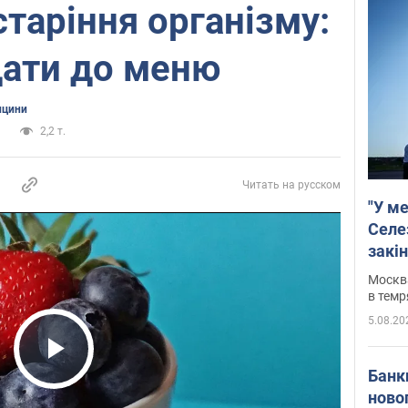
старіння організму:
дати до меню
ицини
и
2,2 т.
Читать на русском
"У ме
Селе
закін
Москва
в темр
5.08.20
Play Video
Банк
ново