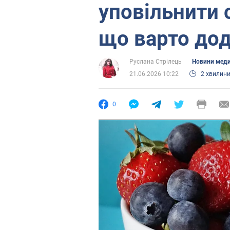
уповільнити 
що варто до
Руслана Стрілець
Новини мед
21.06.2026 10:22
2 хвилин
0