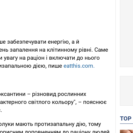
ше забезпечувати енергію, а й
нь запалення на клітинному рівні. Саме
и увагу на раціон і включати до нього
изапальною дією, пише
eatthis.com.
токсантини – різновид рослинних
арактерного світлого кольору", – пояснює
.
TO
полуки мають протизапальну дію, тому
 корисним доповненням до раціону людей