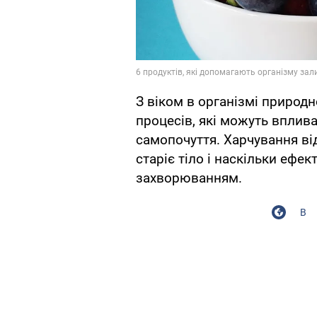
З віком в організмі природ
процесів, які можуть вплива
самопочуття. Харчування від
старіє тіло і наскільки ефе
захворюванням.
В