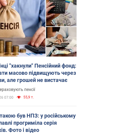
нці "хакнули" Пенсійний фонд:
ати масово підвищують через
ви, але грошей не вистачає
ераховують пенсії
55,9 т.
26 07:00
атакою був НПЗ: у російському
лавлі прогриміла серія
ів. Фото і відео