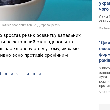
укра
чого
Яким б
обмін
5.08.20
но зростає ризик розвитку запальних
ти на загальний стан здоров’я та
"Джи
іграє ключову роль у тому, як саме
екоси
форм
ктивно воно протидіє хронічним
років
заби
У висо
альпій
ідео дня
луки –
компле
протяг
5.08.20