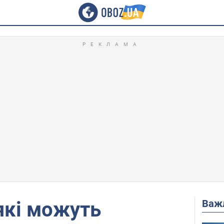
Важ
 які можуть