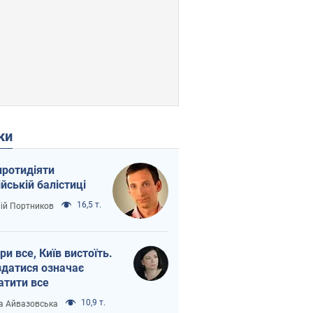
ки
протидіяти
ійській балістиці
16,5 т.
лій Портников
ри все, Київ вистоїть.
здатися означає
атити все
10,9 т.
а Айвазовська