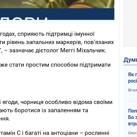
ягодах, сприяють підтримці імунної
и рівень запальних маркерів, пов’язаних
 – зазначає дієтолог Меггі Міхальчик.
Дум
оже стати простим способом підтримати
Як 
рос
Віта
 ягоди, чорниця особливо відома своїми
ають боротися із запаленням та
Поп
Бо 
ння.
втр
ітамін С і багаті на антоціани – рослинні
Ольг