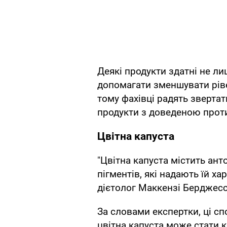
Деякі продукти здатні не ли
допомагати зменшувати ріве
тому фахівці радять звертат
продукти з доведеною прот
Цвітна капуста
"Цвітна капуста містить ан
пігментів, які надають їй х
дієтолог Маккензі Берджесс
За словами експертки, ці с
цвітна капуста може стати