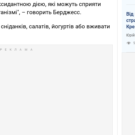
ксидантною дією, які можуть сприяти
нізмі", – говорить Берджесс.
Від
стр
ніданків, салатів, йогуртів або вживати
Кре
пас
Юрій