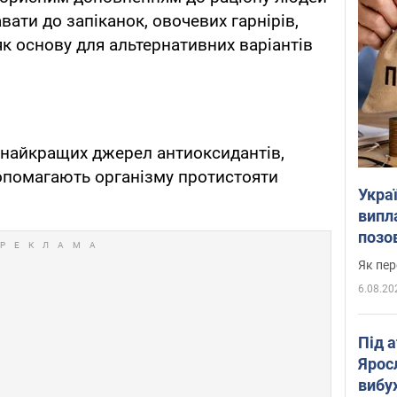
вати до запіканок, овочевих гарнірів,
як основу для альтернативних варіантів
 найкращих джерел антиоксидантів,
 допомагають організму протистояти
Украї
випл
позо
Як пер
6.08.20
Під 
Ярос
вибух