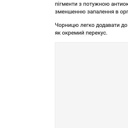
пігменти з потужною антио
зменшенню запалення в орга
Чорницю легко додавати до с
як окремий перекус.