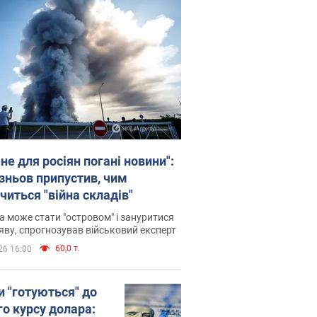
не для росіян погані новини":
зньов припустив, чим
читься "війна складів"
 може стати "островом" і зануритися
яву, спрогнозував військовий експерт
60,0 т.
26 16:00
и "готуються" до
го курсу долара: