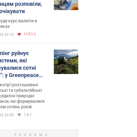
їнцям розповіли,
 очікувати
уде курс валюти в
никах
117,1 т.
26 23:12
пінг руйнує
стеми, які
увалися сотні
": у Greenpeace
ли на сполох
когір'ї розташовані
ські та субальпійські
 рідкісні природні
кси, які формувалися
ом сотень років
1,4 т.
26 23:00