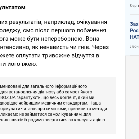
рак
Серг
зультатом
их результатів, наприклад, очікування
Зах
коледжу, смс після першого побачення
Рос
НАТ
вога може бути непереборною. Вона
нтенсивно, як ненависть чи гнів. Через
Леон
ожете сплутати тривожне відчуття в
ти його їжею.
омендовані для загального інформаційного
 для встановлення діагнозу або самостійного
OBOZ.UA гарантують, що весь контент, який ми
відповідає найвищим медичним стандартам. Наша
формувати читачів про симптоми, причини та методи
кликаємо не займатися самолікуванням, для
ення шляхів їх радимо звертатися за консультацією