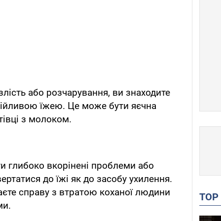
злість або розчарування, ви знаходите
окійливою їжею. Це може бути яєчна
івці з молоком.
ти глибоко вкорінені проблеми або
вертатися до їжі як до засобу ухилення.
аєте справу з втратою коханої людини
TO
ми.