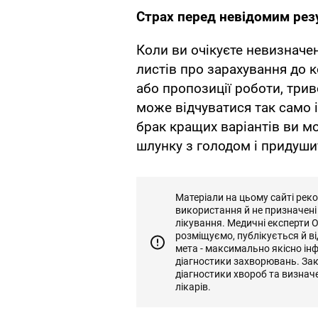
Страх перед невідомим ре
Коли ви очікуєте невизначен
листів про зарахування до 
або пропозиції роботи, три
може відчуватися так само і
брак кращих варіантів ви м
шлунку з голодом і придуши
Матеріали на цьому сайті рек
використання й не призначені
лікування. Медичні експерти 
розміщуємо, публікується й 
мета - максимально якісно ін
діагностики захворювань. За
діагностики хвороб та визнач
лікарів.