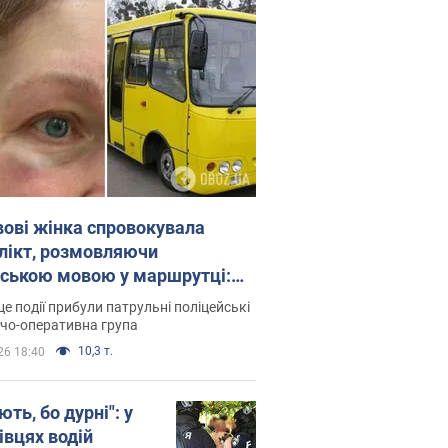
вові жінка спровокувала
лікт, розмовляючи
йською мовою у маршрутці:
ція склала адмінпротокол.
це події прибули патрульні поліцейські
о
дчо-оперативна група
10,3 т.
26 18:40
ть, бо дурні": у
івцях водій