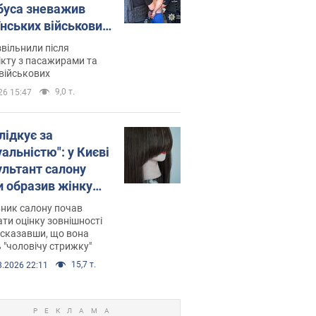
буса зневажив
їнських військових
латився. Відео
звільнили після
кту з пасажирами та
військових
9,0 т.
26 15:47
лідкує за
альністю": у Києві
ультант салону
и образив жінку
 хімієтерапії,
ник салону почав
орівся скандал.
ти оцінку зовнішності
 сказавши, що вона
 "чоловічу стрижку"
15,7 т.
8.2026 22:11