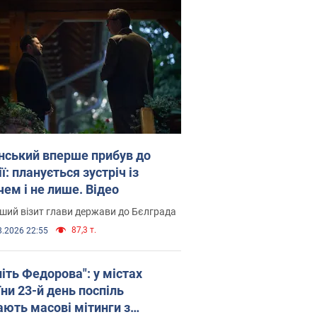
нський вперше прибув до
ї: планується зустріч із
чем і не лише. Відео
ший візит глави держави до Бєлграда
87,3 т.
8.2026 22:55
іть Федорова": у містах
ни 23-й день поспіль
ають масові мітинги з