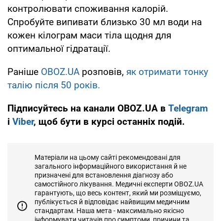
контролювати споживання калорій.
Спробуйте випивати близько 30 мл води на
кожен кілограм маси тіла щодня для
оптимальної гідратації.
Раніше
OBOZ.UA
розповів,
як отримати тонку
талію після 50 років.
Підписуйтесь на канали OBOZ.UA в
Telegram
і
Viber
, щоб бути в курсі останніх подій.
Матеріали на цьому сайті рекомендовані для
загального інформаційного використання й не
призначені для встановлення діагнозу або
самостійного лікування. Медичні експерти OBOZ.UA
гарантують, що весь контент, який ми розміщуємо,
публікується й відповідає найвищим медичним
стандартам. Наша мета - максимально якісно
інформувати читачів про симптоми, причини та