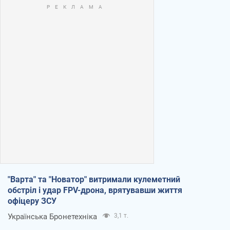
"Варта" та "Новатор" витримали кулеметний
обстріл і удар FPV-дрона, врятувавши життя
офіцеру ЗСУ
Українська Бронетехніка
3,1 т.