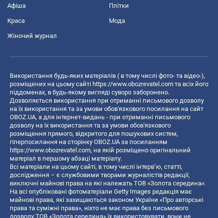
Афіша
Плітки
Краса
Мода
Жіночий журнал
Використання будь-яких матеріалів ( в тому числі фото- та відео-),
розміщених на цьому сайті
https://www.obozrevatel.com
та всіх його
піддоменах, в будь-якому вигляді суворо заборонено.
Дозволяється використання при отриманні письмового дозволу
на їх використання та за умови обов'язкового посилання на сайт
OBOZ.UA, а для інтернет-видань - при отриманні письмового
дозволу на їх використання та за умови обов'язкового
розміщення прямого, відкритого для пошукових систем,
гіперпосилання на сторінку OBOZ.UA за посиланням
https://www.obozrevatel.com
, на якій розміщено оригінальний
матеріал в першому абзаці матеріалу.
Всі матеріали на цьому сайті, в тому числі інтерв’ю, статті,
дослідження – є службовими творами журналістів редакції,
виключні майнові права на які належать ТОВ «Золота середина».
На всі опубліковані фотоматеріали Getty Images редакція має
майнові права, які захищаються законом України «Про авторські
права та суміжні права», ніхто не має права без письмового
дозволу ТОВ «Золота середина» їх використовувати, вони не