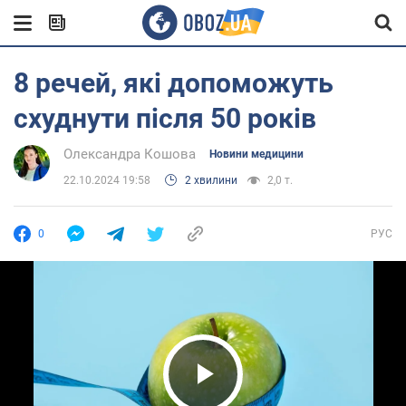
8 речей, які допоможуть
схуднути після 50 років
Олександра Кошова
Новини медицини
22.10.2024 19:58
2 хвилини
2,0 т.
0
РУС