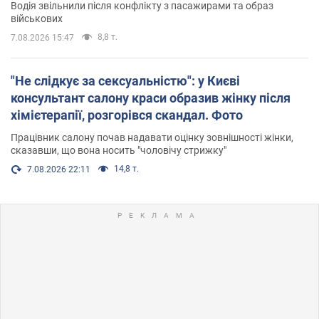
Водія звільнили після конфлікту з пасажирами та образ
військових
8,8 т.
7.08.2026 15:47
"Не слідкує за сексуальністю": у Києві
консультант салону краси образив жінку після
хімієтерапії, розгорівся скандал. Фото
Працівник салону почав надавати оцінку зовнішності жінки,
сказавши, що вона носить "чоловічу стрижку"
14,8 т.
7.08.2026 22:11