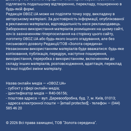
підлягають подальшому відтворенню, перекладу, поширенню в
будь-якій формі.
Редакція OBOZ.UA може не поділяти точку зору, викладену в
авторському матеріалі. За достовірність інформації, опублікованої
в рекламних матеріалах, відповідальність несе рекламодавець.
Заборонено використання матеріалів розміщених на цьому сайті,
хоч із зазначенням гіперпосилання на сторінку цього сайту,
логотипу OBOZ.UA або будь-якого іншого згадування, але без
письмового дозволу Редакції/ТОВ «Золота середина»
Незаконним використанням матеріалів буде вважатися: будь-яке
копiювання, публiкацiя, передрук, наступне поширення,
використання, переробка з використанням, включенням до
складу інших матеріалів, розповсюдження, адаптація, переклад
та інші подібні зміни матеріалу.
Назва онлайн медіа — «OBOZ.UA»
- суб'єкт у сфері онлайн медіа;
- ідентифікатор медіа — R40-06156;
- поштова адреса — вул. Деревообробна, буд. 7, м. Київ, 01013;
- адреса електронної пошти —
[email protected]
; - телефон — (044)
585 46 20
© 2026 Всі права захищені, ТОВ "Золота середина".