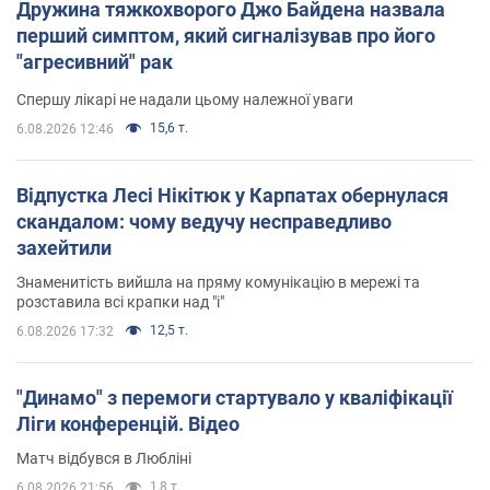
Дружина тяжкохворого Джо Байдена назвала
перший симптом, який сигналізував про його
"агресивний" рак
Спершу лікарі не надали цьому належної уваги
15,6 т.
6.08.2026 12:46
Відпустка Лесі Нікітюк у Карпатах обернулася
скандалом: чому ведучу несправедливо
захейтили
Знаменитість вийшла на пряму комунікацію в мережі та
розставила всі крапки над "і"
12,5 т.
6.08.2026 17:32
"Динамо" з перемоги стартувало у кваліфікації
Ліги конференцій. Відео
Матч відбувся в Любліні
1,8 т.
6.08.2026 21:56