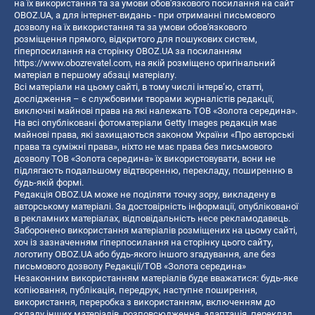
на їх використання та за умови обов'язкового посилання на сайт
OBOZ.UA, а для інтернет-видань - при отриманні письмового
дозволу на їх використання та за умови обов'язкового
розміщення прямого, відкритого для пошукових систем,
гіперпосилання на сторінку OBOZ.UA за посиланням
https://www.obozrevatel.com
, на якій розміщено оригінальний
матеріал в першому абзаці матеріалу.
Всі матеріали на цьому сайті, в тому числі інтерв’ю, статті,
дослідження – є службовими творами журналістів редакції,
виключні майнові права на які належать ТОВ «Золота середина».
На всі опубліковані фотоматеріали Getty Images редакція має
майнові права, які захищаються законом України «Про авторські
права та суміжні права», ніхто не має права без письмового
дозволу ТОВ «Золота середина» їх використовувати, вони не
підлягають подальшому відтворенню, перекладу, поширенню в
будь-якій формі.
Редакція OBOZ.UA може не поділяти точку зору, викладену в
авторському матеріалі. За достовірність інформації, опублікованої
в рекламних матеріалах, відповідальність несе рекламодавець.
Заборонено використання матеріалів розміщених на цьому сайті,
хоч із зазначенням гіперпосилання на сторінку цього сайту,
логотипу OBOZ.UA або будь-якого іншого згадування, але без
письмового дозволу Редакції/ТОВ «Золота середина»
Незаконним використанням матеріалів буде вважатися: будь-яке
копiювання, публiкацiя, передрук, наступне поширення,
використання, переробка з використанням, включенням до
складу інших матеріалів, розповсюдження, адаптація, переклад