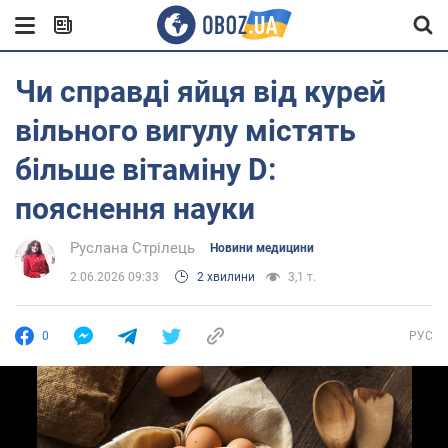
Чи справді яйця від курей
вільного вигулу містять
більше вітаміну D:
пояснення науки
Руслана Стрілець
Новини медицини
2.06.2026 09:33
2 хвилини
3,1 т.
0
РУС