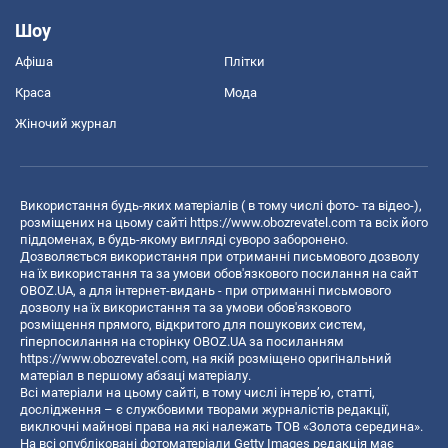
Шоу
Афіша
Плітки
Краса
Мода
Жіночий журнал
Використання будь-яких матеріалів ( в тому числі фото- та відео-),
розміщених на цьому сайті
https://www.obozrevatel.com
та всіх його
піддоменах, в будь-якому вигляді суворо заборонено.
Дозволяється використання при отриманні письмового дозволу
на їх використання та за умови обов'язкового посилання на сайт
OBOZ.UA, а для інтернет-видань - при отриманні письмового
дозволу на їх використання та за умови обов'язкового
розміщення прямого, відкритого для пошукових систем,
гіперпосилання на сторінку OBOZ.UA за посиланням
https://www.obozrevatel.com
, на якій розміщено оригінальний
матеріал в першому абзаці матеріалу.
Всі матеріали на цьому сайті, в тому числі інтерв’ю, статті,
дослідження – є службовими творами журналістів редакції,
виключні майнові права на які належать ТОВ «Золота середина».
На всі опубліковані фотоматеріали Getty Images редакція має