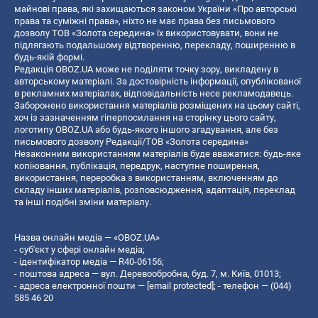
майнові права, які захищаються законом України «Про авторські
права та суміжні права», ніхто не має права без письмового
дозволу ТОВ «Золота середина» їх використовувати, вони не
підлягають подальшому відтворенню, перекладу, поширенню в
будь-якій формі.
Редакція OBOZ.UA може не поділяти точку зору, викладену в
авторському матеріалі. За достовірність інформації, опублікованої
в рекламних матеріалах, відповідальність несе рекламодавець.
Заборонено використання матеріалів розміщених на цьому сайті,
хоч із зазначенням гіперпосилання на сторінку цього сайту,
логотипу OBOZ.UA або будь-якого іншого згадування, але без
письмового дозволу Редакції/ТОВ «Золота середина»
Незаконним використанням матеріалів буде вважатися: будь-яке
копiювання, публiкацiя, передрук, наступне поширення,
використання, переробка з використанням, включенням до
складу інших матеріалів, розповсюдження, адаптація, переклад
та інші подібні зміни матеріалу.
Назва онлайн медіа — «OBOZ.UA»
- суб'єкт у сфері онлайн медіа;
- ідентифікатор медіа — R40-06156;
- поштова адреса — вул. Деревообробна, буд. 7, м. Київ, 01013;
- адреса електронної пошти —
[email protected]
; - телефон — (044)
585 46 20