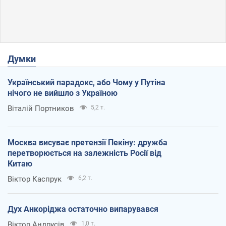
Думки
Український парадокс, або Чому у Путіна
нічого не вийшло з Україною
Віталій Портников
5,2 т.
Москва висуває претензії Пекіну: дружба
перетворюється на залежність Росії від
Китаю
Віктор Каспрук
6,2 т.
Дух Анкоріджа остаточно випарувався
Віктор Андрусів
1,0 т.