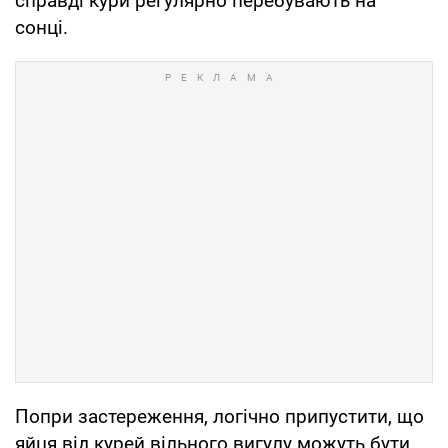
справді кури регулярно перебувають на
сонці.
Попри застереження, логічно припустити, що
яйця від курей вільного вигулу можуть бути