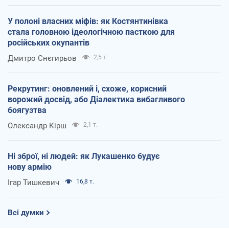
У полоні власних міфів: як Костянтинівка
стала головною ідеологічною пасткою для
російських окупантів
Дмитро Снєгирьов
2,5 т.
Рекрутинг: оновлений і, схоже, корисний
ворожий досвід, або Діалектика вибагливого
боягузтва
Олександр Кірш
2,1 т.
Ні зброї, ні людей: як Лукашенко будує
нову армію
Ігар Тишкевич
16,8 т.
Всі думки