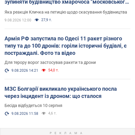
зупиняти будівництво хмарочоса "московського
вірянина"
Яка реакція Кличка на петицію щодо скасування будівництва
27,9 т.
9.08.2026 12:00
Армія РФ запустила по Одесі 11 ракет різного
типу та до 100 дронів: горіли історичні будівлі, є
постраждалі. Фото та відео
Для терору ворог застосував ракети та дрони
54,0 т.
9.08.2026 14:21
МЗС Болгарії викликало українського посла
через інцидент із дроном: що сталося
Бесіда відбудеться 10 серпня
4,6 т.
9.08.2026 11:58