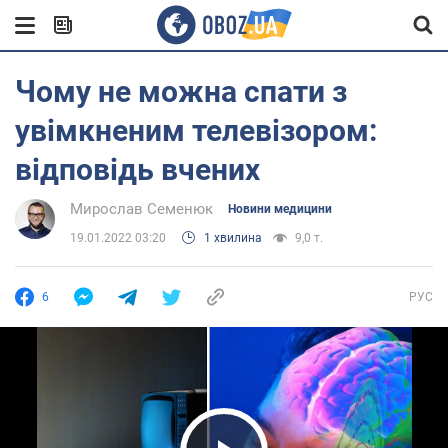
Чому не можна спати з
увімкненим телевізором:
відповідь вчених
Мирослав Семенюк
Новини медицини
19.01.2022 03:20
1 хвилина
9,0 т.
6
РУС