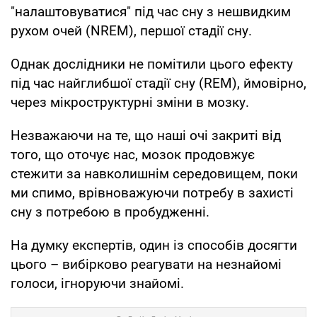
"налаштовуватися" під час сну з нешвидким
рухом очей (NREM), першої стадії сну.
Однак дослідники не помітили цього ефекту
під час найглибшої стадії сну (REM), ймовірно,
через мікроструктурні зміни в мозку.
Незважаючи на те, що наші очі закриті від
того, що оточує нас, мозок продовжує
стежити за навколишнім середовищем, поки
ми спимо, врівноважуючи потребу в захисті
сну з потребою в пробудженні.
На думку експертів, один із способів досягти
цього – вибірково реагувати на незнайомі
голоси, ігноруючи знайомі.