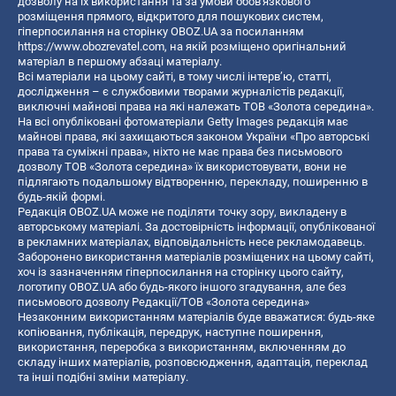
дозволу на їх використання та за умови обов'язкового
розміщення прямого, відкритого для пошукових систем,
гіперпосилання на сторінку OBOZ.UA за посиланням
https://www.obozrevatel.com
, на якій розміщено оригінальний
матеріал в першому абзаці матеріалу.
Всі матеріали на цьому сайті, в тому числі інтерв’ю, статті,
дослідження – є службовими творами журналістів редакції,
виключні майнові права на які належать ТОВ «Золота середина».
На всі опубліковані фотоматеріали Getty Images редакція має
майнові права, які захищаються законом України «Про авторські
права та суміжні права», ніхто не має права без письмового
дозволу ТОВ «Золота середина» їх використовувати, вони не
підлягають подальшому відтворенню, перекладу, поширенню в
будь-якій формі.
Редакція OBOZ.UA може не поділяти точку зору, викладену в
авторському матеріалі. За достовірність інформації, опублікованої
в рекламних матеріалах, відповідальність несе рекламодавець.
Заборонено використання матеріалів розміщених на цьому сайті,
хоч із зазначенням гіперпосилання на сторінку цього сайту,
логотипу OBOZ.UA або будь-якого іншого згадування, але без
письмового дозволу Редакції/ТОВ «Золота середина»
Незаконним використанням матеріалів буде вважатися: будь-яке
копiювання, публiкацiя, передрук, наступне поширення,
використання, переробка з використанням, включенням до
складу інших матеріалів, розповсюдження, адаптація, переклад
та інші подібні зміни матеріалу.