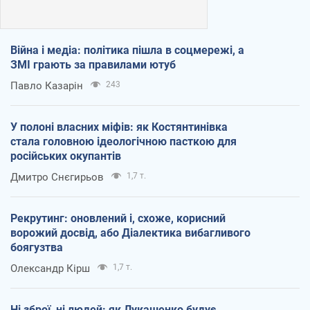
Війна і медіа: політика пішла в соцмережі, а
ЗМІ грають за правилами ютуб
Павло Казарін
243
У полоні власних міфів: як Костянтинівка
стала головною ідеологічною пасткою для
російських окупантів
Дмитро Снєгирьов
1,7 т.
Рекрутинг: оновлений і, схоже, корисний
ворожий досвід, або Діалектика вибагливого
боягузтва
Олександр Кірш
1,7 т.
Ні зброї, ні людей: як Лукашенко будує