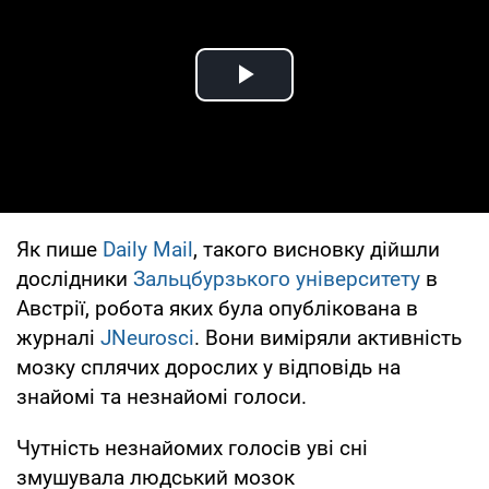
Play Video
Як пише
Daily Mail
, такого висновку дійшли
дослідники
Зальцбурзького університету
в
Австрії, робота яких була опублікована в
журналі
JNeurosci
. Вони виміряли активність
мозку сплячих дорослих у відповідь на
знайомі та незнайомі голоси.
Чутність незнайомих голосів уві сні
змушувала людський мозок