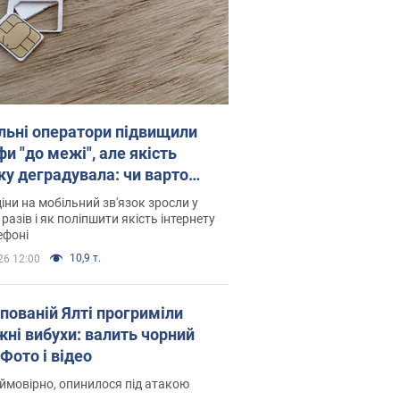
льні оператори підвищили
и "до межі", але якість
ку деградувала: чи варто
житись на ціни
іни на мобільний зв'язок зросли у
 разів і як поліпшити якість інтернету
ефоні
10,9 т.
26 12:00
упованій Ялті прогриміли
жні вибухи: валить чорний
Фото і відео
 ймовірно, опинилося під атакою