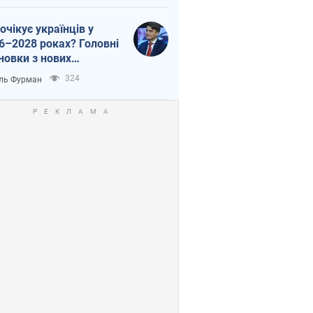
очікує українців у
6–2028 роках? Головні
новки з нових
гнозів від НБУ
324
ль Фурман