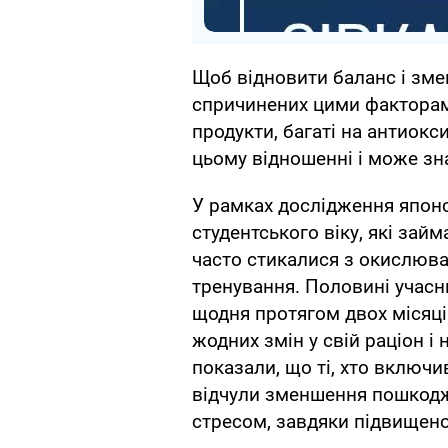
Щоб відновити баланс і змен
спричинених цими факторам
продукти, багаті на антиокс
цьому відношенні і може зн
У рамках дослідження японсь
студентського віку, які займ
часто стикалися з окислюва
тренування. Половині учасн
щодня протягом двох місяці
жодних змін у свій раціон і
показали, що ті, хто включи
відчули зменшення пошкод
стресом, завдяки підвищено