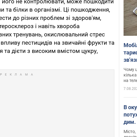
 його не контролювати, може пошкодити
 та білки в організмі. Ці пошкодження,
сти до різних проблем зі здоров'ям,
 атеросклероз і навіть хвороба
вних тренувань, окислювальний стрес
впливу пестицидів на звичайні фрукти та
Мобі
я та дієти з високим вмістом цукру,
тариф
зв'яз
скар
Чому ц
кілька
на тел
7.08.20
В ок
поту
дим. 
Місто,
дронів