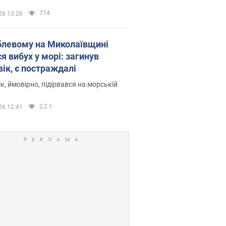
774
26 13:26
блевому на Миколаївщині
я вибух у морі: загинув
вік, є постраждалі
к, ймовірно, підірвався на морській
2,2 т.
26 12:41