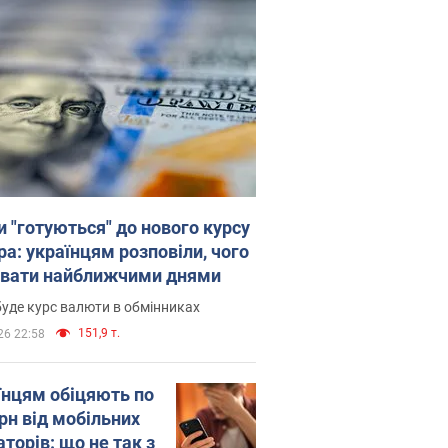
и "готуються" до нового курсу
ра: українцям розповіли, чого
увати найближчими днями
уде курс валюти в обмінниках
151,9 т.
26 22:58
їнцям обіцяють по
рн від мобільних
торів: що не так з