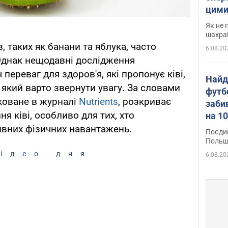
цими
Як не 
шахра
, таких як банани та яблука, часто
6.08.20
Однак нещодавні дослідження
переваг для здоров'я, які пропонує ківі,
Найд
 який варто звернути увагу. За словами
футб
іковане в журналі
Nutrients
, розкриває
заби
 ківі, особливо для тих, хто
на 10
Віде
ивних фізичних навантажень.
Поєдин
Польщ
ідео дня
6.08.20