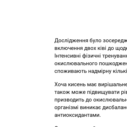
Дослідження було зосереджен
включення двох ківі до щод
Інтенсивні фізичні тренува
окислювального пошкодженн
споживають надмірну кількі
Хоча кисень має вирішальне
також може підвищувати рів
призводить до окислювально
організмі виникає дисбалан
антиоксидантами.