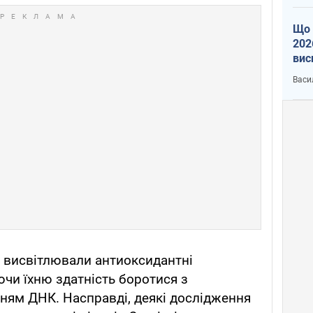
Що 
202
вис
про
Васи
 висвітлювали антиоксидантні
ючи їхню здатність боротися з
ям ДНК. Насправді, деякі дослідження