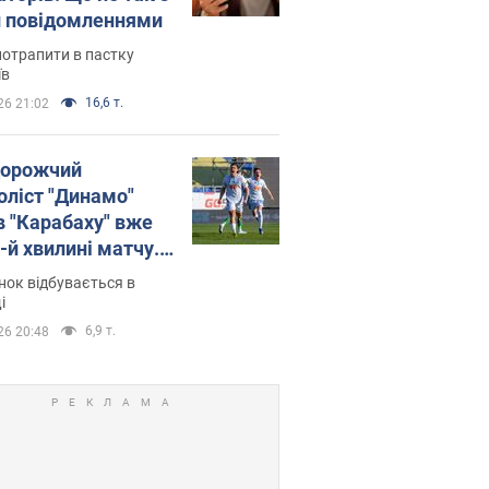
 повідомленнями
потрапити в пастку
їв
16,6 т.
26 21:02
орожчий
оліст "Динамо"
в "Карабаху" вже
-й хвилині матчу.
о
ок відбувається в
і
6,9 т.
26 20:48