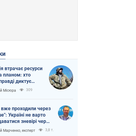
ки
ія втрачає ресурси
а планом: хто
правді диктує
п війни
309
ій Місюра
 вже проходили через
ше": Україні не варто
даватися зневірі через
етний терор
3,8 т.
ій Марченко, експерт