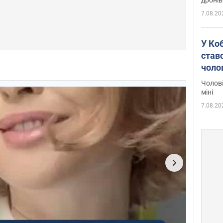
7.08.20
У Ко
ставс
чоло
Чолові
міні
7.08.20