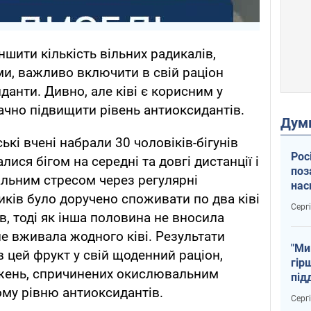
шити кількість вільних радикалів,
и, важливо включити в свій раціон
иданти. Дивно, але ківі є корисним у
ачно підвищити рівень антиоксидантів.
Дум
кі вчені набрали 30 чоловіків-бігунів
Рос
алися бігом на середні та довгі дистанції і
поз
льним стресом через регулярні
нас
иків було доручено споживати по два ківі
тем
Серг
в, тоді як інша половина не вносила
 не вживала жодного ківі. Результати
"Ми
в цей фрукт у свій щоденний раціон,
гір
жень, спричинених окислювальним
під
му рівню антиоксидантів.
рак
Серг