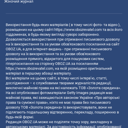
Жіночий журнал
Використання будь-яких матеріалів ( в тому числі фото- та відео-),
розміщених на цьому сайті
https://www.obozrevatel.com
та всіх його
піддоменах, в будь-якому вигляді суворо заборонено.
Дозволяється використання при отриманні письмового дозволу
на їх використання та за умови обов'язкового посилання на сайт
OBOZ.UA, а для інтернет-видань - при отриманні письмового
дозволу на їх використання та за умови обов'язкового
розміщення прямого, відкритого для пошукових систем,
гіперпосилання на сторінку OBOZ.UA за посиланням
https://www.obozrevatel.com
, на якій розміщено оригінальний
матеріал в першому абзаці матеріалу.
Всі матеріали на цьому сайті, в тому числі інтерв’ю, статті,
дослідження – є службовими творами журналістів редакції,
виключні майнові права на які належать ТОВ «Золота середина».
На всі опубліковані фотоматеріали Getty Images редакція має
майнові права, які захищаються законом України «Про авторські
права та суміжні права», ніхто не має права без письмового
дозволу ТОВ «Золота середина» їх використовувати, вони не
підлягають подальшому відтворенню, перекладу, поширенню в
будь-якій формі.
Редакція OBOZ.UA може не поділяти точку зору, викладену в
авторському матеріалі. За достовірність інформації, опублікованої