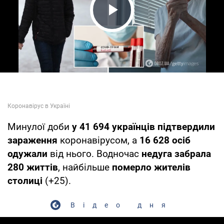
Play Video
Минулої доби
у 41 694 українців підтвердили
зараження
коронавірусом, а
16 628 осіб
одужали
від нього. Водночас
недуга забрала
280 життів
, найбільше
померло жителів
столиці
(+25).
Відео дня