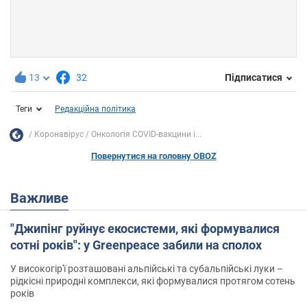
13
32
Підписатися
Теги
Редакційна політика
Коронавірус
Онкологія COVID-вакцини і...
Повернутися на головну OBOZ
Важливе
"Джипінг руйнує екосистеми, які формувалися
сотні років": у Greenpeace забили на сполох
У високогір'ї розташовані альпійські та субальпійські луки –
рідкісні природні комплекси, які формувалися протягом сотень
років