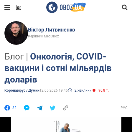
Віктор Литвиненко
Керівник MedOboz
Блог |
Онкологія, COVID-
вакцини і сотні мільярдів
доларів
Коронавірус / Думки
12.05.2026 19:45
2 хвилини
90,8 т.
32
РУС