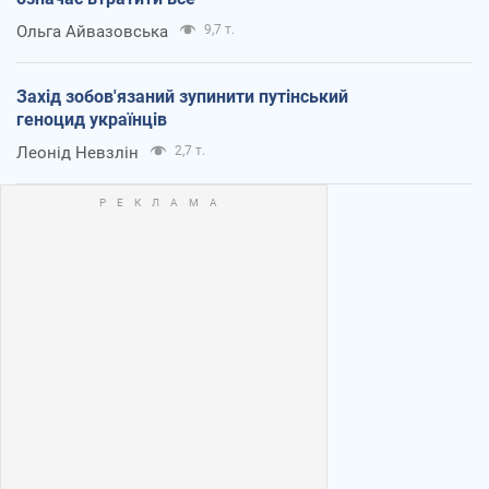
Ольга Айвазовська
9,7 т.
Захід зобов'язаний зупинити путінський
геноцид українців
Леонід Невзлін
2,7 т.