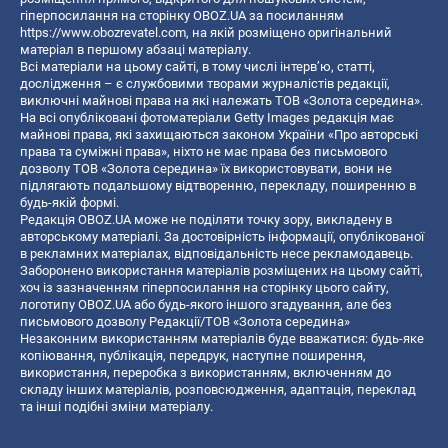
гіперпосилання на сторінку OBOZ.UA за посиланням
https://www.obozrevatel.com
, на якій розміщено оригінальний
матеріал в першому абзаці матеріалу.
Всі матеріали на цьому сайті, в тому числі інтерв’ю, статті,
дослідження – є службовими творами журналістів редакції,
виключні майнові права на які належать ТОВ «Золота середина».
На всі опубліковані фотоматеріали Getty Images редакція має
майнові права, які захищаються законом України «Про авторські
права та суміжні права», ніхто не має права без письмового
дозволу ТОВ «Золота середина» їх використовувати, вони не
підлягають подальшому відтворенню, перекладу, поширенню в
будь-якій формі.
Редакція OBOZ.UA може не поділяти точку зору, викладену в
авторському матеріалі. За достовірність інформації, опублікованої
в рекламних матеріалах, відповідальність несе рекламодавець.
Заборонено використання матеріалів розміщених на цьому сайті,
хоч із зазначенням гіперпосилання на сторінку цього сайту,
логотипу OBOZ.UA або будь-якого іншого згадування, але без
письмового дозволу Редакції/ТОВ «Золота середина»
Незаконним використанням матеріалів буде вважатися: будь-яке
копiювання, публiкацiя, передрук, наступне поширення,
використання, переробка з використанням, включенням до
складу інших матеріалів, розповсюдження, адаптація, переклад
та інші подібні зміни матеріалу.