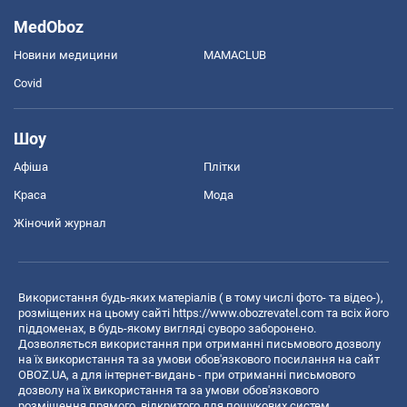
MedOboz
Новини медицини
MAMACLUB
Covid
Шоу
Афіша
Плітки
Краса
Мода
Жіночий журнал
Використання будь-яких матеріалів ( в тому числі фото- та відео-),
розміщених на цьому сайті
https://www.obozrevatel.com
та всіх його
піддоменах, в будь-якому вигляді суворо заборонено.
Дозволяється використання при отриманні письмового дозволу
на їх використання та за умови обов'язкового посилання на сайт
OBOZ.UA, а для інтернет-видань - при отриманні письмового
дозволу на їх використання та за умови обов'язкового
розміщення прямого, відкритого для пошукових систем,