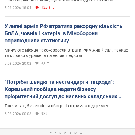
125,8 т.
5.08.2026 18:04
У липні армія РФ втратила рекордну кількість
БпЛА, човнів і катерів: в Міноборони
оприлюднили статистику
Минулого місяця також зросли втрати РФ у живій силі, танках
та кількість уражень на великій відстані
4,6 т.
5.08.2026 20:02
"Потрібні швидкі та нестандартні підходи":
Корецький пообіцяв надати бізнесу
пріоритетний доступ до наявних складських
приміщень
Так чи так, бізнес після обстрілів отримає підтримку
939
6.08.2026 00:08