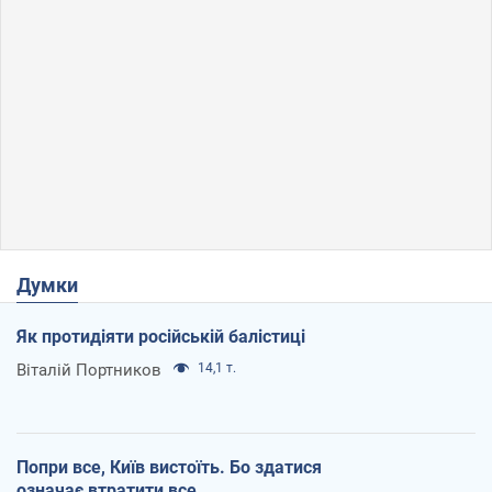
Думки
Як протидіяти російській балістиці
Віталій Портников
14,1 т.
Попри все, Київ вистоїть. Бо здатися
означає втратити все