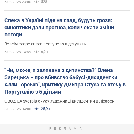
528
5.08.2026 23:00
Спека в Україні піде на спад, будуть грози:
синоптики дали прогноз, коли чекати зміни
погоди
Зовсім скоро спека поступово відступить
6,0 т.
5.08.2026 14:59
"Чи, може, я залякана з дитинства?" Олена
Зарецька – про вбивство бабусі-дисидентки
Алли Горської, критику Дмитра Стуса та втечу в
Португалію з 5 дітьми
OBOZ.UA зустрів онуку художниці-дисидентки в Лісабоні
25,9 т.
5.08.2026 04:00