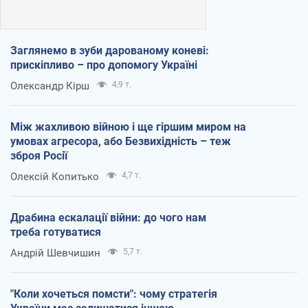
Заглянемо в зуби дарованому коневі:
прискіпливо – про допомогу Україні
Олександр Кірш
4,9 т.
Між жахливою війною і ще гіршим миром на
умовах агресора, або Безвихідність – теж
зброя Росії
Олексій Копитько
4,7 т.
Драбина ескалації війни: до чого нам
треба готуватися
Андрій Шевчишин
5,7 т.
"Коли хочеться помсти": чому стратегія