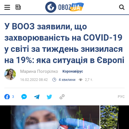
У ВООЗ заявили, що
захворюваність на COVID-19
у світі за тиждень знизилася
на 19%: яка ситуація в Європі
Марина Погорілко
Коронавірус
16.02.2022 08:42
4 хвилини
2,7 т.
3
РУС