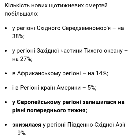
Кількість нових щотижневих смертей
побільшало:
у регіоні Східного Середземномор'я – на
38%;
у регіоні Західної частини Тихого океану –
на 27%;
в Африканському регіоні – на 14%;
і в Регіоні країн Америки – 5%;
у Європейському регіоні залишилася на
рівні попереднього тижня;
знизилася
у регіоні Південно-Східної Азії
– 9%.